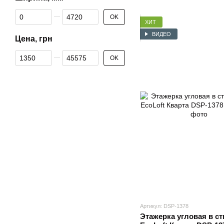
От Ширина, мм
До Ширина, мм
OK
ХИТ
ВИДЕО
Цена, грн
От Цена, грн
До Цена, грн
OK
Артикул: DSP-1378
Этажерка угловая в с