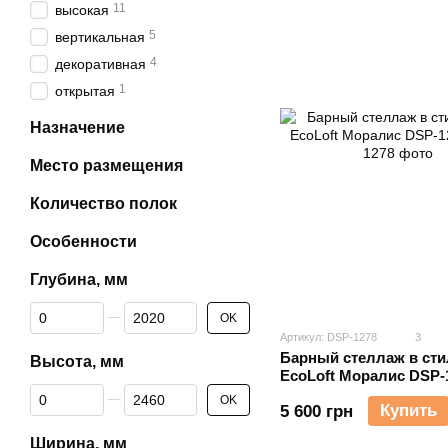
11
высокая
5
вертикальная
4
декоративная
1
открытая
Назначение
Место размещения
Количество полок
Особенности
Глубина, мм
От Глубина, мм
До Глубина, мм
OK
Артикул: DSP-1278
3
Барный стеллаж в ст
Высота, мм
EcoLoft Моралис DSP-
От Высота, мм
До Высота, мм
OK
Купить
5 600 грн
Ширина, мм