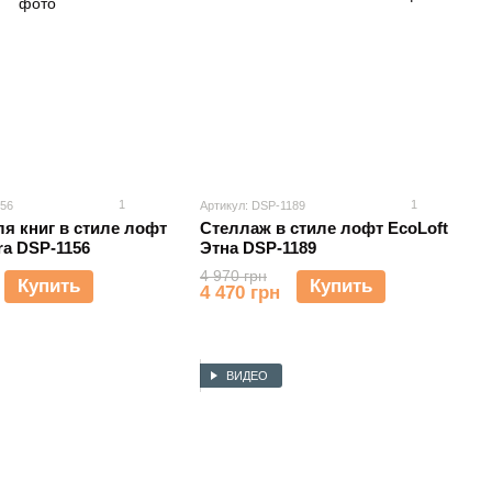
1
1
156
Артикул: DSP-1189
я книг в стиле лофт
Стеллаж в стиле лофт EcoLoft
ra DSP-1156
Этна DSP-1189
4 970 грн
Купить
Купить
4 470 грн
ВИДЕО