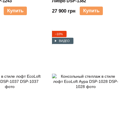
-1243
Либро DSP-1382
Купить
Купить
27 900 грн
−10%
ВИДЕО