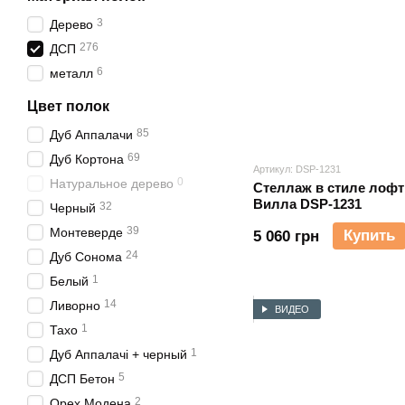
3
Дерево
276
ДСП
6
металл
Цвет полок
85
Дуб Аппалачи
69
Дуб Кортона
Артикул: DSP-1231
0
Натуральное дерево
Стеллаж в стиле лофт
Вилла DSP-1231
32
Черный
39
Монтеверде
Купить
5 060 грн
24
Дуб Сонома
1
Белый
14
Ливорно
ВИДЕО
1
Тахо
1
Дуб Аппалачі + черный
5
ДСП Бетон
2
Орех Модена