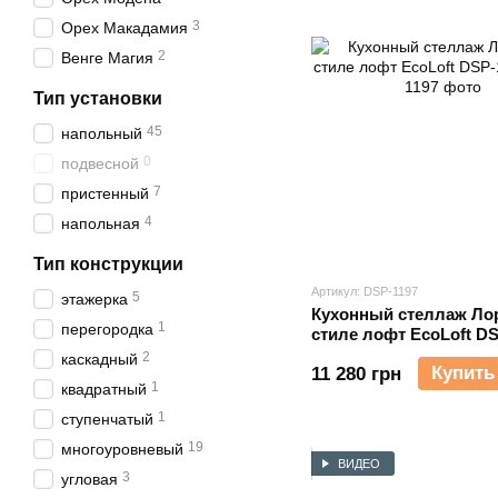
3
Орех Макадамия
2
Венге Магия
Тип установки
45
напольный
0
подвесной
7
пристенный
4
напольная
Тип конструкции
Артикул: DSP-1197
5
этажерка
Кухонный стеллаж Ло
1
перегородка
стиле лофт EcoLoft DS
2
каскадный
Купить
11 280 грн
1
квадратный
1
ступенчатый
19
многоуровневый
ВИДЕО
3
угловая