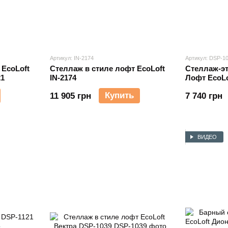
Артикул: IN-2174
Артикул: DSP-1
 EcoLoft
Стеллаж в стиле лофт EcoLoft
Стеллаж-эт
21
IN-2174
Лофт EcoLo
Купить
11 905 грн
7 740 грн
ВИДЕО