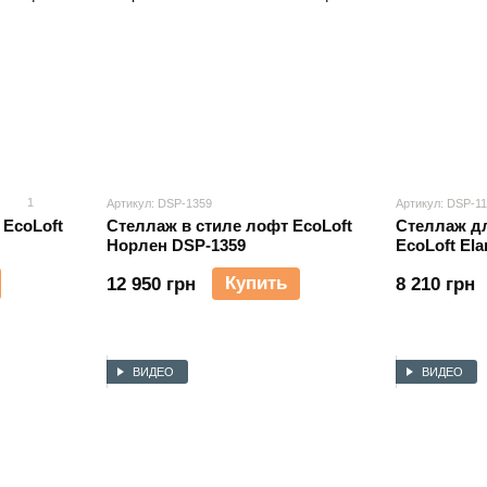
1
Артикул: DSP-1359
Артикул: DSP-1
 EcoLoft
Стеллаж в стиле лофт EcoLoft
Стеллаж дл
Норлен DSP-1359
EcoLoft Ela
Купить
12 950 грн
8 210 грн
ВИДЕО
ВИДЕО