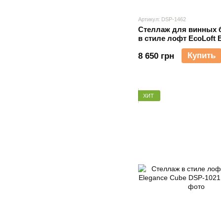
Артикул: DSP-1462
Стеллаж для винных 
в стиле лофт EcoLoft 
DSP-1462
Купить
8 650 грн
ХИТ