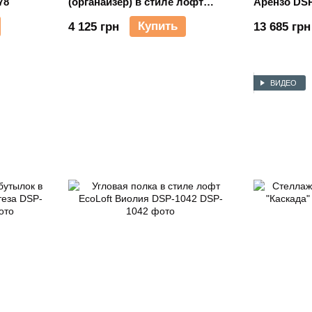
78
(органайзер) в стиле лофт
Арензо DSP
EcoLoft IN-2769
Купить
4 125 грн
13 685 грн
ВИДЕО