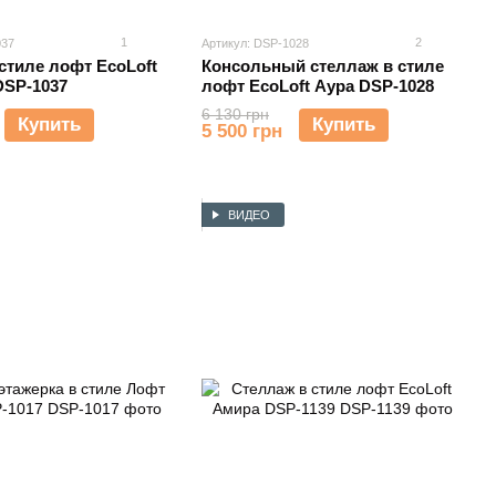
1
2
037
Артикул: DSP-1028
стиле лофт EcoLoft
Консольный стеллаж в стиле
DSP-1037
лофт EcoLoft Аура DSP-1028
6 130 грн
Купить
Купить
5 500 грн
ВИДЕО