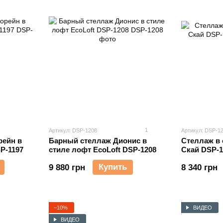
1
Артикул: DSP-1208
Артикул: DSP-1
рейн в
Барный стеллаж Дионис в
Стеллаж в 
P-1197
стиле лофт EcoLoft DSP-1208
Скай DSP-1
Купить
9 880 грн
8 340 грн
−10%
ВИДЕО
ВИДЕО