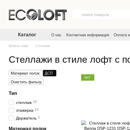
Перейти к основному контенту
Каталог
О нас
Контактная информация
Оплата и
Договор публичной оферты
Пользовате
Мебель лофт
Стеллажи
Стеллажи в стиле лофт с 
Материал полок:
ДСП
ХИТ
Очистить фильтр
Тип
38
стеллаж
15
этажерка
4
Держатель
Материал полок