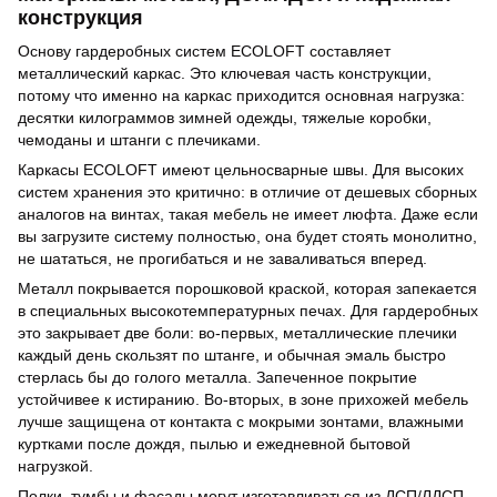
конструкция
Основу гардеробных систем ECOLOFT составляет
металлический каркас. Это ключевая часть конструкции,
потому что именно на каркас приходится основная нагрузка:
десятки килограммов зимней одежды, тяжелые коробки,
чемоданы и штанги с плечиками.
Каркасы ECOLOFT имеют цельносварные швы. Для высоких
систем хранения это критично: в отличие от дешевых сборных
аналогов на винтах, такая мебель не имеет люфта. Даже если
вы загрузите систему полностью, она будет стоять монолитно,
не шататься, не прогибаться и не заваливаться вперед.
Металл покрывается порошковой краской, которая запекается
в специальных высокотемпературных печах. Для гардеробных
это закрывает две боли: во-первых, металлические плечики
каждый день скользят по штанге, и обычная эмаль быстро
стерлась бы до голого металла. Запеченное покрытие
устойчивее к истиранию. Во-вторых, в зоне прихожей мебель
лучше защищена от контакта с мокрыми зонтами, влажными
куртками после дождя, пылью и ежедневной бытовой
нагрузкой.
Полки, тумбы и фасады могут изготавливаться из ДСП/ЛДСП.