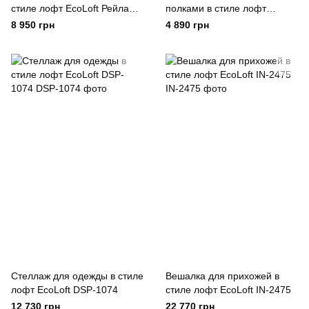
стиле лофт EcoLoft Рейлан
полками в стиле лофт
DSP-1374
EcoLoft Сиверо DSP-1518
8 950 грн
4 890 грн
Стеллаж для одежды в стиле
Вешалка для прихожей в
лофт EcoLoft DSP-1074
стиле лофт EcoLoft IN-2475
12 730 грн
22 770 грн