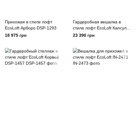
Прихожая в стиле лофт
Гардеробная вешалка в
EcoLoft Арборо DSP-1293
стиле лофт EcoLoft Капсула
DSP-1413
18 975 грн
23 390 грн