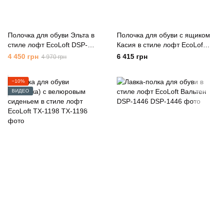
Полочка для обуви Эльта в
Полочка для обуви с ящиком
стиле лофт EcoLoft DSP-
Касия в стиле лофт EcoLoft
1209
DSP-1210
4 450 грн
6 415 грн
4 970 грн
−10%
ВИДЕО