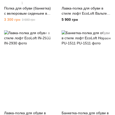
1
Полка для обуви (банкетка)
Лавка-полка для обуви в
с велюровым сиденьем в
стиле лофт EcoLoft Вальтен
стиле лофт EcoLoft TX-1198
DSP-1446
3 300 грн
5 900 грн
3 680 грн
Лавка-полка для обуви в
Банкетка-полка для обуви в