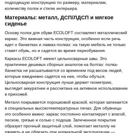
подходящую конструкцию по размеру, материалам,
количеству полок и стилю интерьера.
Материалы: металл, ДСП/ЛДСП и мягкое
сиденье
Основу полок для обуви ECOLOFT составляет металлический
каркас. Это важная часть конструкции, особенно если речь
идет о банкетках и лавках-полках: на такую мебель не только
ставят обувь, но и садятся во время переобувания.
Каркасы ECOLOFT имеют цельносварные швы. Это
практичнее дешевых сборных аналогов на болтах: полка-
банкетка не расшатывается со временем под весом людей,
которые ежедневно садятся на нее, чтобы обуться.
Цельносварная конструкция лучше держит геометрию,
выглядит аккуратнее и рассчитана на активное использование
в прихожей.
Металл покрывается порошковой краской, которая запекается
в специальных высокотемпературных печах. Для обувницы
это особенно важно: каркас постоянно контактирует с влагой,
песком, грязью и солью с подошв. Запеченное покрытие
образует прочный защитный слой, помогает металлу не
ржаветь и не облезать при нормальной эксплуатации —