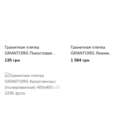
Гранитная плитка
Гранитная плитка
GRANTORG Покостовая
GRANTORG Лезник
(термообработанная)
полированная 600x300x30
135 грн
1 584 грн
300х300х20