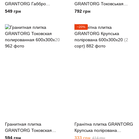
GRANTORG Габбро
GRANTORG Токовськая
полированная 600x300x20
полированная 600x400x20
549 грн
792 грн
−20%
Гранитная плитка
Гранітна плитка GRANTORG
GRANTORG Токовская
Крупська полірована
полированная 600x300x20
600x300x20 (2 сорт)
594 грн
333 грн
414 грн