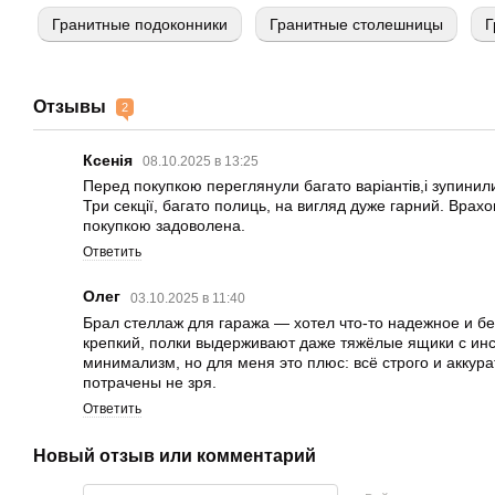
Гранитные подоконники
Гранитные столешницы
Г
Отзывы
2
Ксенія
08.10.2025 в 13:25
Перед покупкою переглянули багато варіантів,і зупинили
Три секції, багато полиць, на вигляд дуже гарний. Врахов
покупкою задоволена.
Ответить
Олег
03.10.2025 в 11:40
Брал стеллаж для гаража — хотел что-то надежное и б
крепкий, полки выдерживают даже тяжёлые ящики с ин
минимализм, но для меня это плюс: всё строго и аккура
потрачены не зря.
Ответить
Новый отзыв или комментарий