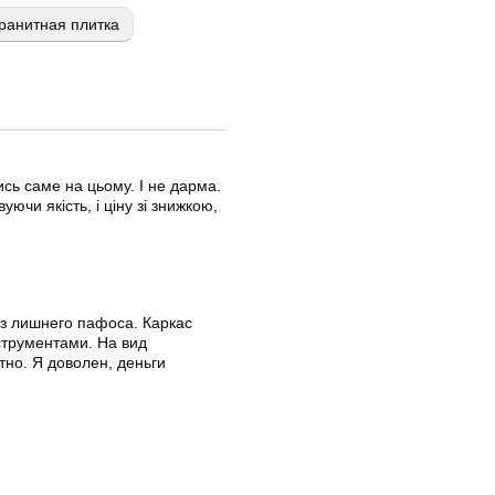
ранитная плитка
сь саме на цьому. І не дарма.
уючи якість, і ціну зі знижкою,
ез лишнего пафоса. Каркас
струментами. На вид
тно. Я доволен, деньги