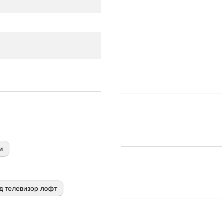
и
д телевизор лофт