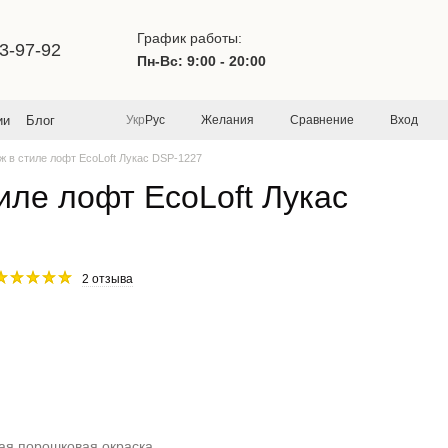
График работы:
3-97-92
Пн-Вс: 9:00 - 20:00
Желания
Сравнение
Вход
ии
Блог
Укр
Рус
ж в стиле лофт EcoLoft Лукас DSP-1227
иле лофт EcoLoft Лукас
2 отзыва
ая порошковая окраска