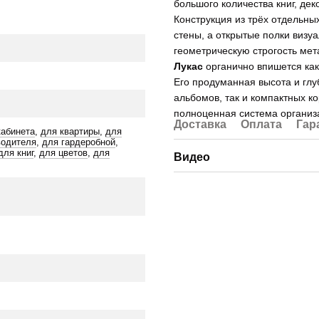
большого количества книг, де
Конструкция из трёх отдельны
стены, а открытые полки визу
геометрическую строгость мет
Лукас
органично впишется как
Его продуманная высота и гл
альбомов, так и компактных к
полноценная система организ
Доставка
Оплата
Гар
кабинета
,
для квартиры
,
для
водителя
,
для гардеробной
,
для книг
,
для цветов
,
для
Видео