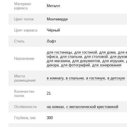
Материал
Металл
каркаса
Цвет полок
Монтеверде
Цвет каркаса
Чёрный
Стиль
Лофт
для гостиницы
,
для гостиной
,
для дома
,
для 
офиса
,
для спальни
,
для столовой
,
для руко
Назначение
для магазина
,
для документов
,
для игрушек
,
декора
,
для фотографий
,
для зонирования
Место
в комнату
,
в спальню
,
в гостиную
,
в детскую
размещения
Количество
21
полок
Особенности
на ножках
,
с металлической крестовиной
Глубина, мм
300