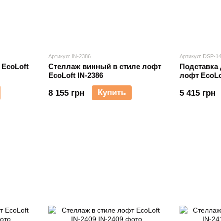
Артикул: IN-2386
Артикул: DSP-1
 EcoLoft
Стеллаж винный в стиле лофт
Подставка 
EcoLoft IN-2386
лофт EcoLo
1452
Купить
8 155 грн
5 415 грн