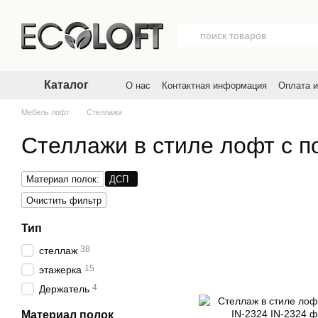
Перейти к основному контенту
Каталог
О нас
Контактная информация
Оплата и
Договор публичной оферты
Пользовате
Мебель лофт
Стеллажи
Стеллажи в стиле лофт с 
Материал полок:
ДСП
Очистить фильтр
Тип
38
стеллаж
15
этажерка
4
Держатель
Материал полок