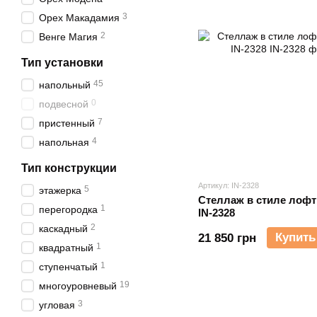
3
Орех Макадамия
2
Венге Магия
Тип установки
45
напольный
0
подвесной
7
пристенный
4
напольная
Тип конструкции
Артикул: IN-2328
5
этажерка
Стеллаж в стиле лофт
1
перегородка
IN-2328
2
каскадный
Купить
21 850 грн
1
квадратный
1
ступенчатый
19
многоуровневый
3
угловая