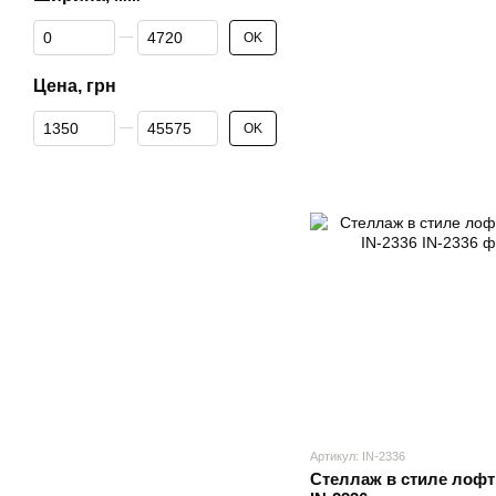
От Ширина, мм
До Ширина, мм
OK
Цена, грн
От Цена, грн
До Цена, грн
OK
Артикул: IN-2336
Стеллаж в стиле лофт