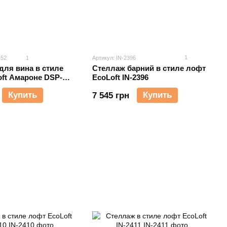
1
452
1
Артикул: IN-2396
Стеллаж барний в стиле лофт
для вина в стиле
EcoLoft IN-2396
ft Амароне DSP-
Купить
Купить
7 545 грн