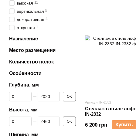
11
высокая
5
вертикальная
4
декоративная
1
открытая
Назначение
Место размещения
Количество полок
Особенности
Глубина, мм
От Глубина, мм
До Глубина, мм
OK
Артикул: IN-2332
Стеллаж в стиле лофт
Высота, мм
IN-2332
От Высота, мм
До Высота, мм
OK
Купить
6 200 грн
Ширина, мм