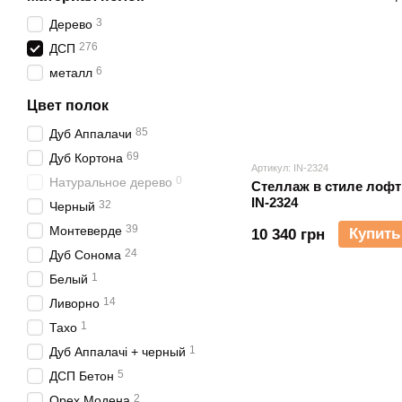
3
Дерево
276
ДСП
6
металл
Цвет полок
85
Дуб Аппалачи
69
Дуб Кортона
Артикул: IN-2324
0
Натуральное дерево
Стеллаж в стиле лофт
IN-2324
32
Черный
39
Монтеверде
Купить
10 340 грн
24
Дуб Сонома
1
Белый
14
Ливорно
1
Тахо
1
Дуб Аппалачі + черный
5
ДСП Бетон
2
Орех Модена