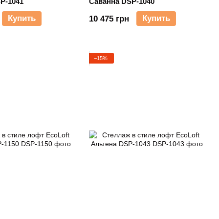
P-1041
Саванна DSP-1040
Купить
Купить
10 475 грн
−15%