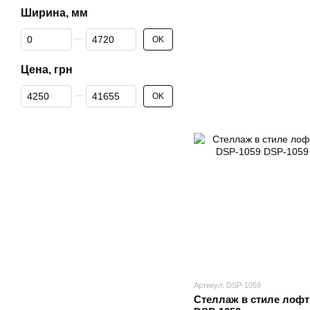
Ширина, мм
От Ширина, мм
До Ширина, мм
OK
Цена, грн
От Цена, грн
До Цена, грн
OK
Артикул: DSP-1059
Стеллаж в стиле лофт