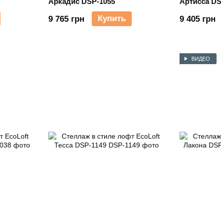
Аркадис DSP-1055
Артисса DS
Купить
9 765 грн
9 405 грн
ВИДЕО