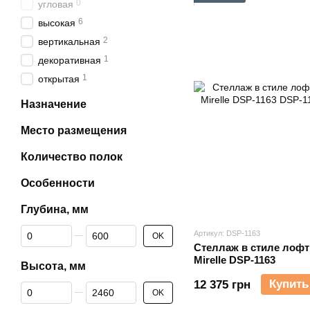
0
угловая
6
высокая
2
вертикальная
1
декоративная
1
открытая
Назначение
Место размещения
Количество полок
Особенности
Глубина, мм
От Глубина, мм
До Глубина, мм
Артикул: DSP-1163
OK
Стеллаж в стиле лофт
Mirelle DSP-1163
Высота, мм
Купить
12 375 грн
От Высота, мм
До Высота, мм
OK