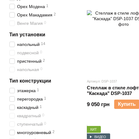
1
Орех Модена
2
Орех Макадамия
0
Венге Магия
Тип установки
14
напольный
0
подвесной
2
пристенный
0
напольная
Тип конструкции
Артикул: DSP-1037
Стеллаж в стиле лофт
1
этажерка
"Каскада" DSP-1037
1
перегородка
Купить
9 050 грн
1
каскадный
0
квадратный
0
ступенчатый
ХИТ
2
многоуровневый
ВИДЕО