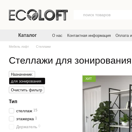
Перейти к основному контенту
Каталог
О нас
Контактная информация
Оплата и
Договор публичной оферты
Пользовате
Мебель лофт
Стеллажи
Стеллажи для зонирования
Назначение:
ХИТ
для зонирования
Очистить фильтр
Тип
15
стеллаж
1
этажерка
0
Держатель