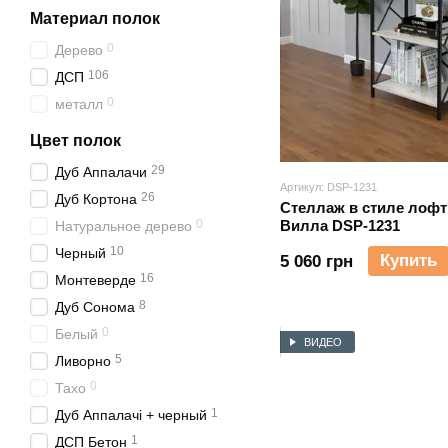
Материал полок
0
Дерево
106
ДСП
0
металл
Цвет полок
29
Дуб Аппалачи
Артикул: DSP-1231
26
Дуб Кортона
Стеллаж в стиле лофт
0
Вилла DSP-1231
Натуральное дерево
10
Черный
Купить
5 060 грн
16
Монтеверде
8
Дуб Сонома
0
Белый
ВИДЕО
5
Ливорно
0
Тахо
1
Дуб Аппалачі + черный
1
ДСП Бетон