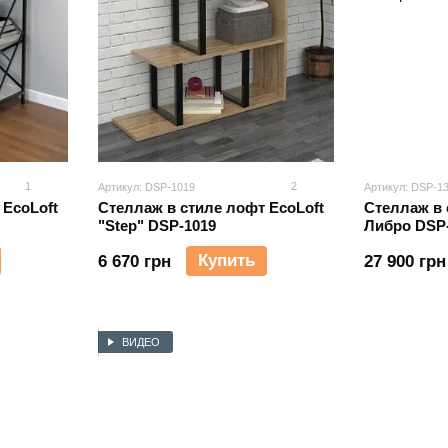
1
2
Артикул: DSP-1019
Артикул: DSP-1
 EcoLoft
Стеллаж в стиле лофт EcoLoft
Стеллаж в 
"Step" DSP-1019
Либро DSP
Купить
6 670 грн
27 900 грн
ВИДЕО