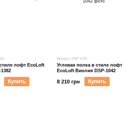
382
Артикул: DSP-1042
стиле лофт EcoLoft
Угловая полка в стиле лофт
-1382
EcoLoft Виолия DSP-1042
Купить
Купить
8 210 грн