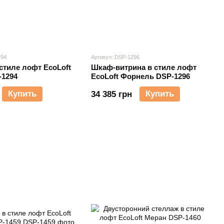
294
Артикул: DSP-1296
стиле лофт EcoLoft
Шкаф-витрина в стиле лофт
-1294
EcoLoft Форнель DSP-1296
Купить
Купить
34 385 грн