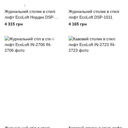
1
Журнальний столик в стилі
Журнальний столик в стилі
лофт EcoLoft Нордек DSP-
лофт EcoLoft DSP-1011
1448
4 315 грн
4 165 грн