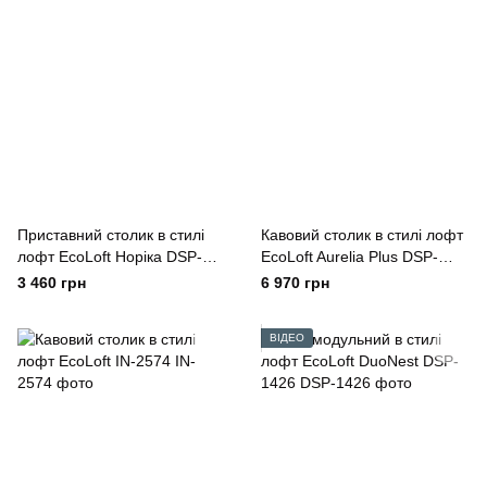
Приставний столик в стилі
Кавовий столик в стилі лофт
лофт EcoLoft Норіка DSP-
EcoLoft Aurelia Plus DSP-
1480
1160
3 460 грн
6 970 грн
ВІДЕО