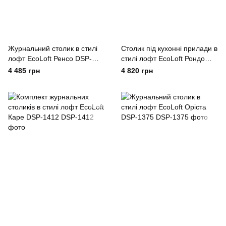
Журнальний столик в стилі
Столик під кухонні прилади в
лофт EcoLoft Ренсо DSP-
стилі лофт EcoLoft Рондо
1435
DSP-1228
4 485 грн
4 820 грн