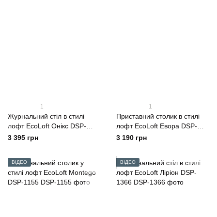
1
1
Журнальний стіл в стилі
Приставний столик в стилі
лофт EcoLoft Онікс DSP-
лофт EcoLoft Евора DSP-
1282
1346
3 395 грн
3 190 грн
ВІДЕО
ВІДЕО