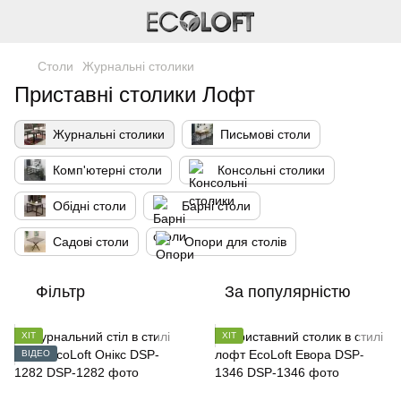
Столи
Журнальні столики
Приставні столики Лофт
Журнальні столики
Письмові столи
Комп'ютерні столи
Консольні столики
Обідні столи
Барні столи
Садові столи
Опори для столів
Фільтр
За популярністю
ХІТ
ХІТ
ВІДЕО