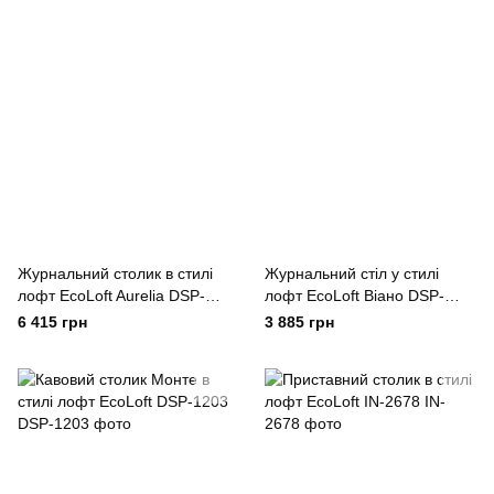
Журнальний столик в стилі
Журнальний стіл у стилі
лофт EcoLoft Aurelia DSP-
лофт EcoLoft Віано DSP-
1158
1180
6 415 грн
3 885 грн