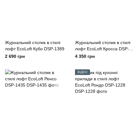
Журнальний столик в стилі
Журнальний столик в стилі
лофт EcoLoft Кубо DSP-1389
лофт EcoLoft Кросса DSP-
1355
2 690 грн
4 350 грн
ВІДЕО