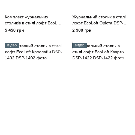
Комплект журнальних
Журнальний столик в стилі
столиків в стилі лофт EcoLoft
лофт EcoLoft Оріста DSP-
Каре DSP-1412
1375
5 450 грн
2 900 грн
ВІДЕО
ВІДЕО