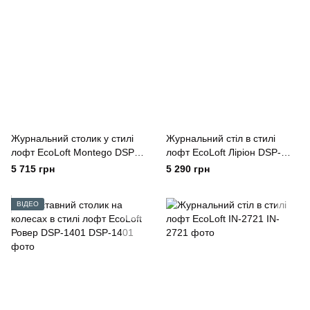
Журнальний столик у стилі
Журнальний стіл в стилі
лофт EcoLoft Montego DSP-
лофт EcoLoft Ліріон DSP-
1155
1366
5 715 грн
5 290 грн
ВІДЕО