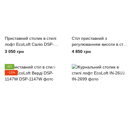
Приставний столик в стилі
Стіл приставний з
лофт EcoLoft Саліо DSP-
регулюванням висоти в стилі
1280
лофт EcoLoft Флекс DSP-
3 050 грн
4 850 грн
1386
ХІТ
−15%