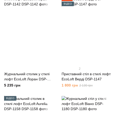
ВІДЕО
2
Журнальний столик у стилі
Приставний стіл в стилі лофт
лофт EcoLoft Лоран DSP-
EcoLoft Верді DSP-1147
1142
5 235 грн
1 800 грн
2 130 грн
ВІДЕО