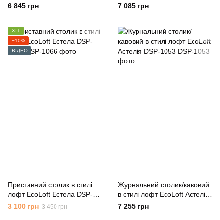
DSP-1092
1080
6 845 грн
7 085 грн
ХІТ
−10%
ВІДЕО
Приставний столик в стилі
Журнальний столик/кавовий
лофт EcoLoft Естела DSP-
в стилі лофт EcoLoft Астелія
1066
DSP-1053
3 100 грн
7 255 грн
3 450 грн