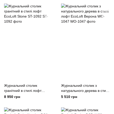
Журнальний столик
Журнальний столик з
гранітний в стилі лофт
натурального дерева в стилі
EcoLoft Stone ST-1092
лофт EcoLoft Верона WO-
8 950 грн
5 510 грн
1047