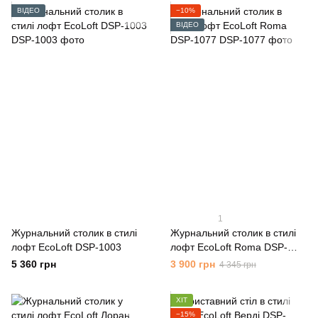
ВІДЕО
−10%
ВІДЕО
1
Журнальний столик в стилі
Журнальний столик в стилі
лофт EcoLoft DSP-1003
лофт EcoLoft Roma DSP-
1077
5 360 грн
3 900 грн
4 345 грн
ХІТ
−15%