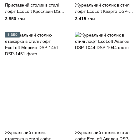
Приставний столик в стилі
Журнальний столик в стилі
лофт EcoLoft Крослайн DSP-
лофт EcoLoft Кварто DSP-
1402
1422
3 850 грн
3 415 грн
ВІДЕО
Журнальний столик-
Журнальний столик в стилі
етажерка в стилі лофт
лофт EcoLoft Авалон DSP-