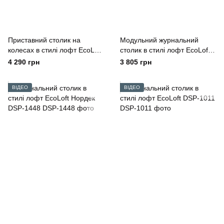
Приставний столик на
Модульний журнальний
колесах в стилі лофт EcoLoft
столик в стилі лофт EcoLoft
Флауто DSP-1417
Duet DSP-1109
4 290 грн
3 805 грн
ВІДЕО
ВІДЕО