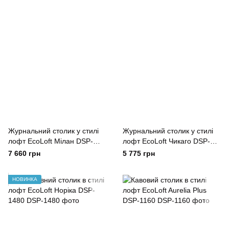
Журнальний столик у стилі
Журнальний столик у стилі
лофт EcoLoft Мілан DSP-
лофт EcoLoft Чикаго DSP-
1133
1134
7 660 грн
5 775 грн
НОВИНКА