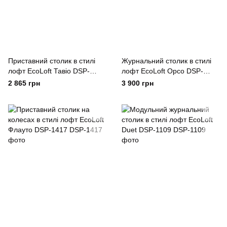
Приставний столик в стилі
Журнальний столик в стилі
лофт EcoLoft Тавіо DSP-
лофт EcoLoft Орсо DSP-
1306
1356
2 865 грн
3 900 грн