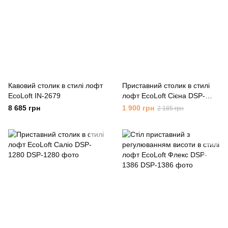
Кавовий столик в стилі лофт
Приставний столик в стилі
EcoLoft IN-2679
лофт EcoLoft Сієна DSP-
1226
8 685 грн
1 900 грн
2 185 грн