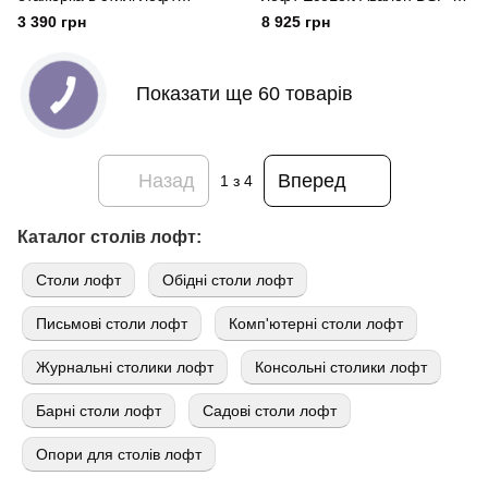
EcoLoft Мервин DSP-1451
1044
3 390 грн
8 925 грн
Показати ще 60 товарів
Назад
Вперед
1
з 4
Каталог столів лофт:
Cтоли лофт
Обідні столи лофт
Письмові столи лофт
Комп'ютерні столи лофт
Журнальні столики лофт
Консольні столики лофт
Барні столи лофт
Садові столи лофт
Опори для столів лофт