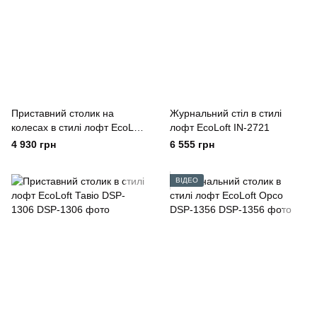
Приставний столик на
Журнальний стіл в стилі
колесах в стилі лофт EcoLoft
лофт EcoLoft IN-2721
Ровер DSP-1401
4 930 грн
6 555 грн
ВІДЕО