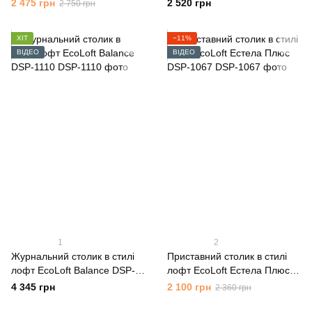
1259
1256
2 475 грн
2 520 грн
2 750 грн
ХІТ
−11%
ВІДЕО
ВІДЕО
1
2
Журнальний столик в стилі
Приставний столик в стилі
лофт EcoLoft Balance DSP-
лофт EcoLoft Естела Плюс
1110
DSP-1067
4 345 грн
2 100 грн
2 360 грн