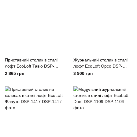
Приставний столик в стилі
Журнальний столик в стилі
лофт EcoLoft Тавіо DSP-
лофт EcoLoft Орсо DSP-
1306
1356
2 865 грн
3 900 грн