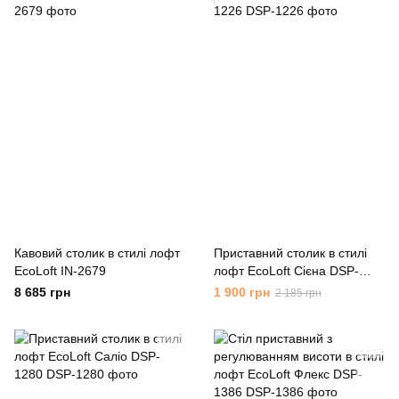
Кавовий столик в стилі лофт
Приставний столик в стилі
EcoLoft IN-2679
лофт EcoLoft Сієна DSP-
1226
8 685 грн
1 900 грн
2 185 грн