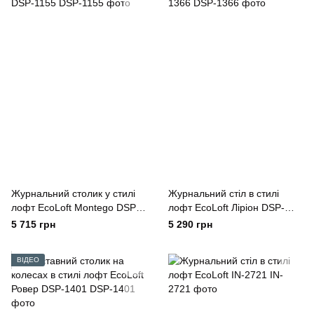
Журнальний столик у стилі
Журнальний стіл в стилі
лофт EcoLoft Montego DSP-
лофт EcoLoft Ліріон DSP-
1155
1366
5 715 грн
5 290 грн
ВІДЕО