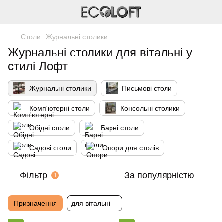
Столи
Журнальні столики
Журнальні столики для вітальні у
стилі Лофт
Журнальні столики
Письмові столи
Комп'ютерні столи
Консольні столики
Обідні столи
Барні столи
Садові столи
Опори для столів
Фільтр
За популярністю
1
Призначення
для вітальні