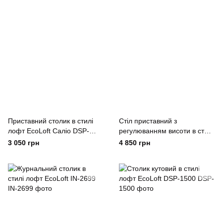
Приставний столик в стилі
Стіл приставний з
лофт EcoLoft Саліо DSP-
регулюванням висоти в стилі
1280
лофт EcoLoft Флекс DSP-
3 050 грн
4 850 грн
1386