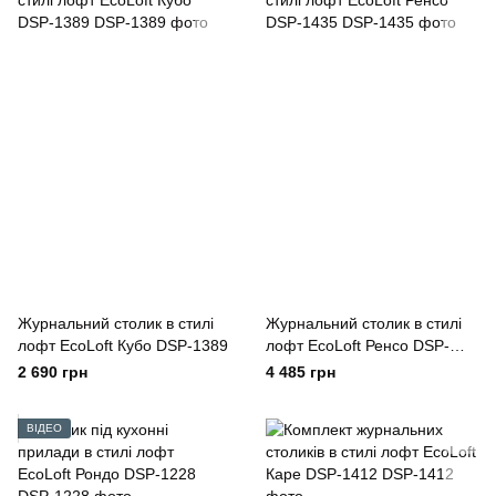
Журнальний столик в стилі
Журнальний столик в стилі
лофт EcoLoft Кубо DSP-1389
лофт EcoLoft Ренсо DSP-
1435
2 690 грн
4 485 грн
ВІДЕО