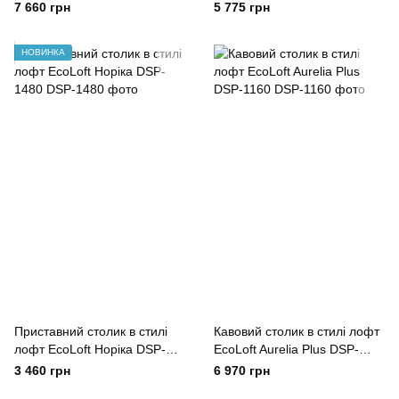
1133
1134
7 660 грн
5 775 грн
НОВИНКА
Приставний столик в стилі
Кавовий столик в стилі лофт
лофт EcoLoft Норіка DSP-
EcoLoft Aurelia Plus DSP-
1480
1160
3 460 грн
6 970 грн