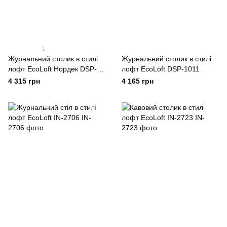
1
Журнальний столик в стилі
Журнальний столик в стилі
лофт EcoLoft Нордек DSP-
лофт EcoLoft DSP-1011
1448
4 315 грн
4 165 грн