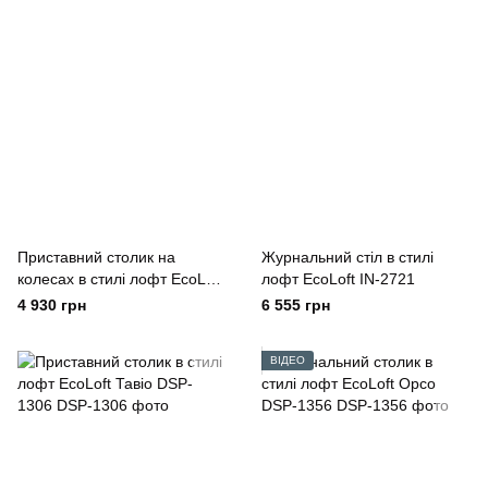
Приставний столик на
Журнальний стіл в стилі
колесах в стилі лофт EcoLoft
лофт EcoLoft IN-2721
Ровер DSP-1401
4 930 грн
6 555 грн
ВІДЕО