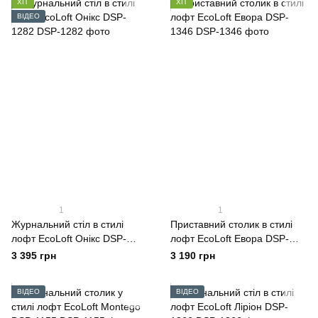
ХІТ
ХІТ
ВІДЕО
1
1
Журнальний стіл в стилі
Приставний столик в стилі
лофт EcoLoft Онікс DSP-
лофт EcoLoft Евора DSP-
1282
1346
3 395 грн
3 190 грн
ВІДЕО
ВІДЕО