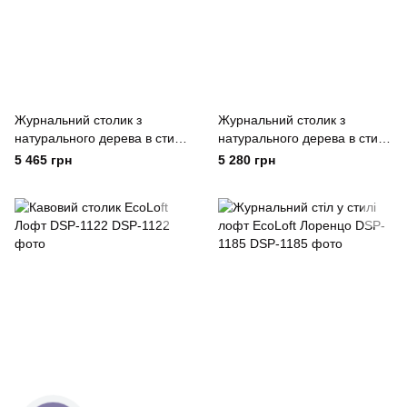
Журнальний столик з
Журнальний столик з
натурального дерева в стилі
натурального дерева в стилі
лофт EcoLoft WO-1009
лофт EcoLoft Естела WO-
5 465 грн
5 280 грн
1046