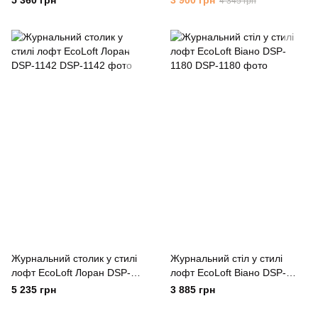
5 360 грн
3 900 грн
4 345 грн
Журнальний столик у стилі
Журнальний стіл у стилі
лофт EcoLoft Лоран DSP-
лофт EcoLoft Віано DSP-
1142
1180
5 235 грн
3 885 грн