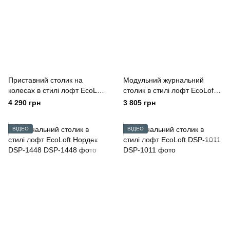
Приставний столик на
Модульний журнальний
колесах в стилі лофт EcoLoft
столик в стилі лофт EcoLoft
Флауто DSP-1417
Duet DSP-1109
4 290 грн
3 805 грн
ВІДЕО
ВІДЕО