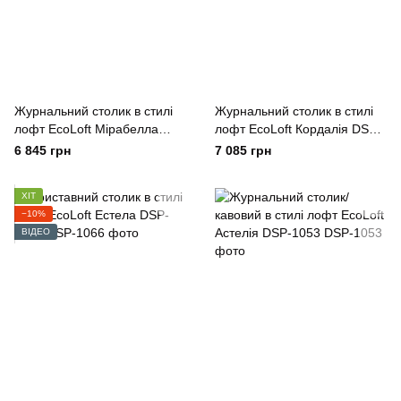
Журнальний столик в стилі
Журнальний столик в стилі
лофт EcoLoft Мірабелла
лофт EcoLoft Кордалія DSP-
DSP-1092
1080
6 845 грн
7 085 грн
ХІТ
−10%
ВІДЕО