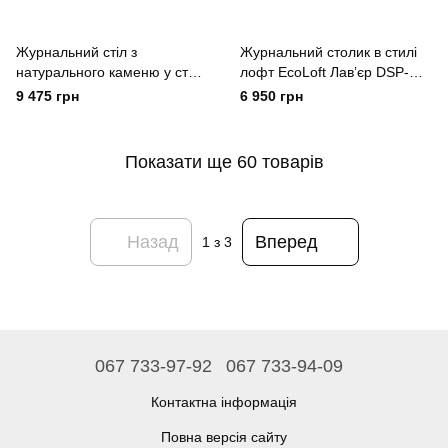
Журнальний стіл з
Журнальний столик в стилі
натурального каменю у стилі
лофт EcoLoft Лав’єр DSP-
лофт EcoLoft Лоренцо DSP-
1477
9 475 грн
6 950 грн
1185
Показати ще 60 товарів
Назад
Вперед
1
з 3
067 733-97-92
067 733-94-09
Контактна інформація
Повна версія сайту