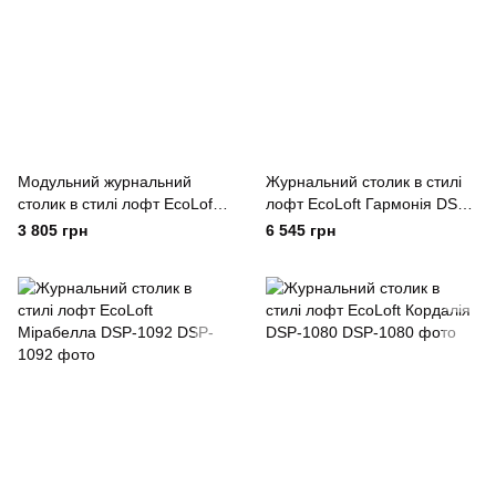
Модульний журнальний
Журнальний столик в стилі
столик в стилі лофт EcoLoft
лофт EcoLoft Гармонія DSP-
Duet DSP-1106
1093
3 805 грн
6 545 грн