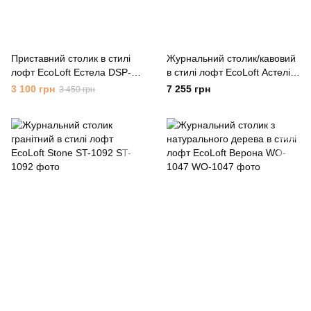
Приставний столик в стилі
Журнальний столик/кавовий
лофт EcoLoft Естела DSP-
в стилі лофт EcoLoft Астелія
1066
DSP-1053
3 100 грн
7 255 грн
3 450 грн