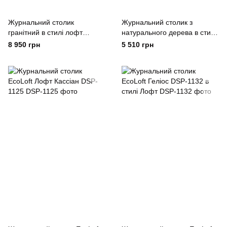
Журнальний столик
Журнальний столик з
гранітний в стилі лофт
натурального дерева в стилі
EcoLoft Stone ST-1092
лофт EcoLoft Верона WO-
8 950 грн
5 510 грн
1047