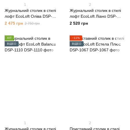
1
2
Журнальний столик в стилі
Журнальний столик в стилі
лофт EcoLoft Оліва DSP-
лофт EcoLoft Ліано DSP-
1259
1256
2 475 грн
2 520 грн
2 750 грн
ХІТ
−11%
ВІДЕО
ВІДЕО
1
2
Журнальний столик в стилі
Приставний столик в стилі