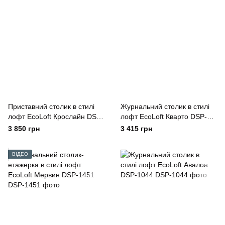
Приставний столик в стилі
Журнальний столик в стилі
лофт EcoLoft Крослайн DSP-
лофт EcoLoft Кварто DSP-
1402
1422
3 850 грн
3 415 грн
ВІДЕО