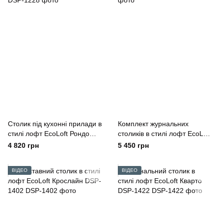
Столик під кухонні прилади в
Комплект журнальних
стилі лофт EcoLoft Рондо
столиків в стилі лофт EcoLoft
DSP-1228
Каре DSP-1412
4 820 грн
5 450 грн
ВІДЕО
ВІДЕО