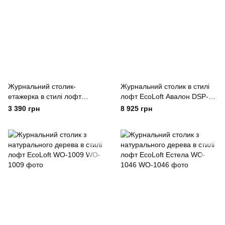
Журнальний столик-
Журнальний столик в стилі
етажерка в стилі лофт
лофт EcoLoft Авалон DSP-
EcoLoft Мервин DSP-1451
1044
3 390 грн
8 925 грн