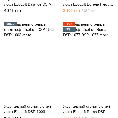
лофт EcoLoft Balance DSP-
лофт EcoLoft Естела Плюс
1110
DSP-1067
4 345 грн
2 100 грн
2 360 грн
ВІДЕО
−10%
ВІДЕО
1
Журнальний столик в стилі
Журнальний столик в стилі
лофт EcoLoft DSP-1003
лофт EcoLoft Roma DSP-
1077