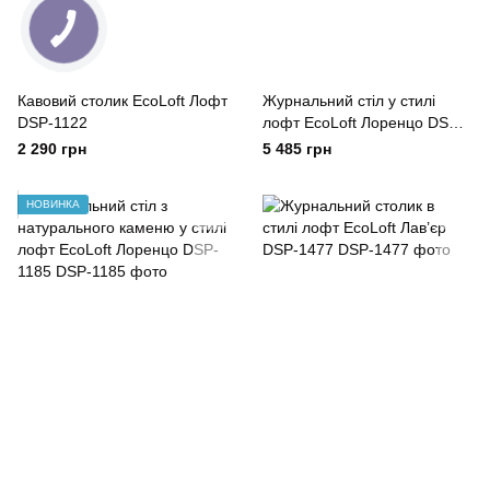
Кавовий столик EcoLoft Лофт
Журнальний стіл у стилі
DSP-1122
лофт EcoLoft Лоренцо DSP-
1185
2 290 грн
5 485 грн
НОВИНКА