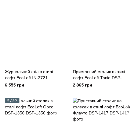
Журнальний стіл в стилі
Приставний столик в стилі
лофт EcoLoft IN-2721
лофт EcoLoft Тавіо DSP-
1306
6 555 грн
2 865 грн
ВІДЕО