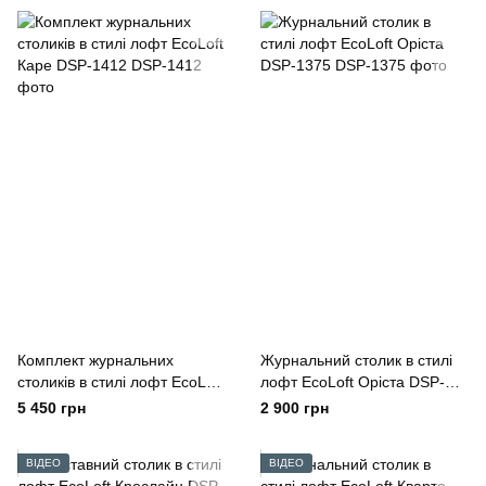
Комплект журнальних
Журнальний столик в стилі
столиків в стилі лофт EcoLoft
лофт EcoLoft Оріста DSP-
Каре DSP-1412
1375
5 450 грн
2 900 грн
ВІДЕО
ВІДЕО