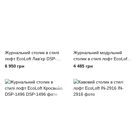
Журнальний столик в стилі
Журнальний модульний
лофт EcoLoft Лав’єр DSP-
столик в стилі лофт EcoLoft
1477
Асті DSP-1263
6 950 грн
4 485 грн