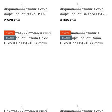
2
1
Журнальний столик в стилі
Журнальний столик в стилі
лофт EcoLoft Ліано DSP-
лофт EcoLoft Balance DSP-
1256
1110
2 520 грн
4 345 грн
−11%
−10%
ВІДЕО
ВІДЕО
2
1
Приставний столик в стилі
Журнальний столик в стилі