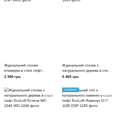
Журнальний столик-
Журнальний столик з
етажерка в стилі лофт
натурального дерева в стилі
EcoLoft Мервин DSP-1451
лофт EcoLoft WO-1009
3 390 грн
5 465 грн
НОВИНКА