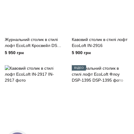
Журнальний столик в стилі
Кавовий столик в стилі лофт
лофт EcoLoft Кросвейл DSP-
EcoLoft IN-2916
1496
5 950 грн
5 900 грн
ВІДЕО