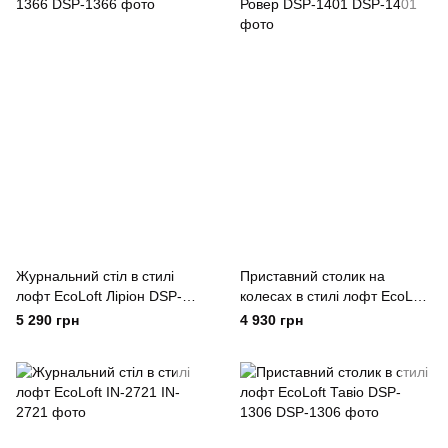
Журнальний стіл в стилі
Приставний столик на
лофт EcoLoft Ліріон DSP-
колесах в стилі лофт EcoLoft
1366
Ровер DSP-1401
5 290 грн
4 930 грн