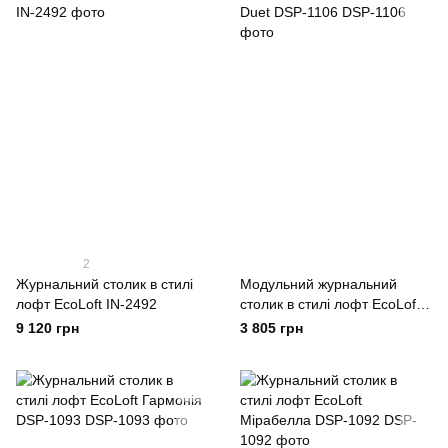
2
Журнальний столик в стилі
Модульний журнальний
лофт EcoLoft IN-2492
столик в стилі лофт EcoLoft
Duet DSP-1106
9 120 грн
3 805 грн