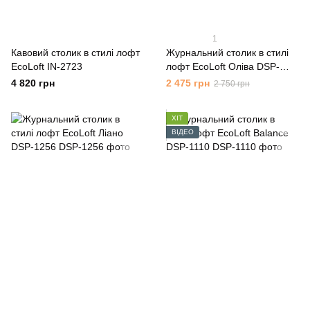
1
Кавовий столик в стилі лофт
Журнальний столик в стилі
EcoLoft IN-2723
лофт EcoLoft Оліва DSP-
1259
4 820 грн
2 475 грн
2 750 грн
ХІТ
ВІДЕО