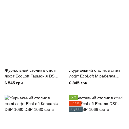
Журнальний столик в стилі
Журнальний столик в стилі
лофт EcoLoft Гармонія DSP-
лофт EcoLoft Мірабелла
1093
DSP-1092
6 545 грн
6 845 грн
ХІТ
−10%
ВІДЕО