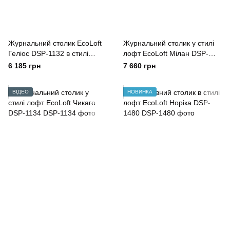
Журнальний столик EcoLoft
Журнальний столик у стилі
Геліос DSP-1132 в стилі
лофт EcoLoft Мілан DSP-
Лофт
1133
6 185 грн
7 660 грн
ВІДЕО
НОВИНКА