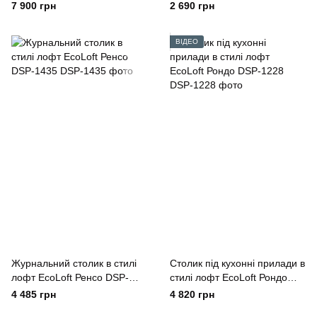
7 900 грн
2 690 грн
ВІДЕО
Журнальний столик в стилі
Столик під кухонні прилади в
лофт EcoLoft Ренсо DSP-
стилі лофт EcoLoft Рондо
1435
DSP-1228
4 485 грн
4 820 грн