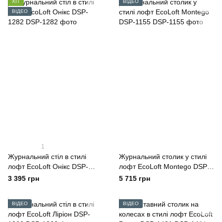
ХІТ
ВІДЕО
ВІДЕО
1
Журнальний стіл в стилі
Журнальний столик у стилі
лофт EcoLoft Онікс DSP-
лофт EcoLoft Montego DSP-
1282
1155
3 395 грн
5 715 грн
ВІДЕО
ВІДЕО