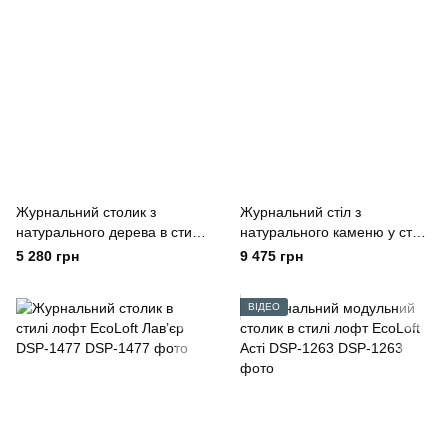
Журнальний столик з
Журнальний стіл з
натурального дерева в стилі
натурального каменю у стилі
лофт EcoLoft Естела WO-
лофт EcoLoft Лоренцо DSP-
5 280 грн
9 475 грн
1046
1185
ВІДЕО