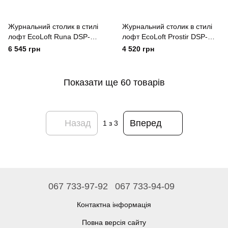
Журнальний столик в стилі
Журнальний столик в стилі
лофт EcoLoft Runa DSP-
лофт EcoLoft Prostir DSP-
1081
1078
6 545 грн
4 520 грн
Показати ще 60 товарів
Назад
Вперед
1
з 3
067 733-97-92
067 733-94-09
Контактна інформація
Повна версія сайту