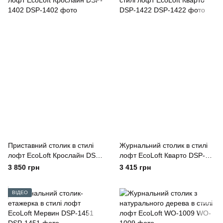
Приставний столик в стилі
Журнальний столик в стилі
лофт EcoLoft Крослайн DSP-
лофт EcoLoft Кварто DSP-
1402
1422
3 850 грн
3 415 грн
ВІДЕО