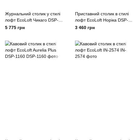
Журнальний столик у стилі
Приставний столик в стилі
лофт EcoLoft Чикаго DSP-
лофт EcoLoft Норіка DSP-
1134
1480
5 775 грн
3 460 грн