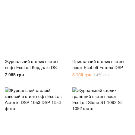
Журнальний столик в стилі
Приставний столик в стилі
лофт EcoLoft Кордалія DSP-
лофт EcoLoft Естела DSP-
1080
1066
7 085 грн
3 100 грн
3 450 грн