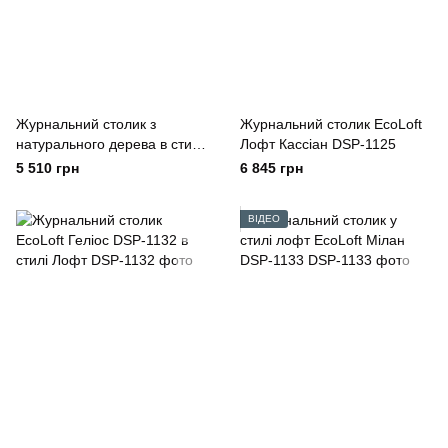
Журнальний столик з
Журнальний столик EcoLoft
натурального дерева в стилі
Лофт Кассіан DSP-1125
лофт EcoLoft Верона WO-
5 510 грн
6 845 грн
1047
ВІДЕО