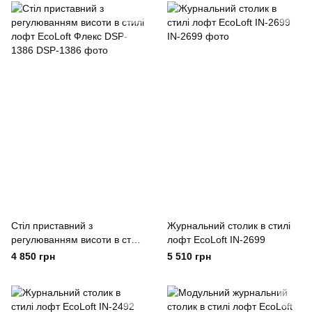
Стіл приставний з
Журнальний столик в стилі
регулюванням висоти в стилі
лофт EcoLoft IN-2699
лофт EcoLoft Флекс DSP-
4 850 грн
5 510 грн
1386