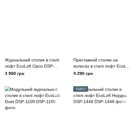
Журнальний столик в стилі
Приставний столик на
лофт EcoLoft Орсо DSP-
колесах в стилі лофт EcoLoft
1356
Флауто DSP-1417
3 900 грн
4 290 грн
ВІДЕО