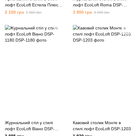
лофт EcoLoft Естела Плюс
лофт EcoLoft Roma DSP-
DSP-1067
1077
2 100 грн
3 900 грн
2 360 грн
4 345 грн
Журнальний стіл у стилі
Кавовий столик Монте в
лофт EcoLoft Віано DSP-
стилі лофт EcoLoft DSP-1203
1180