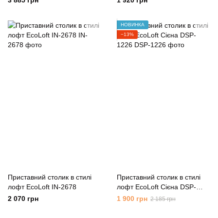
3 885 грн
1 920 грн
НОВИНКА
−13%
Приставний столик в стилі
Приставний столик в стилі
лофт EcoLoft IN-2678
лофт EcoLoft Сієна DSP-
1226
2 070 грн
1 900 грн
2 185 грн