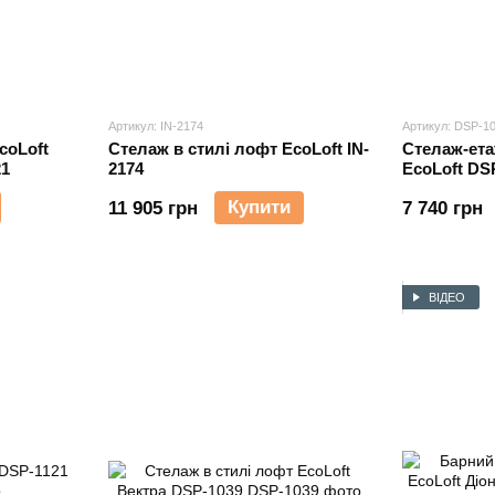
Артикул: IN-2174
Артикул: DSP-1
coLoft
Cтелаж в стилі лофт EcoLoft IN-
Стелаж-ета
21
2174
EcoLoft DS
Купити
11 905 грн
7 740 грн
ВІДЕО