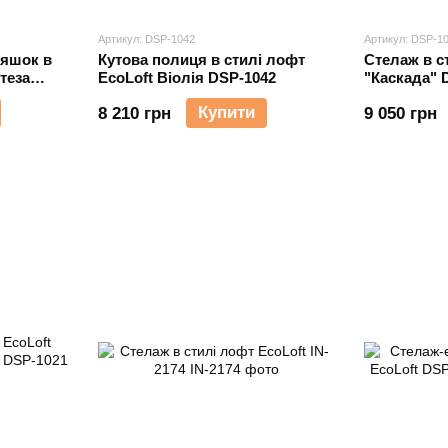
Артикул: DSP-1042
Артикул: DSP-1
ляшок в
Кутова полиця в стилі лофт
Стелаж в с
теза
EcoLoft Віолія DSP-1042
"Каскада" 
Купити
8 210 грн
9 050 грн