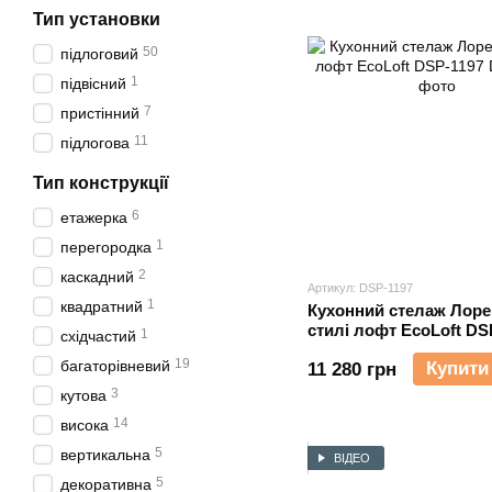
Тип установки
50
підлоговий
1
підвісний
7
пристінний
11
підлогова
Тип конструкції
6
етажерка
1
перегородка
2
каскадний
Артикул: DSP-1197
1
квадратний
Кухонний стелаж Лоре
стилі лофт EcoLoft DS
1
східчастий
19
багаторівневий
Купити
11 280 грн
3
кутова
14
висока
5
вертикальна
ВІДЕО
5
декоративна