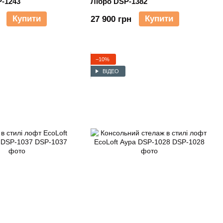
-1243
Лібро DSP-1382
Купити
Купити
27 900 грн
−10%
ВІДЕО