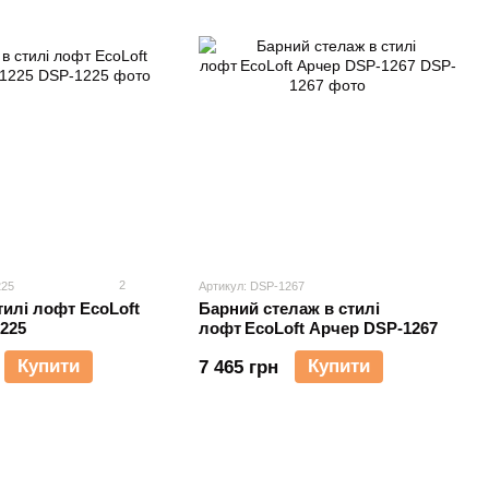
2
225
Артикул: DSP-1267
тилі лофт EcoLoft
Барний стелаж в стилі
225
лофт EcoLoft Арчер DSP-1267
Купити
Купити
7 465 грн