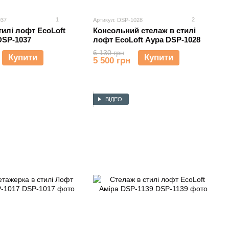
1
2
037
Артикул: DSP-1028
тилі лофт EcoLoft
Консольний стелаж в стилі
DSP-1037
лофт EcoLoft Аура DSP-1028
6 130 грн
Купити
Купити
5 500 грн
ВІДЕО