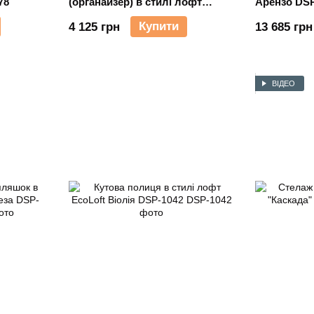
78
(органайзер) в стилі лофт
Арензо DSP
EcoLoft IN-2769
Купити
4 125 грн
13 685 грн
ВІДЕО