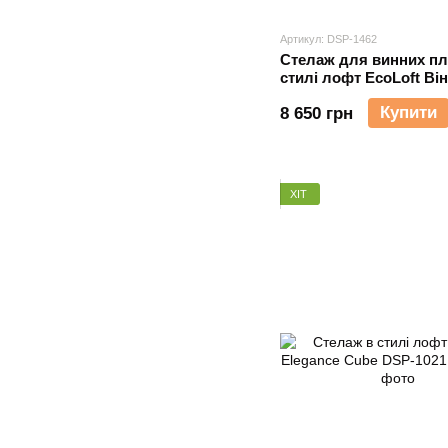
Артикул: DSP-1462
Стелаж для винних п
стилі лофт EcoLoft Він
DSP-1462
Купити
8 650 грн
ХІТ