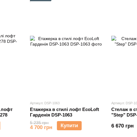
Артикул: DSP-1063
Артикул: DSP-1
Етажерка в стилі лофт EcoLoft
Стелаж в с
і лофт
Гарденія DSP-1063
"Step" DSP
278
5 235 грн
Купити
6 670 грн
4 700 грн