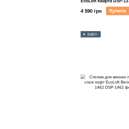
EcoLoft Кварта DSP-13
Купити
4 590 грн
ВІДЕО