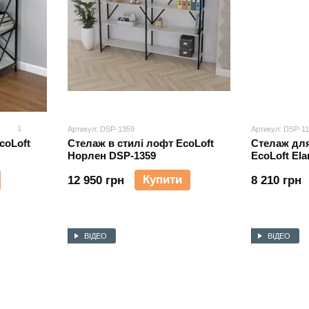
1
Артикул: DSP-1359
Артикул: DSP-1
coLoft
Стелаж в стилі лофт EcoLoft
Стелаж для
Норлен DSP-1359
EcoLoft Ela
Купити
12 950 грн
8 210 грн
ВІДЕО
ВІДЕО