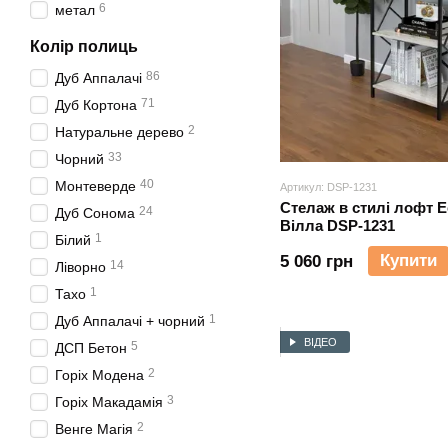
6
метал
Колір полиць
86
Дуб Аппалачі
71
Дуб Кортона
2
Натуральне дерево
33
Чорний
40
Монтеверде
Артикул: DSP-1231
Стелаж в стилі лофт E
24
Дуб Сонома
Вілла DSP-1231
1
Білий
Купити
5 060 грн
14
Ліворно
1
Тахо
1
Дуб Аппалачі + чорний
ВІДЕО
5
ДСП Бетон
2
Горіх Модена
3
Горіх Макадамія
2
Венге Магія