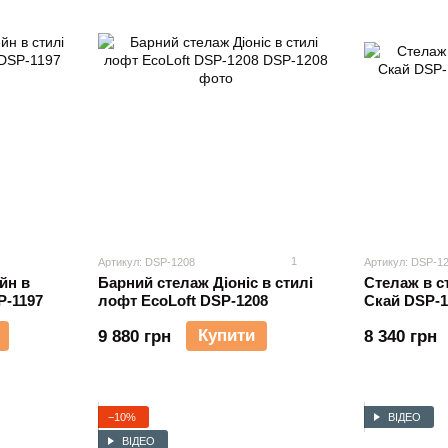
1
Артикул: DSP-1208
Артикул: DSP-1
йн в
Барний стелаж Діоніс в стилі
Стелаж в с
P-1197
лофт EcoLoft DSP-1208
Скай DSP-1
Купити
9 880 грн
8 340 грн
−10%
ВІДЕО
ВІДЕО