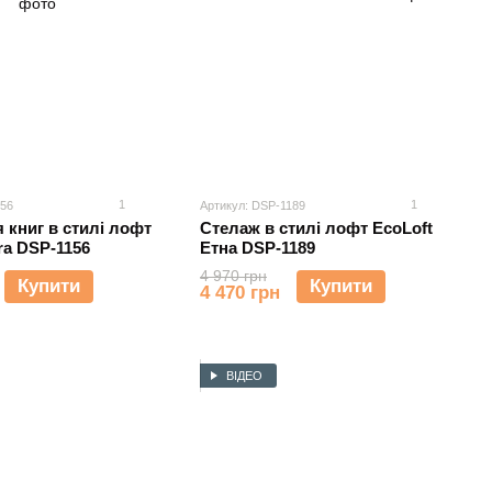
1
1
156
Артикул: DSP-1189
 книг в стилі лофт
Стелаж в стилі лофт EcoLoft
ra DSP-1156
Етна DSP-1189
4 970 грн
Купити
Купити
4 470 грн
ВІДЕО