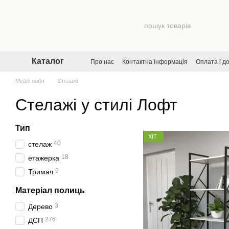
Перейти до основного контенту
Каталог
Про нас
Контактна інформація
Оплата і д
Договір публічної оферти
Угода користува
Меблі лофт
Стелажі
Стелажі у стилі Лофт
Тип
ХІТ
40
стелаж
18
етажерка
9
Тримач
Матеріал полиць
3
Дерево
276
ДСП