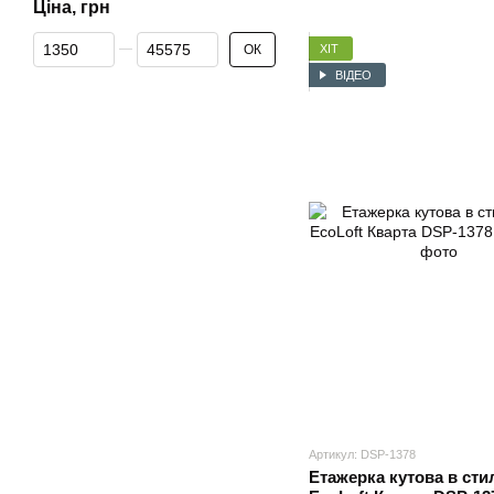
Ціна, грн
Від Ціна, грн
До Ціна, грн
ХІТ
ОК
ВІДЕО
Артикул: DSP-1378
Етажерка кутова в сти