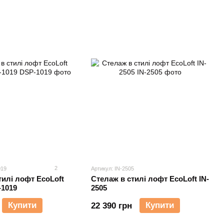
2
019
Артикул: IN-2505
тилі лофт EcoLoft
Cтелаж в стилі лофт EcoLoft IN-
-1019
2505
Купити
Купити
22 390 грн