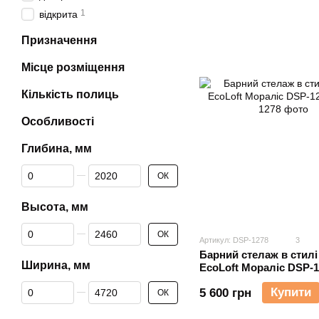
1
відкрита
Призначення
Місце розміщення
Кількість полиць
Особливості
Глибина, мм
Від Глибина, мм
До Глибина, мм
ОК
Высота, мм
Від Высота, мм
До Высота, мм
ОК
Артикул: DSP-1278
3
Барний стелаж в стил
Ширина, мм
EcoLoft Мораліс DSP-1
Від Ширина, мм
До Ширина, мм
Купити
5 600 грн
ОК