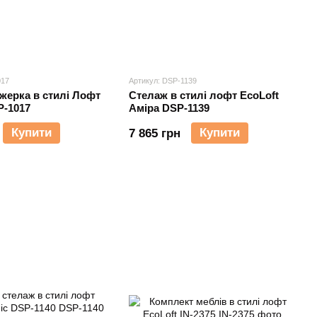
017
Артикул: DSP-1139
жерка в стилі Лофт
Стелаж в стилі лофт EcoLoft
P-1017
Аміра DSP-1139
Купити
Купити
7 865 грн