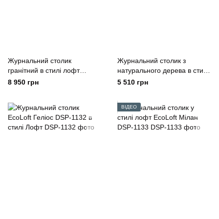
Журнальний столик
Журнальний столик з
гранітний в стилі лофт
натурального дерева в стилі
EcoLoft Stone ST-1092
лофт EcoLoft Верона WO-
8 950 грн
5 510 грн
1047
ВІДЕО