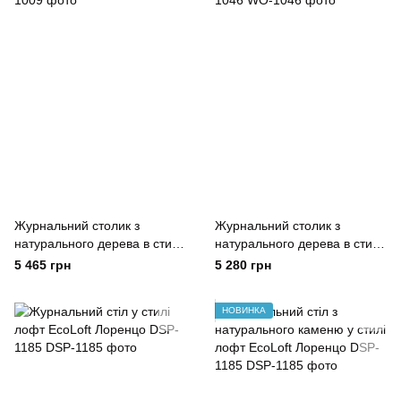
Журнальний столик з
Журнальний столик з
натурального дерева в стилі
натурального дерева в стилі
лофт EcoLoft WO-1009
лофт EcoLoft Естела WO-
5 465 грн
5 280 грн
1046
НОВИНКА