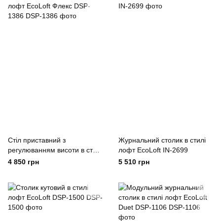
Стіл приставний з
Журнальний столик в стилі
регулюванням висоти в стилі
лофт EcoLoft IN-2699
лофт EcoLoft Флекс DSP-
4 850 грн
5 510 грн
1386