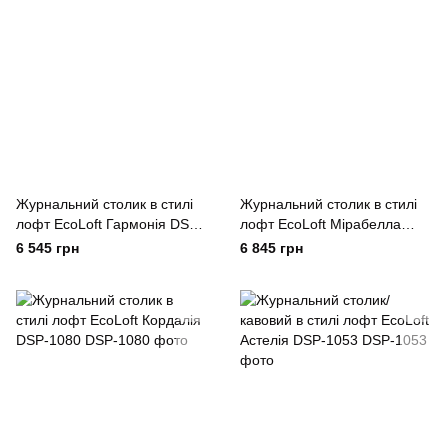
Журнальний столик в стилі
Журнальний столик в стилі
лофт EcoLoft Гармонія DSP-
лофт EcoLoft Мірабелла
1093
DSP-1092
6 545 грн
6 845 грн