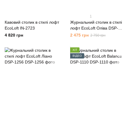
1
Кавовий столик в стилі лофт
Журнальний столик в стилі
EcoLoft IN-2723
лофт EcoLoft Оліва DSP-
1259
4 820 грн
2 475 грн
2 750 грн
ХІТ
ВІДЕО