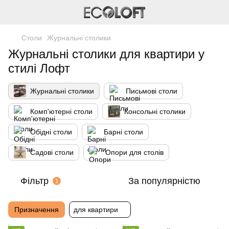
Столи
Журнальні столики
Журнальні столики для квартири у
стилі Лофт
Журнальні столики
Письмові столи
Комп'ютерні столи
Консольні столики
Обідні столи
Барні столи
Садові столи
Опори для столів
Фільтр
За популярністю
1
Призначення
для квартири