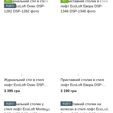
ХІТ
ХІТ
ВІДЕО
1
1
Журнальний стіл в стилі
Приставний столик в стилі
лофт EcoLoft Онікс DSP-
лофт EcoLoft Евора DSP-
1282
1346
3 395 грн
3 190 грн
ВІДЕО
ВІДЕО