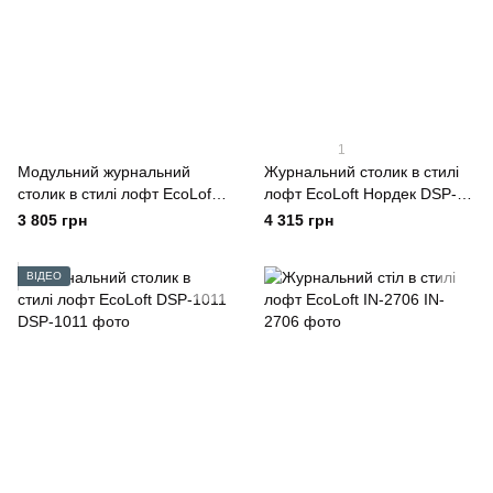
1
Модульний журнальний
Журнальний столик в стилі
столик в стилі лофт EcoLoft
лофт EcoLoft Нордек DSP-
Duet DSP-1109
1448
3 805 грн
4 315 грн
ВІДЕО