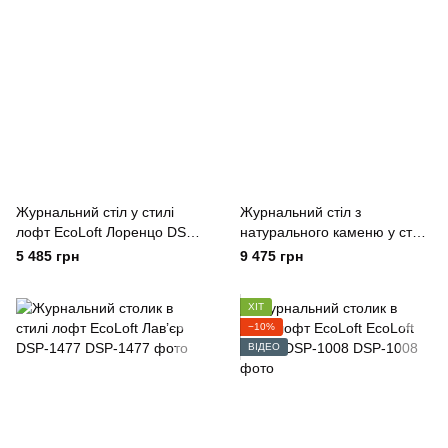
Журнальний стіл у стилі
Журнальний стіл з
лофт EcoLoft Лоренцо DSP-
натурального каменю у стилі
1185
лофт EcoLoft Лоренцо DSP-
5 485 грн
9 475 грн
1185
ХІТ
−10%
ВІДЕО