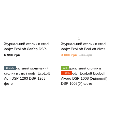
1
Журнальний столик в стилі
Журнальний столик в стилі
лофт EcoLoft Лав’єр DSP-
лофт EcoLoft EcoLoft Alvero
1477
DSP-1008
6 950 грн
3 000 грн
3 335 грн
ВІДЕО
ХІТ
−19%