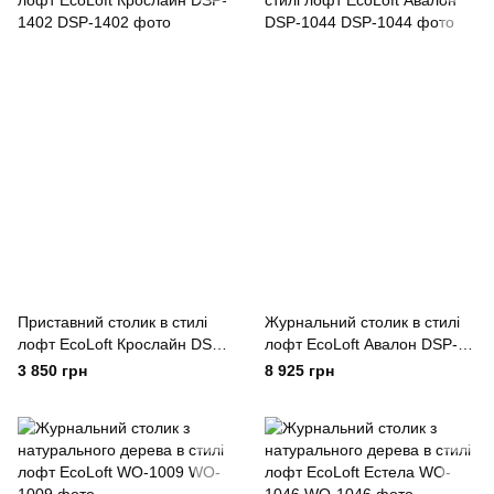
Приставний столик в стилі
Журнальний столик в стилі
лофт EcoLoft Крослайн DSP-
лофт EcoLoft Авалон DSP-
1402
1044
3 850 грн
8 925 грн