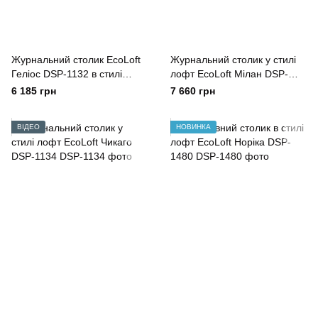
Журнальний столик EcoLoft
Журнальний столик у стилі
Геліос DSP-1132 в стилі
лофт EcoLoft Мілан DSP-
Лофт
1133
6 185 грн
7 660 грн
ВІДЕО
НОВИНКА