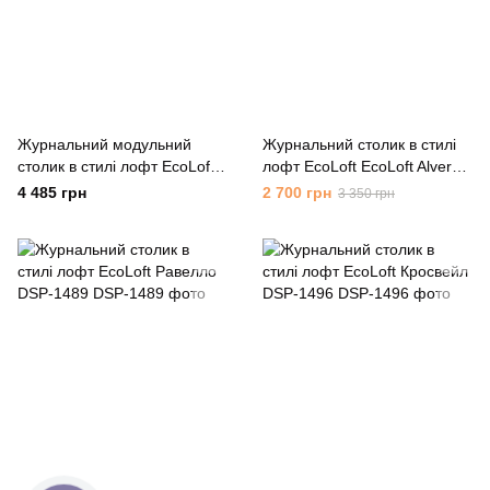
Журнальний модульний
Журнальний столик в стилі
столик в стилі лофт EcoLoft
лофт EcoLoft EcoLoft Alvero
Асті DSP-1263
DSP-1008 (Уцінений)
4 485 грн
2 700 грн
3 350 грн