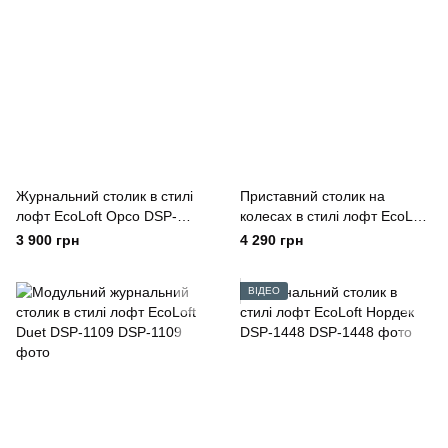
Журнальний столик в стилі
Приставний столик на
лофт EcoLoft Орсо DSP-
колесах в стилі лофт EcoLoft
1356
Флауто DSP-1417
3 900 грн
4 290 грн
ВІДЕО