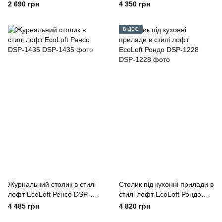
1355
2 690 грн
4 350 грн
ВІДЕО
Журнальний столик в стилі
Столик під кухонні прилади в
лофт EcoLoft Ренсо DSP-
стилі лофт EcoLoft Рондо
1435
DSP-1228
4 485 грн
4 820 грн