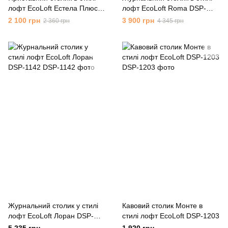
лофт EcoLoft Естела Плюс
лофт EcoLoft Roma DSP-
DSP-1067
1077
2 100 грн
3 900 грн
2 360 грн
4 345 грн
Журнальний столик у стилі
Кавовий столик Монте в
лофт EcoLoft Лоран DSP-
стилі лофт EcoLoft DSP-1203
1142