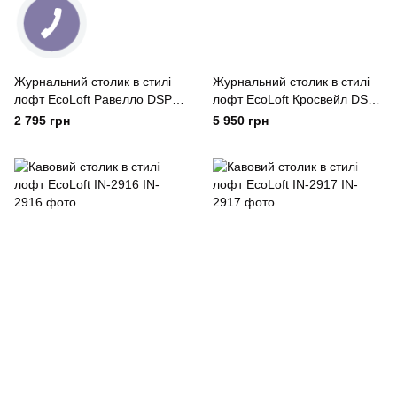
Журнальний столик в стилі
Журнальний столик в стилі
лофт EcoLoft Равелло DSP-
лофт EcoLoft Кросвейл DSP-
1489
1496
2 795 грн
5 950 грн