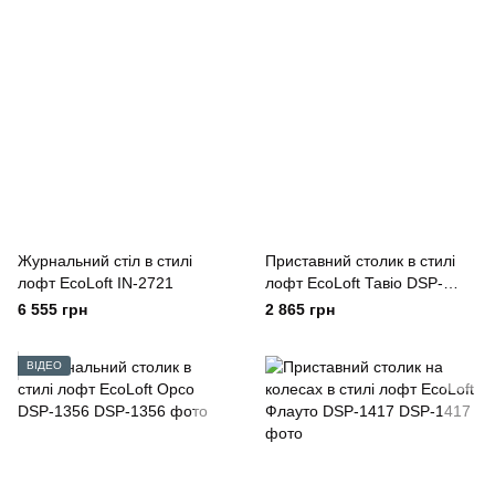
Журнальний стіл в стилі
Приставний столик в стилі
лофт EcoLoft IN-2721
лофт EcoLoft Тавіо DSP-
1306
6 555 грн
2 865 грн
ВІДЕО