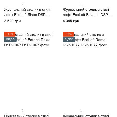
2
1
Журнальний столик в стилі
Журнальний столик в стилі
лофт EcoLoft Ліано DSP-
лофт EcoLoft Balance DSP-
1256
1110
2 520 грн
4 345 грн
−11%
−10%
ВІДЕО
ВІДЕО
2
1
Приставний столик в стилі
Журнальний столик в стилі