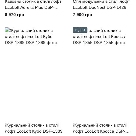
Кавовий столик в стилі лофт
Стіл модульний в стилі лофт
EcoLoft Aurelia Plus DSP-
EcoLoft DuoNest DSP-1426
1160
6 970 грн
7 900 грн
ВІДЕО
Журнальний столик в стилі
Журнальний столик в стилі
лофт EcoLoft Кубо DSP-1389
лофт EcoLoft Кросса DSP-