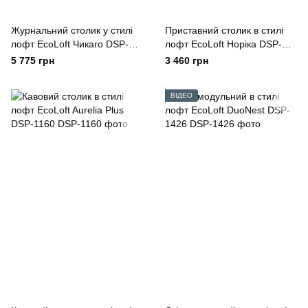
Журнальний столик у стилі
Приставний столик в стилі
лофт EcoLoft Чикаго DSP-
лофт EcoLoft Норіка DSP-
1134
1480
5 775 грн
3 460 грн
ВІДЕО