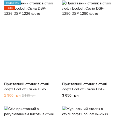
НОВИНКА
−13%
Приставний столик в стилі
Приставний столик в стилі
лофт EcoLoft Сієна DSP-
лофт EcoLoft Саліо DSP-
1226
1280
1 900 грн
3 050 грн
2 185 грн