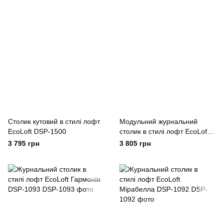
Столик кутовий в стилі лофт
Модульний журнальний
EcoLoft DSP-1500
столик в стилі лофт EcoLoft
Duet DSP-1106
3 795 грн
3 805 грн