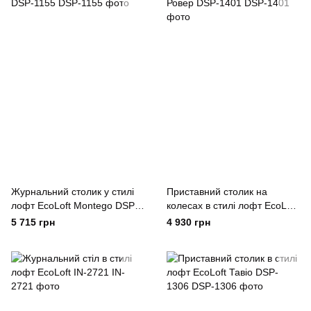
Журнальний столик у стилі
Приставний столик на
лофт EcoLoft Montego DSP-
колесах в стилі лофт EcoLoft
1155
Ровер DSP-1401
5 715 грн
4 930 грн