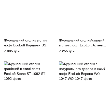
Журнальний столик в стилі
Журнальний столик/кавовий
лофт EcoLoft Кордалія DSP-
в стилі лофт EcoLoft Астелія
1080
DSP-1053
7 085 грн
7 255 грн