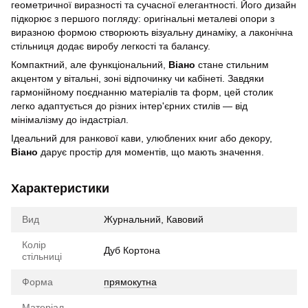
геометричної виразності та сучасної елегантності. Його дизайн
підкорює з першого погляду: оригінальні металеві опори з
виразною формою створюють візуальну динаміку, а лаконічна
стільниця додає виробу легкості та балансу.
Компактний, але функціональний,
Віано
стане стильним
акцентом у вітальні, зоні відпочинку чи кабінеті. Завдяки
гармонійному поєднанню матеріалів та форм, цей столик
легко адаптується до різних інтер'єрних стилів — від
мінімалізму до індастріал.
Ідеальний для ранкової кави, улюблених книг або декору,
Віано
дарує простір для моментів, що мають значення.
Характеристики
Вид
Журнальний, Кавовий
Колір
Дуб Кортона
стільниці
Форма
прямокутна
Матеріал