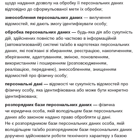
щодо надання дозволу на обробку її персональних даних
відповідно до сформульованої мети їх обробки;
знеособлення персональних даних
— вилучення
відомостей, які дають змогу ідентифікувати особу;
обробка персональних даних —
будь-яка дія або сукупність
дій, здійснених повністю або частково в інформаційній
(автоматизованій) системі та/або в картотеках персональних
даних, які пов’язані зі збиранням, реєстрацією, накопиченням,
зберіганням, адаптуванням, зміною, поновленням,
використанням і поширенням (розповсюдженням,
реалізацією, передачею), знеособленням, знищенням
відомостей про фізичну особу;
персональні дані —
відомості чи сукупність відомостей про
фізичну особу, яка ідентифікована або може бути конкретно
ідентифікована;
розпорядник бази персональних даних —
фізична
чи юридична особа, якій володільцем бази персональних
даних або законом надано право обробляти ці дані.
Не є розпорядником бази персональних даних особа, якій
володільцем та/або розпорядником бази персональних даних
доручено здійснювати роботи технічного характеру з базою