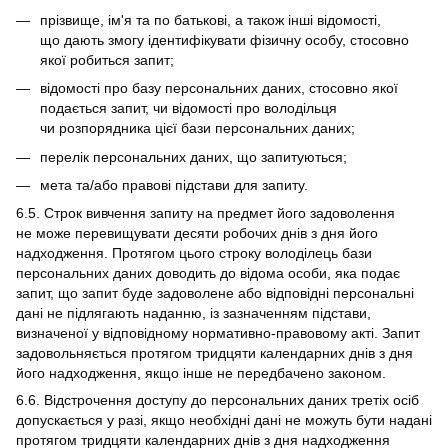
прізвище, ім'я та по батькові, а також інші відомості,
що дають змогу ідентифікувати фізичну особу, стосовно
якої робиться запит;
відомості про базу персональних даних, стосовно якої
подається запит, чи відомості про володільця
чи розпорядника цієї бази персональних даних;
перелік персональних даних, що запитуються;
мета та/або правові підстави для запиту.
6.5. Строк вивчення запиту на предмет його задоволення
не може перевищувати десяти робочих днів з дня його
надходження. Протягом цього строку володілець бази
персональних даних доводить до відома особи, яка подає
запит, що запит буде задоволене або відповідні персональні
дані не підлягають наданню, із зазначенням підстави,
визначеної у відповідному нормативно-правовому акті. Запит
задовольняється протягом тридцяти календарних днів з дня
його надходження, якщо інше не передбачено законом.
6.6. Відстрочення доступу до персональних даних третіх осіб
допускається у разі, якщо необхідні дані не можуть бути надані
протягом тридцяти календарних днів з дня надходження