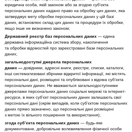
юридична особа, якій законом або за згодою суб’єкта
персональних даних надано право на обробку цих даних, яка
затверджує мету обробки персональних даних у цій базі
даних, встановлює склад цих даних та процедури їх обробки,
якщо інше не визначено законом;
Державний реєстр баз персональних даних
— єдина
державна інформаційна система збору, накопичення
та обробки відомостей про зареєстровані бази персональних
даних;
загальнодоступні джерела персональних
даних —
довідники, адресні книги, реєстри, списки, каталоги,
інші систематизовані збірники відкритої інформації, які містять
персональні дані, розміщені та опубліковані з відома суб’єкта
персональних даних. Не вважаються загальнодоступними
джерелами персональних даних соціальні мережі та інтернет-
ресурси, в яких суб’єкт персональних даних залишають свої
персональні дані (окрім випадків, коли суб’єктом персональних
даних прямо зазначено, що персональні дані розміщені
з метою їх вільного поширення та використання);
згода суб’єкта персональних даних
— будь-яке
документоване, добровільне волевиявлення фізичної особи