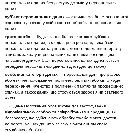
персональних даних без доступу до змісту персональних
даних;
суб’єкт персональних даних —
фізична особа, стосовно якої
відповідно до закону здійснюється обробка її персональних
даних;
третя особа —
будь-яка особа, за винятком суб’єкта
персональних даних, володільця чи розпорядника бази
персональних даних та уповноваженого державного органу
з питань захисту персональних даних, якій володільцем
чи розпорядником бази персональних даних здійснюється
передача персональних даних відповідно до закону;
особливі категорії даних —
персональні дані про расове
або етнічне походження, політичні, релігійні або світоглядні
переконання, членство в політичних партіях та професійних
спілках, а також даних, що стосуються здоров’я чи статевого
життя.
1.2. Дане Положення обов’язкове для застосування
відповідальною особою та співробітниками продавця, які
безпосередньо здійснюють обробку та/або мають доступ
до персональних даних у зв’язку з виконанням своїх
службових обов’язків.