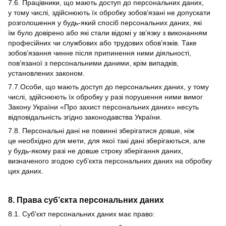
7.6. Працівники, що мають доступ до персональних даних,
у тому числі, здійснюють їх обробку зобов’язані не допускати
розголошення у будь-який спосіб персональних даних, які
їм було довірено або які стали відомі у зв’язку з виконанням
професійних чи службових або трудових обов’язків. Таке
зобов’язання чинне після припинення ними діяльності,
пов’язаної з персональними даними, крім випадків,
установлених законом.
7.7.Особи, що мають доступ до персональних даних, у тому
числі, здійснюють їх обробку у разі порушення ними вимог
Закону України «Про захист персональних даних» несуть
відповідальність згідно законодавства України.
7.8. Персональні дані не повинні зберігатися довше, ніж
це необхідно для мети, для якої такі дані зберігаються, але
у будь-якому разі не довше строку зберігання даних,
визначеного згодою суб’єкта персональних даних на обробку
цих даних.
8. Права суб’єкта персональних даних
8.1. Суб'єкт персональних даних має право: