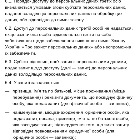
6.1. Порядок доступу до персональних даних третіх осіб
визначається умовами згоди суб'єкта персональних даних,
наданої володільцю персональних даних на обробку цих
даних, або відповідно до вимог закону.
6.2. Доступ до персональних даних третій особі не надається,
якщо зазначена особа відмовляється взяти на себе
зобов'язання щодо забезпечення виконання вимог Закону
України «Про захист персональних даних» або неспроможна
їх забезпечити.
6.3. Суб'єкт відносин, пов'язаних з персональними даними,
подає запит щодо доступу (далі — запит) до персональних
даних володільцю персональних даних.
6.4. У запиті зазначаються:
прізвище, ім'я та по батькові, місце проживання (місце
перебування) і реквізити документа, що посвідчує фізичну
особу, яка подає запит (для фізичної особи — заявника);
найменування, місцезнаходження юридичної особи, яка
подає запит, посада, прізвище, ім'я та по батькові особи,
яка засвідчує запит; підтвердження того, що зміст запиту
відповідає повноваженням юридичної особи (для
юридичної особи — заявника);