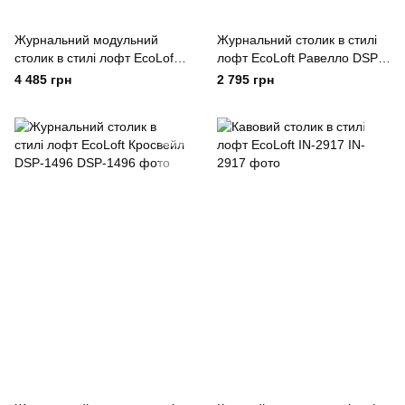
Журнальний модульний
Журнальний столик в стилі
столик в стилі лофт EcoLoft
лофт EcoLoft Равелло DSP-
Асті DSP-1263
1489
4 485 грн
2 795 грн