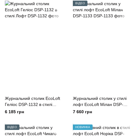
ВІДЕО
Журнальний столик EcoLoft
Журнальний столик у стилі
Геліос DSP-1132 в стилі
лофт EcoLoft Мілан DSP-
Лофт
1133
6 185 грн
7 660 грн
ВІДЕО
НОВИНКА