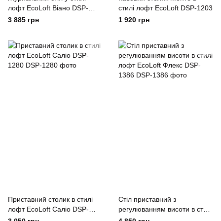
лофт EcoLoft Віано DSP-
стилі лофт EcoLoft DSP-1203
1180
3 885 грн
1 920 грн
Приставний столик в стилі
Стіл приставний з
лофт EcoLoft Саліо DSP-
регулюванням висоти в стилі
1280
лофт EcoLoft Флекс DSP-