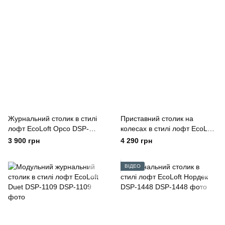
Журнальний столик в стилі
Приставний столик на
лофт EcoLoft Орсо DSP-
колесах в стилі лофт EcoLoft
1356
Флауто DSP-1417
3 900 грн
4 290 грн
ВІДЕО