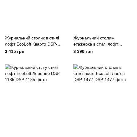
Журнальний столик в стилі
Журнальний столик-
лофт EcoLoft Кварто DSP-
етажерка в стилі лофт
1422
EcoLoft Мервин DSP-1451
3 415 грн
3 390 грн