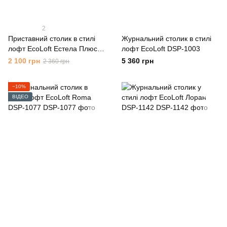
2
Приставний столик в стилі
Журнальний столик в стилі
лофт EcoLoft Естела Плюс
лофт EcoLoft DSP-1003
DSP-1067
2 100 грн
5 360 грн
2 360 грн
−10%
ВІДЕО