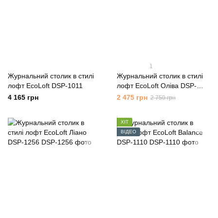
1
Журнальний столик в стилі
Журнальний столик в стилі
лофт EcoLoft DSP-1011
лофт EcoLoft Оліва DSP-
1259
4 165 грн
2 475 грн
2 750 грн
ХІТ
ВІДЕО