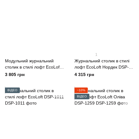
1
Модульний журнальний
Журнальний столик в стилі
столик в стилі лофт EcoLoft
лофт EcoLoft Нордек DSP-
Duet DSP-1109
1448
3 805 грн
4 315 грн
ВІДЕО
−10%
ВІДЕО