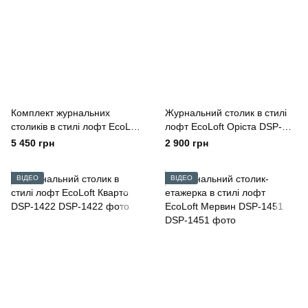
Комплект журнальних
Журнальний столик в стилі
столиків в стилі лофт EcoLoft
лофт EcoLoft Оріста DSP-
Каре DSP-1412
1375
5 450 грн
2 900 грн
ВІДЕО
ВІДЕО