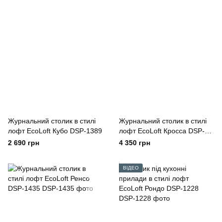
Журнальний столик в стилі
Журнальний столик в стилі
лофт EcoLoft Кубо DSP-1389
лофт EcoLoft Кросса DSP-
1355
2 690 грн
4 350 грн
ВІДЕО