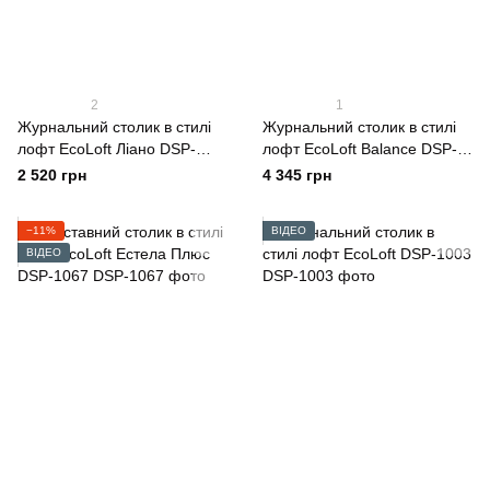
2
1
Журнальний столик в стилі
Журнальний столик в стилі
лофт EcoLoft Ліано DSP-
лофт EcoLoft Balance DSP-
1256
1110
2 520 грн
4 345 грн
−11%
ВІДЕО
ВІДЕО