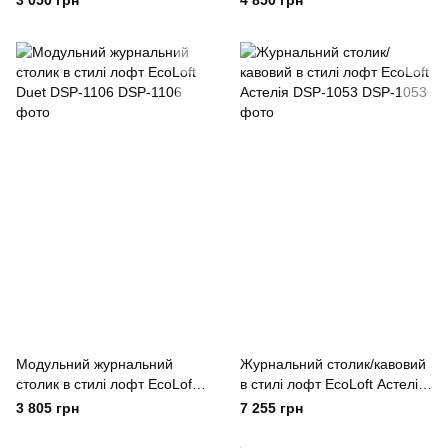
3 050 грн
4 850 грн
1386
Модульний журнальний
Журнальний столик/кавовий
столик в стилі лофт EcoLoft
в стилі лофт EcoLoft Астелія
Duet DSP-1106
DSP-1053
3 805 грн
7 255 грн