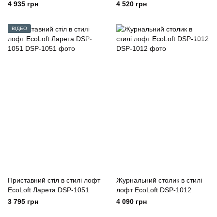
1395
1078
4 935 грн
4 520 грн
ВІДЕО
Приставний стіл в стилі лофт
Журнальний столик в стилі
EcoLoft Ларета DSP-1051
лофт EcoLoft DSP-1012
3 795 грн
4 090 грн