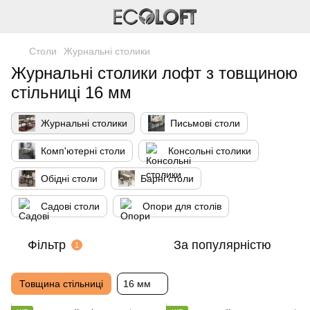
Столи
Журнальні столики
Журнальні столики лофт з товщиною
стільниці 16 мм
Журнальні столики
Письмові столи
Комп'ютерні столи
Консольні столики
Обідні столи
Барні столи
Садові столи
Опори для столів
Фільтр
За популярністю
1
Товщина стільниці
16 мм