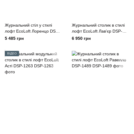
Журнальний стіл у стилі
Журнальний столик в стилі
лофт EcoLoft Лоренцо DSP-
лофт EcoLoft Лав’єр DSP-
1185
1477
5 485 грн
6 950 грн
ВІДЕО