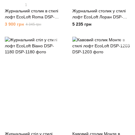
1
Журнальний столик в стилі
Журнальний столик у стилі
лофт EcoLoft Roma DSP-
лофт EcoLoft Лоран DSP-
1077
1142
3 900 грн
5 235 грн
4 345 грн
Журнальний стіл у стилі
Кавовий столик Монте в