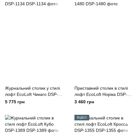
Журнальний столик у стилі
Приставний столик в стилі
лофт EcoLoft Чикаго DSP-
лофт EcoLoft Норіка DSP-
1134
1480
5 775 грн
3 460 грн
ВІДЕО