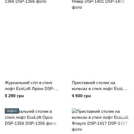
Журнальний стіл в стилі
Приставний столик на
лофт EcoLoft Ліріон DSP-
колесах в стилі лофт EcoLoft
1366
Ровер DSP-1401
5 290 грн
4 930 грн
ВІДЕО