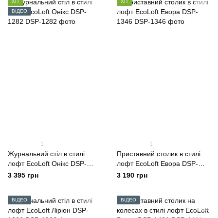
ХІТ
ХІТ
ВІДЕО
1
1
Журнальний стіл в стилі
Приставний столик в стилі
лофт EcoLoft Онікс DSP-
лофт EcoLoft Евора DSP-
1282
1346
3 395 грн
3 190 грн
ВІДЕО
ВІДЕО