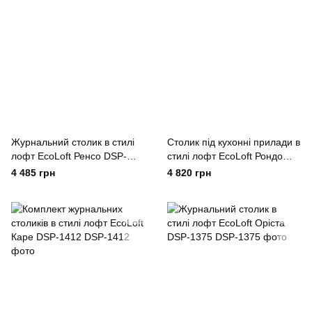
Журнальний столик в стилі
Столик під кухонні прилади в
лофт EcoLoft Ренсо DSP-
стилі лофт EcoLoft Рондо
1435
DSP-1228
4 485 грн
4 820 грн