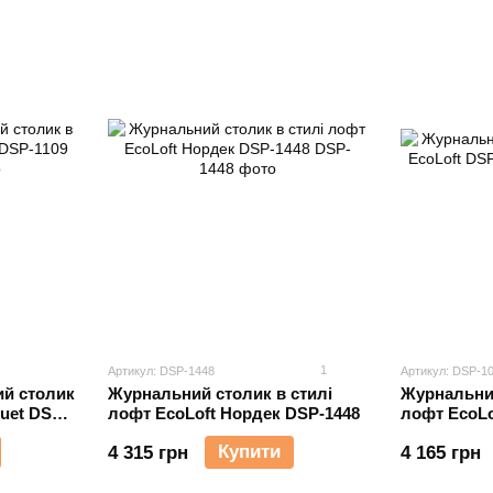
1
Артикул: DSP-1448
Артикул: DSP-1
й столик
Журнальний столик в стилі
Журнальний
Duet DSP-
лофт EcoLoft Нордек DSP-1448
лофт EcoLo
Купити
4 315 грн
4 165 грн