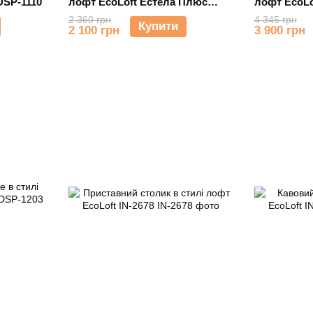
DSP-1110
лофт EcoLoft Естела Плюс
лофт EcoLo
DSP-1067
2 360 грн
4 345 грн
Купити
2 100 грн
3 900 грн