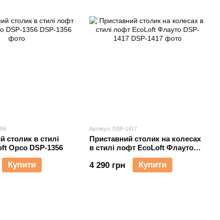
356
Артикул: DSP-1417
 столик в стилі
Приставний столик на колесах
ft Орсо DSP-1356
в стилі лофт EcoLoft Флауто
DSP-1417
Купити
Купити
4 290 грн