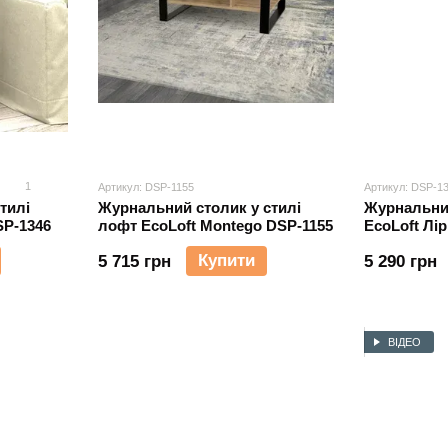
1
Артикул: DSP-1155
Артикул: DSP-1
тилі
Журнальний столик у стилі
Журнальний
SP-1346
лофт EcoLoft Montego DSP-1155
EcoLoft Лі
Купити
5 715 грн
5 290 грн
ВІДЕО