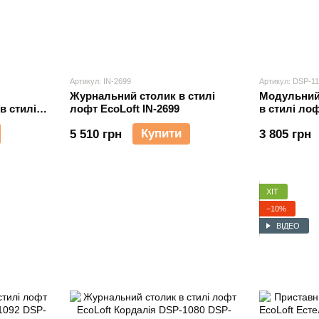
Артикул: IN-2699
Артикул: DSP-1
Журнальний столик в стилі
Модульний
в стилі
лофт EcoLoft IN-2699
в стилі ло
SP-1386
1106
Купити
5 510 грн
3 805 грн
ХІТ
−10%
ВІДЕО