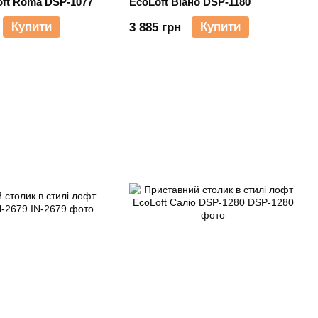
ft Roma DSP-1077
EcoLoft Віано DSP-1180
Купити
Купити
3 885 грн