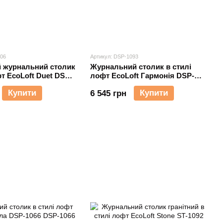
106
Артикул: DSP-1093
 журнальний столик
Журнальний столик в стилі
фт EcoLoft Duet DSP-
лофт EcoLoft Гармонія DSP-
1093
Купити
Купити
6 545 грн