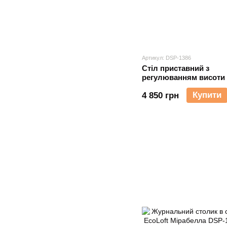
Артикул: DSP-1386
Стіл приставний з
регулюванням висоти 
лофт EcoLoft Флекс D
Купити
4 850 грн