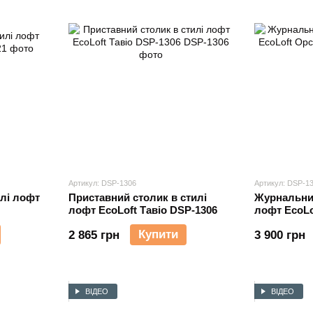
Артикул: DSP-1306
Артикул: DSP-1
илі лофт
Приставний столик в стилі
Журнальний
лофт EcoLoft Тавіо DSP-1306
лофт EcoLo
Купити
2 865 грн
3 900 грн
ВІДЕО
ВІДЕО