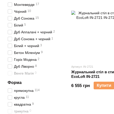
17
Монтеверде
10
Чорний
15
Дуб Сонома
5
Білий
2
Дуб Аппалачі + чорний
1
Дуб Сонома + чорний
3
Білий + чорний
9
Бетон Міленіум
2
Горіх Модена
8
Дуб Ліворно
Артикул: IN-2721
Журнальний стіл в ст
0
Венге Магія
EcoLoft IN-2721
Форма
Купити
6 555 грн
114
прямокутна
11
кругла
9
квадратна
0
трикутна