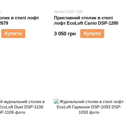
9
Артикул: DSP-1280
олик в стилі лофт
Приставний столик в стилі
2679
лофт EcoLoft Саліо DSP-1280
Купити
Купити
3 050 грн