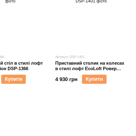
366
Артикул: DSP-1401
 стіл в стилі лофт
Приставний столик на колесах
ріон DSP-1366
в стилі лофт EcoLoft Ровер
DSP-1401
Купити
Купити
4 930 грн