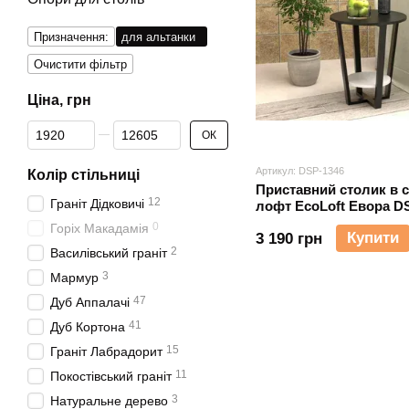
Призначення:
для альтанки
Очистити фільтр
Ціна, грн
Від Ціна, грн
До Ціна, грн
ОК
Артикул: DSP-1346
Колір стільниці
Приставний столик в с
12
Граніт Дідковичі
лофт EcoLoft Евора D
0
Горіх Макадамія
Купити
3 190 грн
2
Василівський граніт
3
Мармур
47
Дуб Аппалачі
41
Дуб Кортона
15
Граніт Лабрадорит
11
Покостівський граніт
3
Натуральне дерево