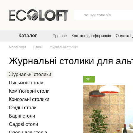
Перейти до основного контенту
Каталог
Про нас
Контактна інформація
Оплата і
Договір публічної оферти
Угода корист
Меблі лофт
Столи
Журнальні столики
Журнальні столики для аль
Журнальні столики
ХІТ
Письмові столи
Комп'ютерні столи
Консольні столики
Обідні столи
Барні столи
Садові столи
Опори для столів