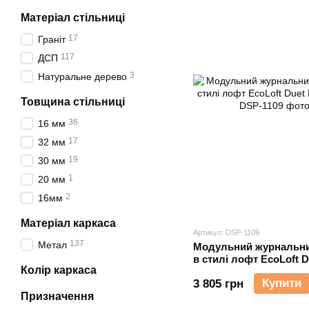
Матеріал стільниці
17
Граніт
117
ДСП
3
Натуральне дерево
Товщина стільниці
36
16 мм
17
32 мм
19
30 мм
1
20 мм
2
16мм
Матеріал каркаса
Артикул: DSP-1109
137
Метал
Модульний журнальни
в стилі лофт EcoLoft 
Колір каркаса
1109
Купити
3 805 грн
Призначення