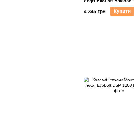
лофт EcoLoft Balance 
Купити
4 345 грн