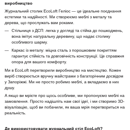
виробництво
Журнальний столик EcoLoft Геліос — це ідеальне поєднання
естетики та надійності. Ми створюємо меблі з металу та
дерева, що прослужать вам роками.
Стільниця з ДСП: легка у догляді та стійка до пошкоджень,
вона імітує натуральну деревину, що надає столику
особливого шарму.
Каркас із металу: міцна сталь з порошковим покриттям
гарантує стійкість та довговічність конструкції. Це справжня
опора для вашого комфорту.
Ми в EcoLoft перетворили виробництво на мистецтво. Кожен
виріб створюється вручну майстрами з багаторічним досвідом
у Запоріжжі. Ми не просто робимо меблі, а вкладаємо в них
душу.
А якщо ви мрієте про щось особливе, ми пропонуємо меблі на
замовлення. Просто надішліть нам свої ідеї, і ми створимо 3D-
візуалізацію, щоб ви побачили, як ваша мрія перетвориться на
реальність.
Де використовувати журнальний стіл EcoLoft?