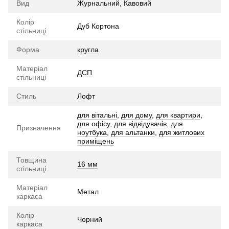
Вид
Журнальний, Кавовий
Колір
Дуб Кортона
стільниці
Форма
кругла
Матеріал
ДСП
стільниці
Стиль
Лофт
для вітальні
,
для дому
,
для квартири
,
для офісу
,
для відвідувачів
,
для
Призначення
ноутбука
,
для альтанки
,
для житлових
приміщень
Товщина
16 мм
стільниці
Матеріал
Метал
каркаса
Колір
Чорний
каркаса