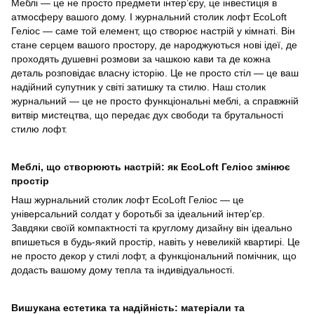
Меблі — це не просто предмети інтер’єру, це інвестиція в
атмосферу вашого дому. І журнальний столик лофт EcoLoft
Геліос — саме той елемент, що створює настрій у кімнаті. Він
стане серцем вашого простору, де народжуються нові ідеї, де
проходять душевні розмови за чашкою кави та де кожна
деталь розповідає власну історію. Це не просто стіл — це ваш
надійний супутник у світі затишку та стилю. Наш столик
журнальний — це не просто функціональні меблі, а справжній
витвір мистецтва, що передає дух свободи та брутальності
стилю лофт.
Меблі, що створюють настрій: як EcoLoft Геліос змінює
простір
Наш журнальний столик лофт EcoLoft Геліос — це
універсальний солдат у боротьбі за ідеальний інтер’єр.
Завдяки своїй компактності та круглому дизайну він ідеально
впишеться в будь-який простір, навіть у невеликій квартирі. Це
не просто декор у стилі лофт, а функціональний помічник, що
додасть вашому дому тепла та індивідуальності.
Вишукана естетика та надійність: матеріали та