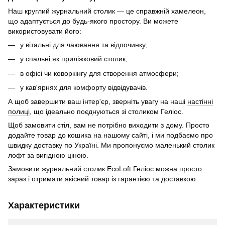
Наш круглий журнальний столик — це справжній хамелеон,
що адаптується до будь-якого простору. Ви можете
використовувати його:
у вітальні для чаювання та відпочинку;
у спальні як приліжковий столик;
в офісі чи коворкінгу для створення атмосфери;
у кав'ярнях для комфорту відвідувачів.
А щоб завершити ваш інтер'єр, зверніть увагу на наші
настінні
полиці
, що ідеально поєднуються зі столиком Геліос.
Щоб замовити стіл, вам не потрібно виходити з дому. Просто
додайте товар до кошика на нашому сайті, і ми подбаємо про
швидку доставку по Україні. Ми пропонуємо маленький столик
лофт за вигідною ціною.
Замовити журнальний столик EcoLoft Геліос можна просто
зараз і отримати якісний товар із гарантією та доставкою.
Характеристики