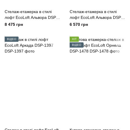
Стелаж-етажерка в стилі
Стелаж-етажерка в стилі
лофт EcoLoft Альвора DSP-
лофт EcoLoft Альвора DSP-
1447W
1447
8 475 грн
6 570 грн
ВІДЕО
ХІТ
ВІДЕО