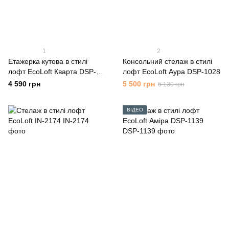
1
2
Етажерка кутова в стилі
Консольний стелаж в стилі
лофт EcoLoft Кварта DSP-
лофт EcoLoft Аура DSP-1028
1378
4 590 грн
5 500 грн
6 130 грн
ВІДЕО