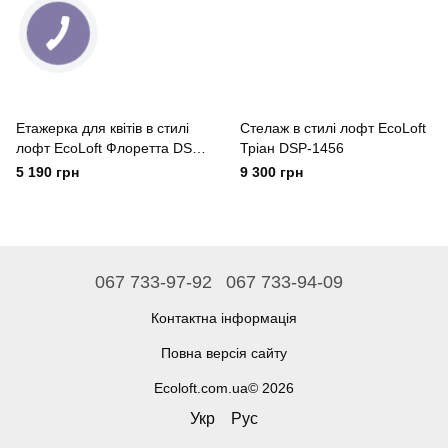
Етажерка для квітів в стилі
Стелаж в стилі лофт EcoLoft
лофт EcoLoft Флоретта DSP-
Тріан DSP-1456
1390
5 190 грн
9 300 грн
067 733-97-92
067 733-94-09
Контактна інформація
Повна версія сайту
Ecoloft.com.ua© 2026
Укр
Рус