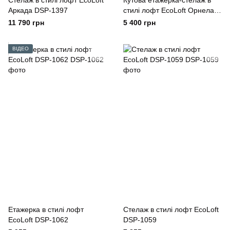
Стелаж в стилі лофт EcoLoft
Кутова етажерка-стелаж в
Аркада DSP-1397
стилі лофт EcoLoft Орнела
DSP-1478
11 790 грн
5 400 грн
ВІДЕО
Етажерка в стилі лофт
Стелаж в стилі лофт EcoLoft
EcoLoft DSP-1062
DSP-1059