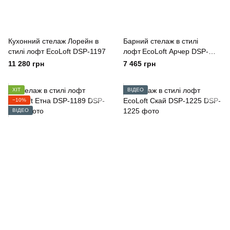
Кухонний стелаж Лорейн в
Барний стелаж в стилі
стилі лофт EcoLoft DSP-1197
лофт EcoLoft Арчер DSP-
1267
11 280 грн
7 465 грн
ХІТ
ВІДЕО
−10%
ВІДЕО