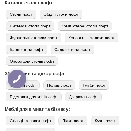
Каталог столів лофт:
Cтоли лофт
Обідні столи лофт
Письмові столи лофт
Комп'ютерні столи лофт
Журнальні столики лофт
Консольні столики лофт
Барні столи лофт
Садові столи лофт
Опори для столів лофт
Зберігання та декор лофт:
Стелажі лофт
Полиці лофт
Тумби лофт
Підставки для квітів лофт
Дзеркала лофт
Меблі для кімнат та бізнесу:
Стільці та лавки лофт
Ліжка лофт
Кухні лофт