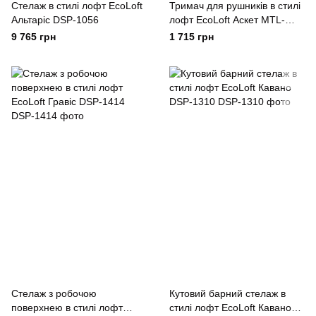
Стелаж в стилі лофт EcoLoft
Тримач для рушників в стилі
Альтаріс DSP-1056
лофт EcoLoft Аскет MTL-
1430
9 765 грн
1 715 грн
Стелаж з робочою
Кутовий барний стелаж в
поверхнею в стилі лофт
стилі лофт EcoLoft Кавано