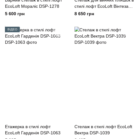
Барний стелаж в стилі лофт
Стелаж для винних пляшок в
EcoLoft Мораліс DSP-1278
стилі лофт EcoLoft Вінтеза
DSP-1462
5 600 грн
8 650 грн
ВІДЕО
Етажерка в стилі лофт
Стелаж в стилі лофт EcoLoft
EcoLoft Гарденія DSP-1063
Вектра DSP-1039