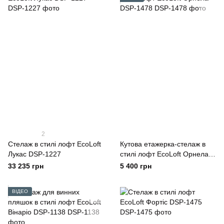
2
Стелаж в стилі лофт EcoLoft
Кутова етажерка-стелаж в
Лукас DSP-1227
стилі лофт EcoLoft Орнела
DSP-1478
33 235 грн
5 400 грн
ВІДЕО