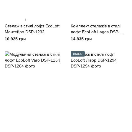
1
Стелаж в стилі лофт EcoLoft
Комплект стелажів в стилі
Монтейро DSP-1232
лофт EcoLoft Lagos DSP-
1260
10 925 грн
14 835 грн
ВІДЕО