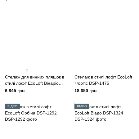
2
Стелаж для винних пляшок в
Стелаж в стилі лофт EcoLoft
стилі лофт EcoLoft Вінаріо
Фортіс DSP-1475
DSP-1138
6 845 грн
18 650 грн
ВІДЕО
ВІДЕО