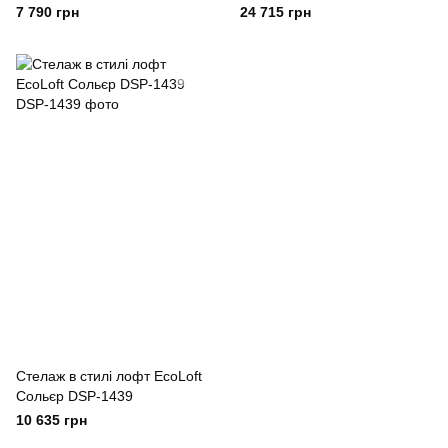
EcoLoft Гравіс DSP-1414
DSP-1310
7 790 грн
24 715 грн
Стелаж в стилі лофт EcoLoft
Сольєр DSP-1439
10 635 грн