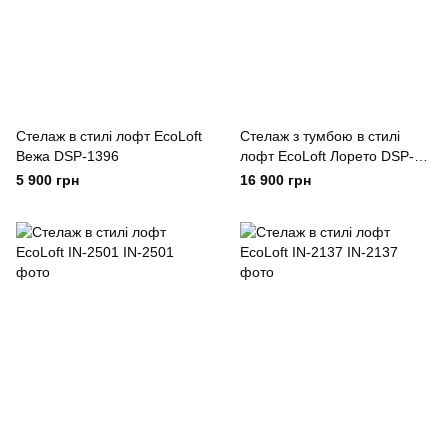
Стелаж в стилі лофт EcoLoft
Стелаж з тумбою в стилі
Вежа DSP-1396
лофт EcoLoft Лорето DSP-
1415
5 900 грн
16 900 грн