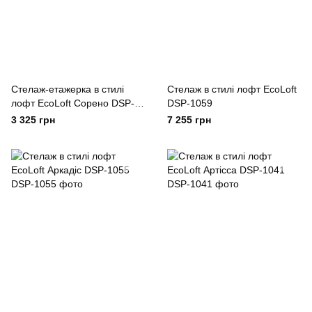
Стелаж-етажерка в стилі
Стелаж в стилі лофт EcoLoft
лофт EcoLoft Сорено DSP-
DSP-1059
1513
3 325 грн
7 255 грн