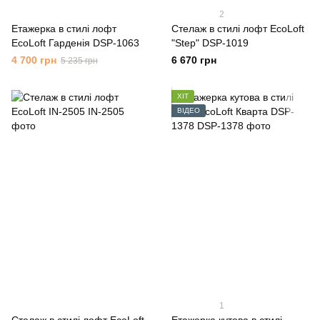
2
Етажерка в стилі лофт
Стелаж в стилі лофт EcoLoft
EcoLoft Гарденія DSP-1063
"Step" DSP-1019
4 700 грн
6 670 грн
5 235 грн
ХІТ
ВІДЕО
1