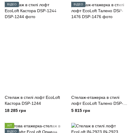
ВІДЕО
ВІДЕО
Стелаж в стилі лофт EcoLoft
Стелаж-етажерка в стилі
Кастора DSP-1244
лофт EcoLoft Талено DSP-
1476
18 285 грн
5 815 грн
ХІТ
ВІДЕО