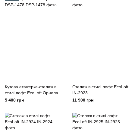
Кутова етажерка-стелаж в
Cтелаж в стилі лофт EcoLoft
стилі лофт EcoLoft Орнела
IN-2923
DSP-1478
5 400 грн
11 900 грн