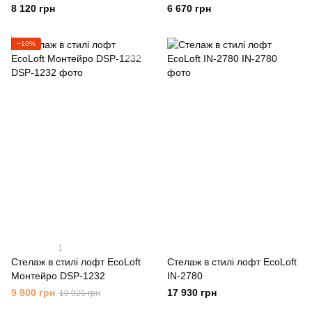
1461
8 120 грн
6 670 грн
−10%
1
Стелаж в стилі лофт EcoLoft
Cтелаж в стилі лофт EcoLoft
Монтейро DSP-1232
IN-2780
9 800 грн
17 930 грн
10 925 грн