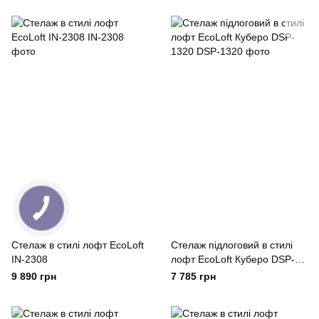
Cтелаж в стилі лофт EcoLoft
Стелаж підлоговий в стилі
IN-2308
лофт EcoLoft Куберо DSP-
1320
9 890 грн
7 785 грн