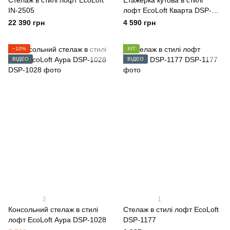
Cтелаж в стилі лофт EcoLoft
Етажерка кутова в стилі
IN-2505
лофт EcoLoft Кварта DSP-
1378
22 390 грн
4 590 грн
−10%
ХІТ
ВІДЕО
ВІДЕО
2
1
Консольний стелаж в стилі
Стелаж в стилі лофт EcoLoft
лофт EcoLoft Аура DSP-1028
DSP-1177