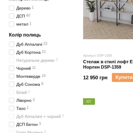
1
Дерево
80
ДСП
1
метал
Колір полиць
22
Дуб Аппалачі
21
Дуб Кортона
Артикул: DSP-1359
0
Натуральне дерево
Стелаж в стилі лофт E
Норлен DSP-1359
11
Чорний
16
Монтеверде
Купити
12 950 грн
8
Дуб Сонома
0
Білий
3
Ліворно
ХІТ
1
Тахо
0
Дуб Аппалачі + чорний
3
ДСП Бетон
0
Горіх Модена