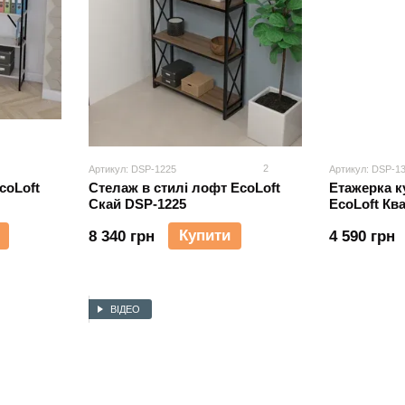
2
Артикул: DSP-1225
Артикул: DSP-1
coLoft
Стелаж в стилі лофт EcoLoft
Етажерка к
Скай DSP-1225
EcoLoft Кв
Купити
8 340 грн
4 590 грн
ВІДЕО