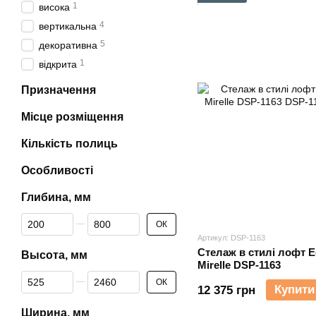
1
висока
4
вертикальна
5
декоративна
1
відкрита
Призначення
Місце розміщення
Кількість полиць
Особливості
Глибина, мм
Від Глибина, мм
До Глибина, мм
ОК
Артикул: DSP-1163
Стелаж в стилі лофт E
Высота, мм
Mirelle DSP-1163
Від Высота, мм
До Высота, мм
ОК
Купити
12 375 грн
Ширина, мм