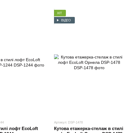
ХІТ
ВІДЕО
244
Артикул: DSP-1478
тилі лофт EcoLoft
Кутова етажерка-стелаж в стилі