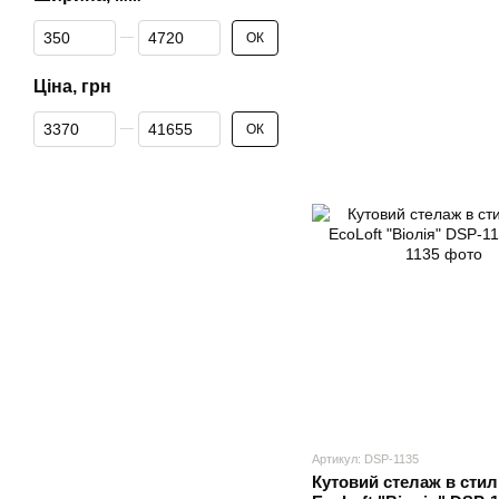
Від Ширина, мм
До Ширина, мм
ОК
Ціна, грн
Від Ціна, грн
До Ціна, грн
ОК
Артикул: DSP-1135
Кутовий стелаж в стил