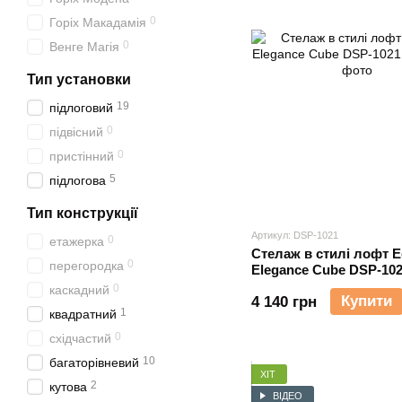
0
Горіх Макадамія
0
Венге Магія
Тип установки
19
підлоговий
0
підвісний
0
пристінний
5
підлогова
Тип конструкції
Артикул: DSP-1021
0
етажерка
Стелаж в стилі лофт E
0
перегородка
Elegance Cube DSP-10
0
каскадний
Купити
4 140 грн
1
квадратний
0
східчастий
10
багаторівневий
ХІТ
2
кутова
ВІДЕО