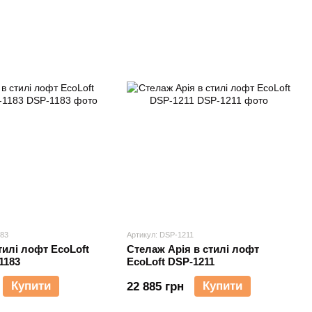
183
Артикул: DSP-1211
тилі лофт EcoLoft
Стелаж Арія в стилі лофт
SP-1183
EcoLoft DSP-1211
Купити
Купити
22 885 грн