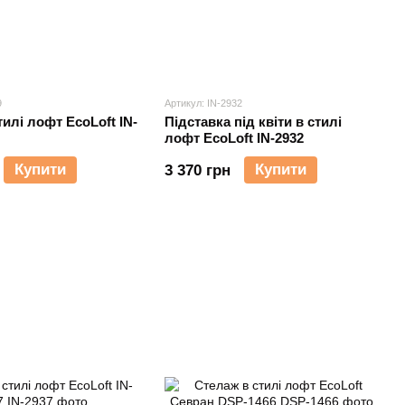
9
Артикул: IN-2932
илі лофт EcoLoft IN-
Підставка під квіти в стилі
лофт EcoLoft IN-2932
Купити
Купити
3 370 грн