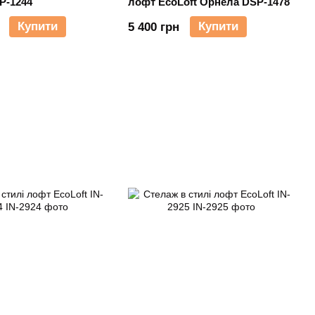
P-1244
лофт EcoLoft Орнела DSP-1478
Купити
Купити
5 400 грн