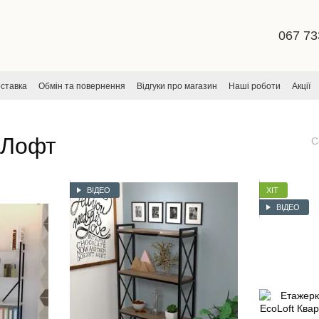
067 73
оставка
Обмін та повернення
Відгуки про магазин
Наші роботи
Акції
ча
 Лофт
С
ВІДЕО
ХІТ
ВІДЕО