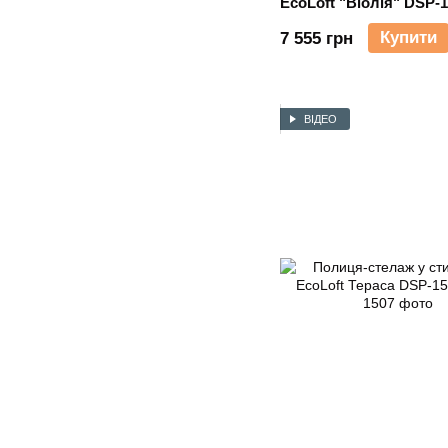
EcoLoft "Віолія" DSP-
Купити
7 555 грн
ВІДЕО