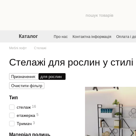
Перейти до основного контенту
Каталог
Про нас
Контактна інформація
Оплата і д
Договір публічної оферти
Угода користува
Меблі лофт
Стелажі
Стелажі для рослин у стилі
Призначення:
для рослин
Очистити фільтр
Тип
16
стелаж
5
етажерка
3
Тримач
Матеріал полиць