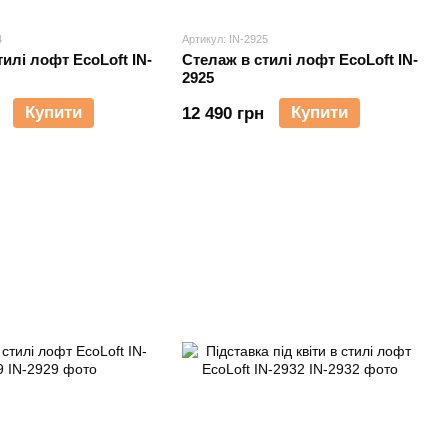
4
Артикул: IN-2925
илі лофт EcoLoft IN-
Cтелаж в стилі лофт EcoLoft IN-
2925
Купити
Купити
12 490 грн