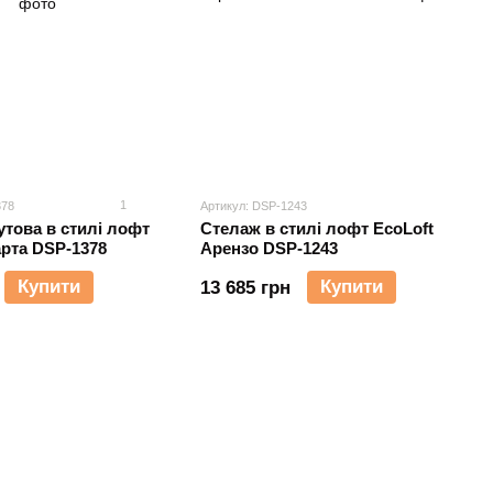
1
378
Артикул: DSP-1243
утова в стилі лофт
Стелаж в стилі лофт EcoLoft
арта DSP-1378
Арензо DSP-1243
Купити
Купити
13 685 грн