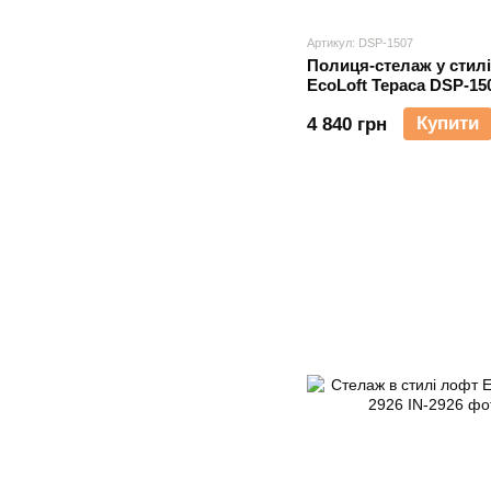
Артикул: DSP-1507
Полиця-стелаж у стил
EcoLoft Тераса DSP-15
Купити
4 840 грн