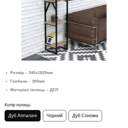
Розмір – 340х1820
мм
Глибина -
300
мм
Матеріал полиць – ДСП
Колір полиць
Дуб Аппалачі
Чорний
Дуб Сонома