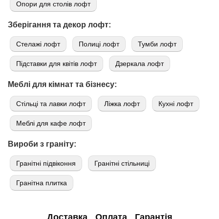
Опори для столів лофт
Зберігання та декор лофт:
Стелажі лофт
Полиці лофт
Тумби лофт
Підставки для квітів лофт
Дзеркала лофт
Меблі для кімнат та бізнесу:
Стільці та лавки лофт
Ліжка лофт
Кухні лофт
Меблі для кафе лофт
Вироби з граніту:
Гранітні підвіконня
Гранітні стільниці
Гранітна плитка
Доставка
Оплата
Гарантія