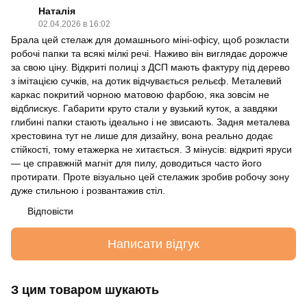
Наталія
02.04.2026 в 16:02
Брала цей стелаж для домашнього міні-офісу, щоб розкласти
робочі папки та всякі мілкі речі. Наживо він виглядає дорожче
за свою ціну. Відкриті полиці з ДСП мають фактуру під дерево
з імітацією сучків, на дотик відчувається рельєф. Металевий
каркас покритий чорною матовою фарбою, яка зовсім не
відблискує. Габарити круто стали у вузький куток, а завдяки
глибині папки стають ідеально і не звисають. Задня металева
хрестовина тут не лише для дизайну, вона реально додає
стійкості, тому етажерка не хитається. З мінусів: відкриті яруси
— це справжній магніт для пилу, доводиться часто його
протирати. Проте візуально цей стелажик зробив робочу зону
дуже стильною і розвантажив стіл.
Відповісти
Написати відгук
З цим товаром шукають