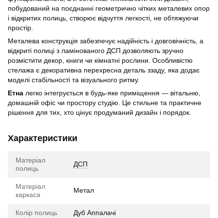
побудований на поєднанні геометрично чітких металевих опор
і відкритих полиць, створює відчуття легкості, не обтяжуючи
простір.
Металева конструкція забезпечує надійність і довговічність, а
відкриті полиці з ламінованого ДСП дозволяють зручно
розмістити декор, книги чи кімнатні рослини. Особливістю
стелажа є декоративна перехресна деталь ззаду, яка додає
моделі стабільності та візуального ритму.
Етна
легко інтегрується в будь-яке приміщення — вітальню,
домашній офіс чи простору студію. Це стильне та практичне
рішення для тих, хто цінує продуманий дизайн і порядок.
Характеристики
Матеріал
ДСП
полиць
Матеріал
Метал
каркаса
Колір полиць
Дуб Аппалачі