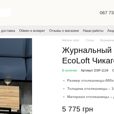
067 73
 доставка
Обмен и возврат
Отзывы о магазине
Наши работы
Акц
льское соглашение
Мебель лофт
Столы
Журнальн
Журнальный с
EcoLoft Чика
В наличии
Артикул: DSP-1134
О
Размер столешницы-800
Толщина столешницы – 
Материал столешницы –
5 775 грн