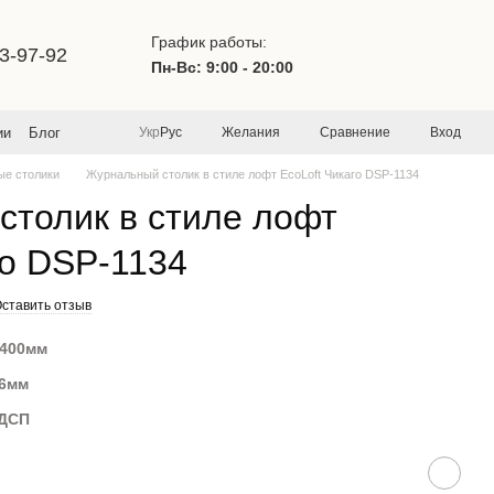
График работы:
3-97-92
Пн-Вс: 9:00 - 20:00
Желания
Сравнение
Вход
ии
Блог
Укр
Рус
ые столики
Журнальный столик в стиле лофт EcoLoft Чикаго DSP-1134
толик в стиле лофт
го DSP-1134
ставить отзыв
х400мм
16мм
 ДСП