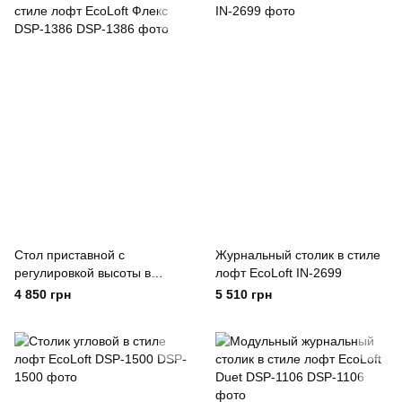
Стол приставной с
Журнальный столик в стиле
регулировкой высоты в
лофт EcoLoft IN-2699
стиле лофт EcoLoft Флекс
4 850 грн
5 510 грн
DSP-1386