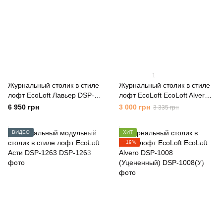
1
Журнальный столик в стиле
Журнальный столик в стиле
лофт EcoLoft Лавьер DSP-
лофт EcoLoft EcoLoft Alvero
1477
DSP-1008
6 950 грн
3 000 грн
3 335 грн
ВИДЕО
ХИТ
−19%