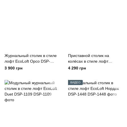
Журнальный столик в стиле
Приставной столик на
лофт EcoLoft Орсо DSP-
колёсах в стиле лофт
1356
EcoLoft Флауто DSP-1417
3 900 грн
4 290 грн
ВИДЕО