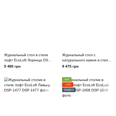
Журнальный стол в стиле
Журнальный стол с
лофт EcoLoft Лоренцо DSP-
натурального камня в стиле
1185
лофт EcoLoft Лоренцо DSP-
5 485 грн
9 475 грн
1185
ХИТ
−10%
ВИДЕО