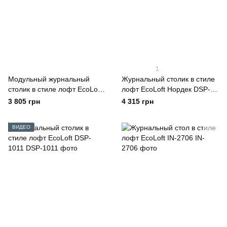
1
Модульный журнальный
Журнальный столик в стиле
столик в стиле лофт EcoLoft
лофт EcoLoft Нордек DSP-
Duet DSP-1109
1448
3 805 грн
4 315 грн
ВИДЕО