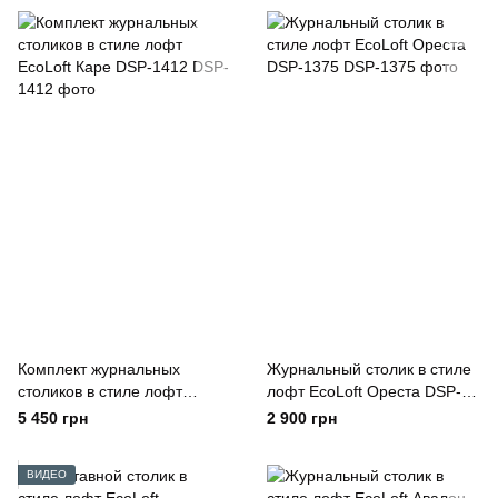
Комплект журнальных
Журнальный столик в стиле
столиков в стиле лофт
лофт EcoLoft Ореста DSP-
EcoLoft Каре DSP-1412
1375
5 450 грн
2 900 грн
ВИДЕО