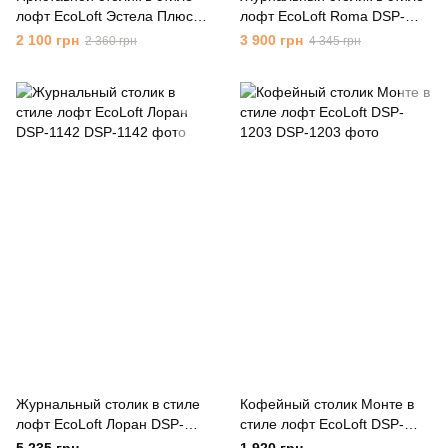
лофт EcoLoft Эстела Плюс
лофт EcoLoft Roma DSP-
DSP-1067
1077
2 100 грн
3 900 грн
2 360 грн
4 345 грн
Журнальный столик в стиле
Кофейный столик Монте в
лофт EcoLoft Лоран DSP-
стиле лофт EcoLoft DSP-
1142
1203