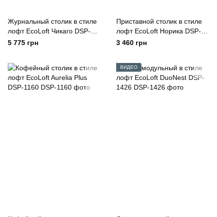
Журнальный столик в стиле
Приставной столик в стиле
лофт EcoLoft Чикаго DSP-
лофт EcoLoft Норика DSP-
1134
1480
5 775 грн
3 460 грн
ВИДЕО