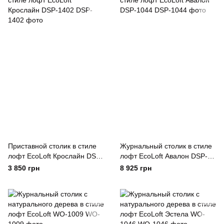
Приставной столик в стиле
Журнальный столик в стиле
лофт EcoLoft Крослайн DSP-
лофт EcoLoft Авалон DSP-
1402
1044
3 850 грн
8 925 грн