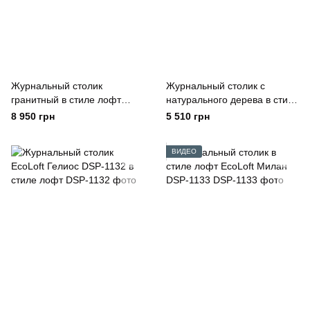
Журнальный столик
Журнальный столик с
гранитный в стиле лофт
натурального дерева в стиле
EcoLoft Stone ST-1092
лофт EcoLoft Верона WO-
8 950 грн
5 510 грн
1047
ВИДЕО