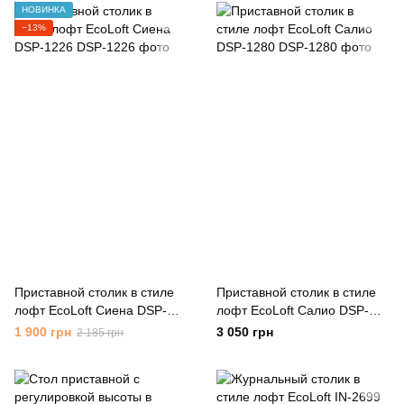
НОВИНКА
−13%
Приставной столик в стиле
Приставной столик в стиле
лофт EcoLoft Сиена DSP-
лофт EcoLoft Салио DSP-
1226
1280
1 900 грн
3 050 грн
2 185 грн