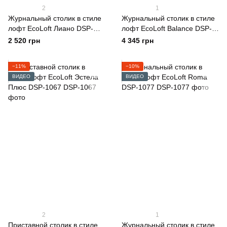
2
1
Журнальный столик в стиле
Журнальный столик в стиле
лофт EcoLoft Лиано DSP-
лофт EcoLoft Balance DSP-
1256
1110
2 520 грн
4 345 грн
−11%
−10%
ВИДЕО
ВИДЕО
2
1
Приставной столик в стиле
Журнальный столик в стиле