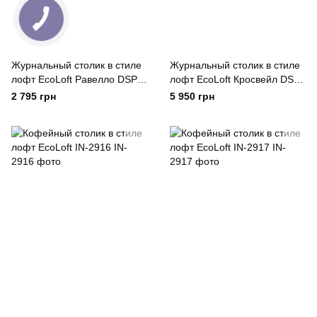
Журнальный столик в стиле
Журнальный столик в стиле
лофт EcoLoft Равелло DSP-
лофт EcoLoft Кросвейл DSP-
1489
1496
2 795 грн
5 950 грн