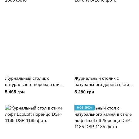
Журнальный столик с
Журнальный столик с
натурального дерева в стиле
натурального дерева в стиле
лофт EcoLoft WO-1009
лофт EcoLoft Эстела WO-
5 465 грн
5 280 грн
1046
НОВИНКА