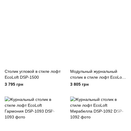
Столик угловой в стиле лофт
Модульный журнальный
EcoLoft DSP-1500
столик в стиле лофт EcoLoft
Duet DSP-1106
3 795 грн
3 805 грн