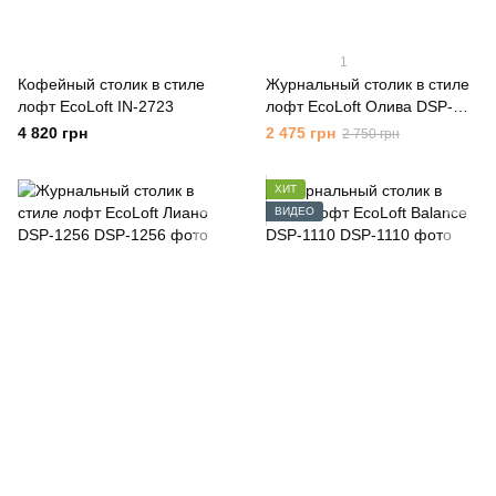
1
Кофейный столик в стиле
Журнальный столик в стиле
лофт EcoLoft IN-2723
лофт EcoLoft Олива DSP-
1259
4 820 грн
2 475 грн
2 750 грн
ХИТ
ВИДЕО