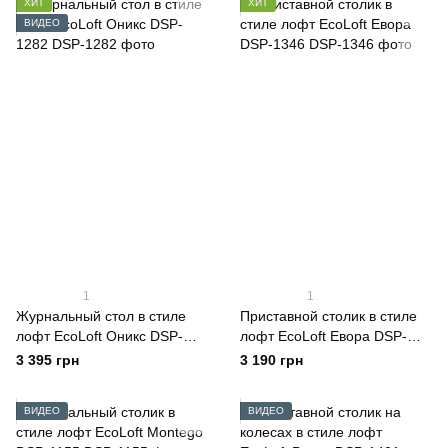
ХИТ
ХИТ
ВИДЕО
1
1
Журнальный стол в стиле
Приставной столик в стиле
лофт EcoLoft Оникс DSP-
лофт EcoLoft Евора DSP-
1282
1346
3 395 грн
3 190 грн
ВИДЕО
ВИДЕО