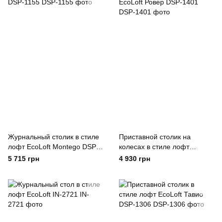
Журнальный столик в стиле
Приставной столик на
лофт EcoLoft Montego DSP-
колесах в стиле лофт
1155
EcoLoft Ровер DSP-1401
5 715 грн
4 930 грн