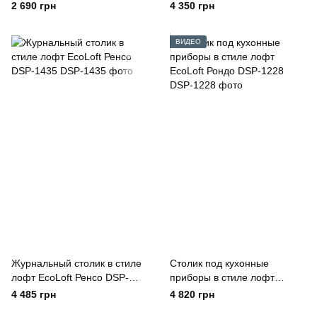
1355
2 690 грн
4 350 грн
ВИДЕО
Журнальный столик в стиле
Столик под кухонные
лофт EcoLoft Ренсо DSP-
приборы в стиле лофт
1435
EcoLoft Рондо DSP-1228
4 485 грн
4 820 грн