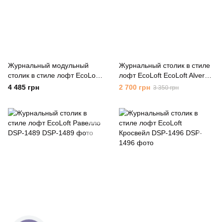
Журнальный модульный
Журнальный столик в стиле
столик в стиле лофт EcoLoft
лофт EcoLoft EcoLoft Alvero
Асти DSP-1263
DSP-1008 (Уцененный)
4 485 грн
2 700 грн
3 350 грн