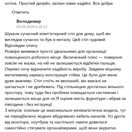
хотіла. Простий дизайн, залізні ніжки надійні. Все добре
Ответить
Володимир
05.04.2026 в 16:12
Шукали сучасний комп'ютерний стіл для дому, щоб він
виглядав сучасно та був із металу. Цей стіл чудовий.
Відповідає опису.
Розміри виявився просто ідеальними для організації
повноцінного робочого місця. Величезний плюс — поверхня
зовсім не мазка, на ній не залишаються відбитки пальців.
Окремо хочу відзначити надійність виробу. Завдяки міцному
металевому каркасу конструкція стійка. Це було для мене
дуже важливо. Стіл стоїть як вкопаний, він взагалі не
шатається і не дребежить. Під стільницею достатньо вільного
простору, тому туди без проблем поміщається системник і
залишається місце для ніг.Я оцінив якість фурнітури і зібрав за
півгодини і без інструкції.
З мінусів: оскільки це максимально мінімалістична модель, тут
не передбачено жодних вбудованих кабель-каналів. Усі дроти
від монітора, ноутбука та настільної лампи довелося
самостійно стягувати органайзерами, щоб вони акуратно