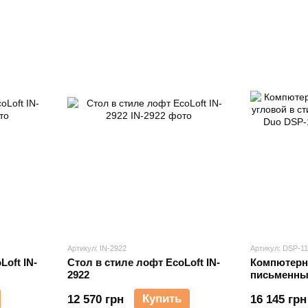
Артикул: IN-2922
Артикул: DSP-11
Loft IN-
Стол в стиле лофт EcoLoft IN-
Компютерн
2922
письменный
лофт EcoLo
Купить
12 570 грн
16 145 грн
1117