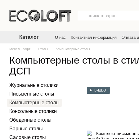
Перейти к основному контенту
Каталог
О нас
Контактная информация
Оплата и
Договор публичной оферты
Пользовате
Мебель лофт
Столы
Компьютерные столы
Компьютерные столы в сти
ДСП
Журнальные столики
ВИДЕО
Письменные столы
Компьютерные столы
Консольные столики
Обеденные столы
Барные столы
Садовые столы