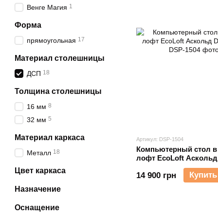
1
Венге Магия
Форма
17
прямоугольная
Материал столешницы
18
ДСП
Толщина столешницы
8
16 мм
5
32 мм
Материал каркаса
Артикул: DSP-1504
Компьютерный стол в
18
Металл
лофт EcoLoft Аскольд
1504
Цвет каркаса
Купить
14 900 грн
Назначение
Оснащение