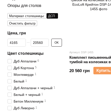
Опоры для столов
Материал столешницы:
ДСП
Очистить фильтр
Цена, грн
От Цена, грн
До Цена, грн
OK
Артикул: DSP-1455
Цвет столешницы
Комплект письменный
6
Дуб Аппалачи
тумбой на колесиках в
лофт EcoLoft Крейтон
5
Дуб Кортона
Купить
20 560 грн
1
Монтеверде
1
Белый
1
Дуб Аппалачи + черный
1
Белый + черный
1
Бетон Миллениум
1
Дуб Ливорно