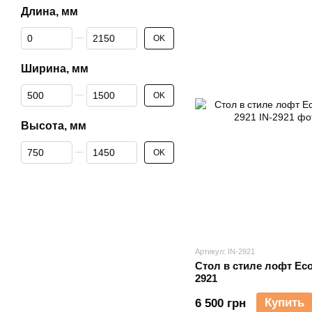
Длина, мм
От Длина, мм
До Длина, мм
OK
Ширина, мм
От Ширина, мм
До Ширина, мм
OK
Высота, мм
От Высота, мм
До Высота, мм
OK
Артикул: IN-2921
Стол в стиле лофт Eco
2921
Купить
6 500 грн