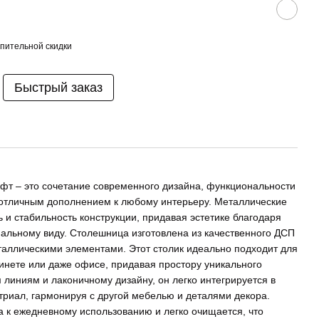
пительной скидки
Быстрый заказ
фт – это сочетание современного дизайна, функциональности
т отличным дополнением к любому интерьеру. Металлические
 и стабильность конструкции, придавая эстетике благодаря
альному виду. Столешница изготовлена из качественного ДСП
таллическими элементами. Этот столик идеально подходит для
бинете или даже офисе, придавая простору уникального
 линиям и лаконичному дизайну, он легко интегрируется в
триал, гармонируя с другой мебелью и деталями декора.
а к ежедневному использованию и легко очищается, что