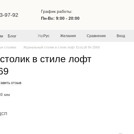
График работы:
3-97-92
Пн-Вс: 9:00 - 20:00
Желания
Сравнение
Вход
ии
Блог
Укр
Рус
ые столики
Журнальный столик в стиле лофт EcoLoft IN-2569
толик в стиле лофт
69
тавить отзыв
40 мм
ДСП