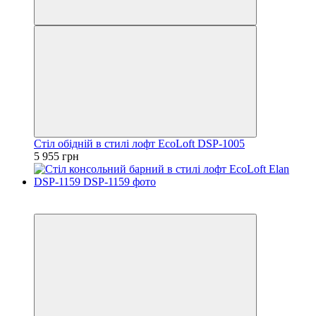
Стіл обідній в стилі лофт EcoLoft DSP-1005
5 955 грн
Хіт
Відео