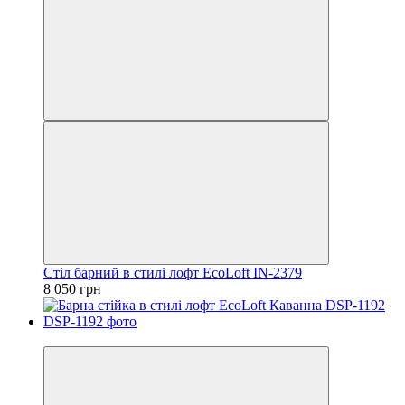
Cтіл барний в стилі лофт EcoLoft IN-2379
8 050 грн
Відео