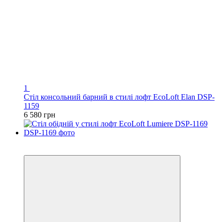
1
Cтіл консольний барний в стилі лофт EcoLoft Еlan DSP-
1159
6 580 грн
Новинка
Відео