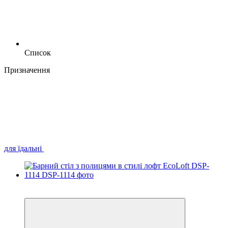
Список
Призначення
для їдальні
Хіт
Відео