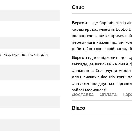
Опис
Вертон
— це барний стіл із чі
характер лофт-меблів EcoLoft.
впевненою завдяки прямолінійн
перемичці в нижній частині кон
робить його зовнішній вигляд 
я квартири
,
для кухні
,
для
Вертон
вдало підходить для су
закладу, де важлива не лише ф
стільниця забезпечує комфорт 
для швидких сніданків, кави, п
стіл легко поєднується з різн
зайвої масивності.
Доставка
Оплата
Гар
Відео