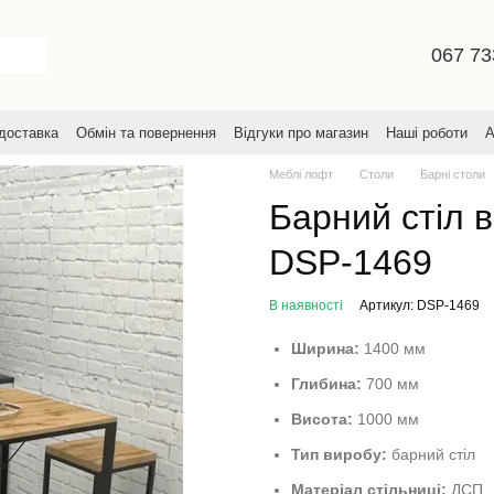
067 73
 доставка
Обмін та повернення
Відгуки про магазин
Наші роботи
А
увача
Меблі лофт
Столи
Барні столи
Барний стіл в
DSP-1469
В наявності
Артикул: DSP-1469
Ширина:
1400 мм
Глибина:
700 мм
Висота:
1000 мм
Тип виробу:
барний стіл
Матеріал стільниці:
ДСП