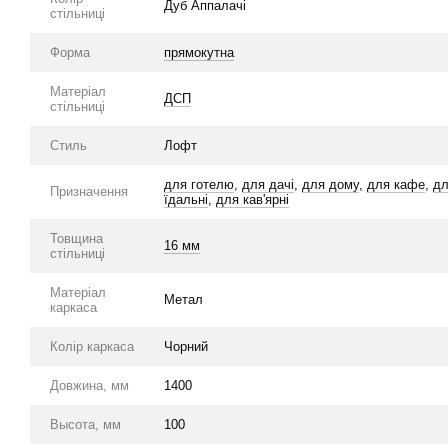
Дуб Аппалачі
стільниці
Форма
прямокутна
Матеріал
ДСП
стільниці
Стиль
Лофт
для готелю
,
для дачі
,
для дому
,
для кафе
,
дл
Призначення
їдальні
,
для кав'ярні
Товщина
16 мм
стільниці
Матеріал
Метал
каркаса
Колір каркаса
Чорний
Довжина, мм
1400
Высота, мм
100