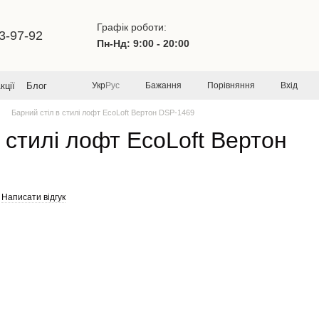
Графік роботи:
3-97-92
Пн-Нд: 9:00 - 20:00
Бажання
Порівняння
Вхід
кції
Блог
Укр
Рус
Барний стіл в стилі лофт EcoLoft Вертон DSP-1469
 стилі лофт EcoLoft Вертон
Написати відгук