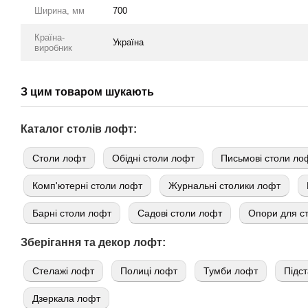
Ширина, мм
700
Країна-
Україна
виробник
З цим товаром шукають
Каталог столів лофт:
Cтоли лофт
Обідні столи лофт
Письмові столи ло
Комп'ютерні столи лофт
Журнальні столики лофт
Барні столи лофт
Садові столи лофт
Опори для ст
Зберігання та декор лофт:
Стелажі лофт
Полиці лофт
Тумби лофт
Підст
Дзеркала лофт