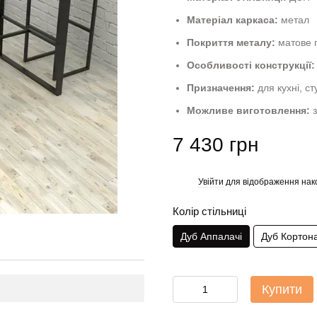
Матеріал каркаса:
метал
Покриття металу:
матове 
Особливості конструкції:
Призначення:
для кухні, ст
Можливе виготовлення:
з
7 430 грн
Увійти
для відображення нак
%
Колір стільниці
Дуб Аппалачі
Дуб Кортон
Купити