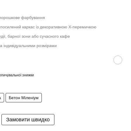
порошкове фарбування
посилений каркас із декоративною Х-перемичкою
удії, барної зони або сучасного кафе
а індивідуальними розмірами
опичувальної знижки
а
Бетон Міленіум
Замовити швидко