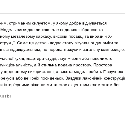
тким, стриманим силуетом, у якому добре відчувається
 Модель виглядає легкою, але водночас зібраною та
ому металевому каркасу, високій посадці та виразній Х-
струкції. Саме ця деталь додає столу візуальної динаміки та
більш індивідуальним, не перевантажуючи загальну композицію.
часної кухні, квартири-студії, лаунж-зони або невеликого
ункціональність, а й стильна подача простору. Простора
у щоденному використанні, а висота моделі робить її зручною
ерекусів або вечірніх посиденьок. Завдяки лаконічній конструкції
ими інтер’єрними рішеннями та стає акцентним елементом без
антія