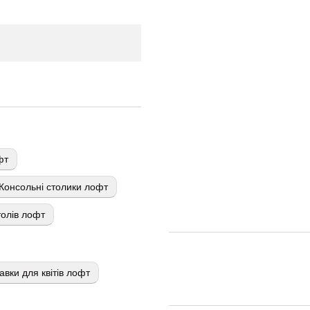
фт
Консольні столики лофт
олів лофт
авки для квітів лофт