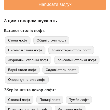
Написати відгук
З цим товаром шукають
Каталог столів лофт:
Cтоли лофт
Обідні столи лофт
Письмові столи лофт
Комп'ютерні столи лофт
Журнальні столики лофт
Консольні столики лофт
Барні столи лофт
Садові столи лофт
Опори для столів лофт
Зберігання та декор лофт:
Стелажі лофт
Полиці лофт
Тумби лофт
Підставки для квітів лофт
Дзеркала лофт