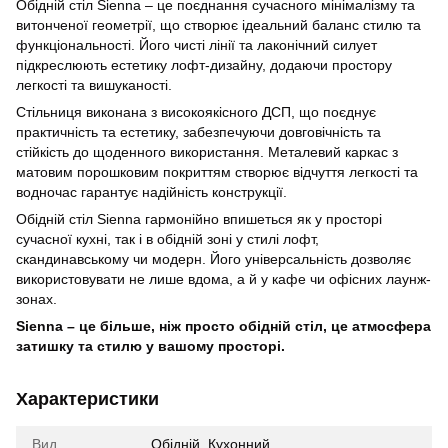
Обідній стіл Sienna – це поєднання сучасного мінімалізму та
витонченої геометрії, що створює ідеальний баланс стилю та
функціональності. Його чисті лінії та лаконічний силует
підкреслюють естетику лофт-дизайну, додаючи простору
легкості та вишуканості.
Стільниця виконана з високоякісного ДСП, що поєднує
практичність та естетику, забезпечуючи довговічність та
стійкість до щоденного використання. Металевий каркас з
матовим порошковим покриттям створює відчуття легкості та
водночас гарантує надійність конструкції.
Обідній стіл Sienna гармонійно впишеться як у просторі
сучасної кухні, так і в обідній зоні у стилі лофт,
скандинавському чи модерн. Його універсальність дозволяє
використовувати не лише вдома, а й у кафе чи офісних лаунж-
зонах.
Sienna – це більше, ніж просто обідній стіл, це атмосфера
затишку та стилю у вашому просторі.
Характеристики
Вид
Обідній, Кухонний