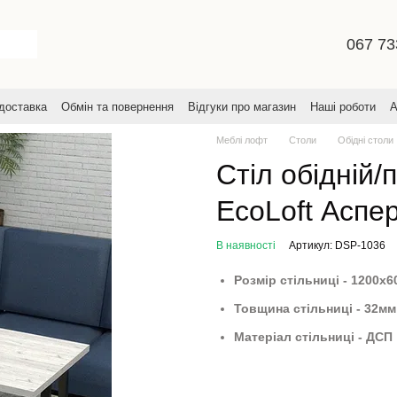
067 73
 доставка
Обмін та повернення
Відгуки про магазин
Наші роботи
А
увача
Меблі лофт
Столи
Обідні столи
Стіл обідній/
EcoLoft Аспе
В наявності
Артикул: DSP-1036
Розмір стільниці - 1200х
Товщина стільниці - 32мм
Матеріал стільниці - ДСП