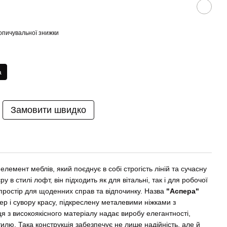
опичувальної знижки
а
Замовити швидко
лемент меблів, який поєднує в собі строгість ліній та сучасну
ру в стилі лофт, він підходить як для вітальні, так і для робочої
ростір для щоденних справ та відпочинку. Назва
"Аспера"
ер і сувору красу, підкреслену металевими ніжками з
я з високоякісного матеріалу надає виробу елегантності,
тилю. Така конструкція забезпечує не лише надійність, але й