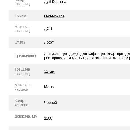
Дуб Кортона
стільниці
Форма
прямокутна
Матеріал
ДСП
стільниці
Стиль
Лофт
для дачі
,
для дому
,
для кафе
,
для квартири
,
дл
Призначення
ресторану
,
для їдальні
,
для альтанки
,
для кав'я
Товщина
32 мм
стільниці
Матеріал
Метал
каркаса
Колір
Чорний
каркаса
Довжина, мм
1200