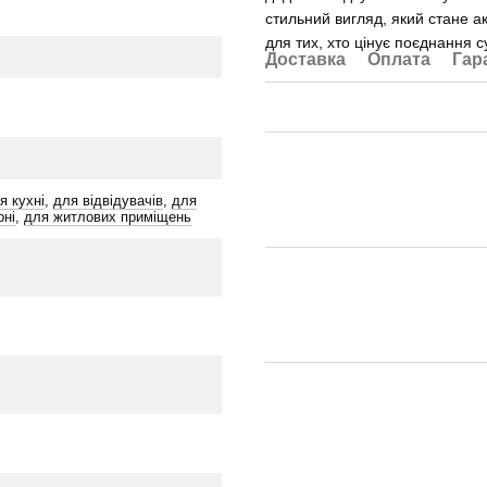
стильний вигляд, який стане 
для тих, хто цінує поєднання с
Доставка
Оплата
Гар
я кухні
,
для відвідувачів
,
для
рні
,
для житлових приміщень