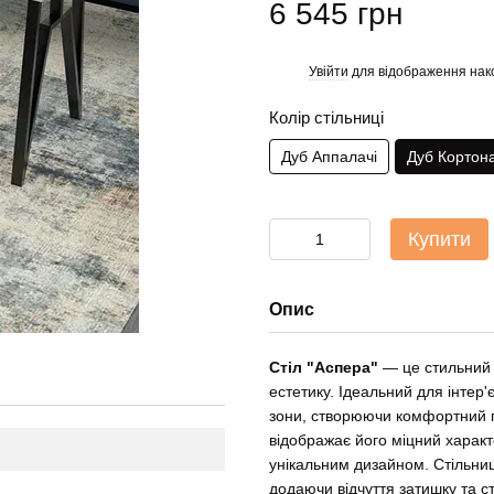
6 545 грн
Увійти
для відображення нак
%
Колір стільниці
Дуб Аппалачі
Дуб Кортон
Купити
Опис
Стіл "Аспера"
— це стильний е
естетику. Ідеальний для інтер'є
зони, створюючи комфортний п
відображає його міцний характ
унікальним дизайном. Стільниц
додаючи відчуття затишку та с