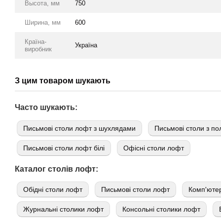
Высота, мм
750
Ширина, мм
600
Країна-
Україна
виробник
З цим товаром шукають
Часто шукають:
Письмові столи лофт з шухлядами
Письмові столи з п
Письмові столи лофт білі
Офісні столи лофт
Каталог столів лофт:
Обідні столи лофт
Письмові столи лофт
Комп'ютер
Журнальні столики лофт
Консольні столики лофт