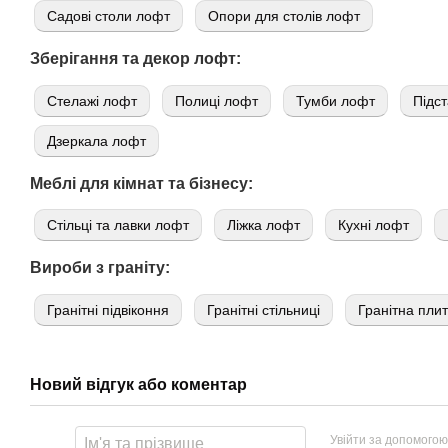
Садові столи лофт
Опори для столів лофт
Зберігання та декор лофт:
Стелажі лофт
Полиці лофт
Тумби лофт
Підст
Дзеркала лофт
Меблі для кімнат та бізнесу:
Стільці та лавки лофт
Ліжка лофт
Кухні лофт
Вироби з граніту:
Гранітні підвіконня
Гранітні стільниці
Гранітна пли
Новий відгук або коментар
Увійти за допомогою