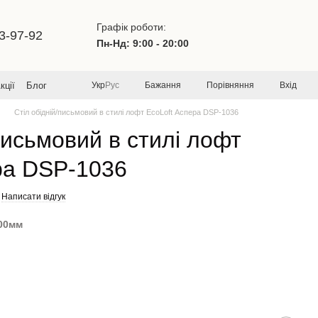
Графік роботи:
3-97-92
Пн-Нд: 9:00 - 20:00
Бажання
Порівняння
Вхід
кції
Блог
Укр
Рус
Стіл обідній/письмовий в стилі лофт EcoLoft Аспера DSP-1036
письмовий в стилі лофт
ра DSP-1036
Написати відгук
600мм