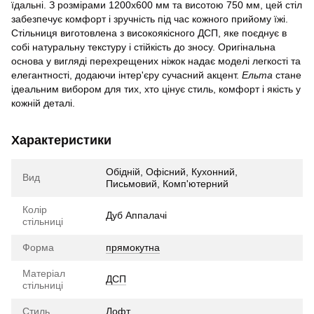
їдальні. З розмірами 1200х600 мм та висотою 750 мм, цей стіл
забезпечує комфорт і зручність під час кожного прийому їжі.
Стільниця виготовлена з високоякісного ДСП, яке поєднує в
собі натуральну текстуру і стійкість до зносу. Оригінальна
основа у вигляді перехрещених ніжок надає моделі легкості та
елегантності, додаючи інтер'єру сучасний акцент.
Ельта
стане
ідеальним вибором для тих, хто цінує стиль, комфорт і якість у
кожній деталі.
Характеристики
Обідній, Офісний, Кухонний,
Вид
Письмовий, Комп'ютерний
Колір
Дуб Аппалачі
стільниці
Форма
прямокутна
Матеріал
ДСП
стільниці
Стиль
Лофт