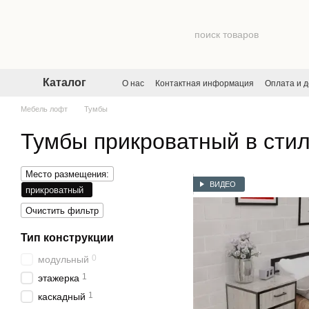
Перейти к основному контенту
Каталог
О нас
Контактная информация
Оплата и д
Договор публичной оферты
Пользователь
Мебель лофт
Тумбы
Тумбы прикроватный в сти
Место размещения:
ВИДЕО
прикроватный
Очистить фильтр
Тип конструкции
0
модульный
1
этажерка
1
каскадный