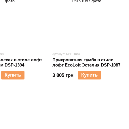
394
Артикул: DSP-1087
олесах в стиле лофт
Прикроватная тумба в стиле
тм DSP-1394
лофт EcoLoft Эстелия DSP-1087
Купить
Купить
3 805 грн