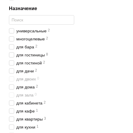
Назначение
2
универсальные
2
многоцелевые
2
для бара
8
для гостиницы
2
для гостиной
2
для дачи
0
для двоих
2
для дома
0
для зала
2
для кабинета
1
для кафе
3
для квартиры
1
для кухни