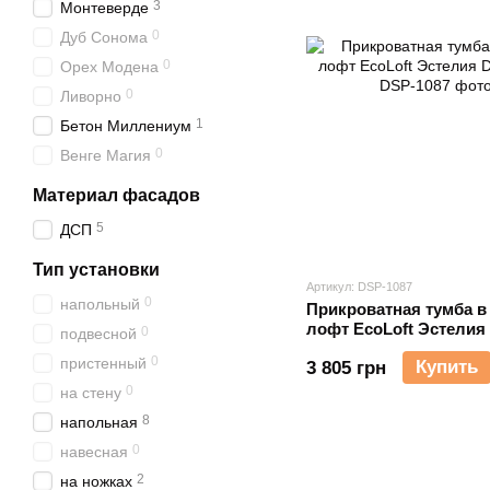
3
Монтеверде
0
Дуб Сонома
0
Орех Модена
0
Ливорно
1
Бетон Миллениум
0
Венге Магия
Материал фасадов
5
ДСП
Тип установки
Артикул: DSP-1087
0
напольный
Прикроватная тумба в
лофт EcoLoft Эстелия
0
подвесной
0
пристенный
Купить
3 805 грн
0
на стену
8
напольная
0
навесная
2
на ножках