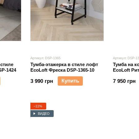
Артикул: DSP-1365
Артикул: DSP-1
 стиле
Тумба-этажерка в стиле лофт
Тумба на к
SP-1424
EcoLoft Фреска DSP-1365-10
EcoLoft Ри
Купить
3 990 грн
7 950 грн
−11%
ВИДЕО