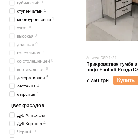
0
кубический
1
ступенчатый
1
многоуровневый
0
узкая
0
высокая
0
длинная
0
консольная
Артикул: DSP-1424
0
со столешницей
Прикроватная тумба в
0
вертикальная
лофт EcoLoft Ронда D
5
декоративная
Купить
7 750 грн
1
лестница
1
открытая
Цвет фасадов
6
Дуб Аппалачи
4
Дуб Кортона
0
Черный