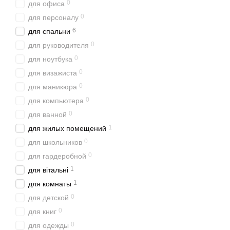
0
для офиса
0
для персоналу
6
для спальни
0
для руководителя
0
для ноутбука
0
для визажиста
0
для маникюра
0
для компьютера
0
для ванной
1
для жилых помещений
0
для школьников
0
для гардеробной
1
для вітальні
1
для комнаты
0
для детской
0
для книг
0
для одежды