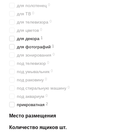
0
для полотенец
0
для ТВ
0
для телевизора
0
для цветов
1
для декора
1
для фотографий
0
для зонирования
0
под телевизор
0
под умывальник
0
под раковину
0
под стиральную машину
0
под аквариум
2
прикроватная
Место размещения
Количество ящиков шт.