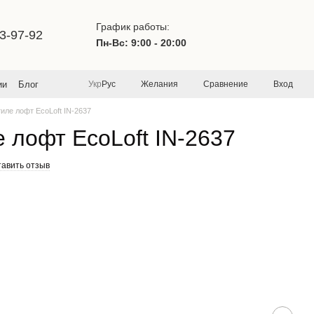
График работы:
3-97-92
Пн-Вс: 9:00 - 20:00
Желания
Сравнение
Вход
ии
Блог
Укр
Рус
тиле лофт EcoLoft IN-2637
е лофт EcoLoft IN-2637
тавить отзыв