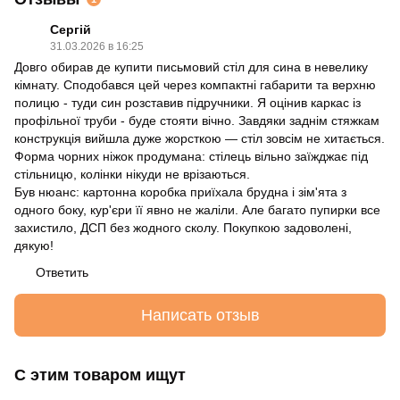
Сергій
31.03.2026 в 16:25
Довго обирав де купити письмовий стіл для сина в невелику
кімнату. Сподобався цей через компактні габарити та верхню
полицю - туди син розставив підручники. Я оцінив каркас із
профільної труби - буде стояти вічно. Завдяки заднім стяжкам
конструкція вийшла дуже жорсткою — стіл зовсім не хитається.
Форма чорних ніжок продумана: стілець вільно заїжджає під
стільницю, колінки нікуди не врізаються.
Був нюанс: картонна коробка приїхала брудна і зім'ята з
одного боку, кур'єри її явно не жаліли. Але багато пупирки все
захистило, ДСП без жодного сколу. Покупкою задоволені,
дякую!
Ответить
Написать отзыв
С этим товаром ищут