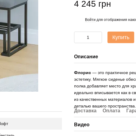
4 245 грн
Войти
для отображения нако
%
Купить
Описание
Флорис
— это практичное ре
эстетику. Мягкое сиденье обе
полка добавляет место для хр
идеально вписывается как в с
из качественных материалов и
деталью вашего пространства.
Доставка
Оплата
Гар
Лофт
Видео
Текстиль