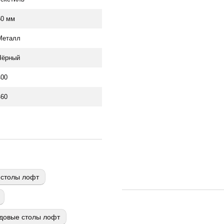
60 мм
Металл
Чёрный
400
460
столы лофт
довые столы лофт