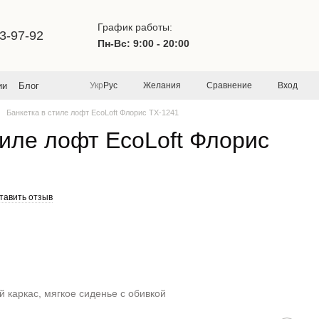
График работы:
3-97-92
Пн-Вс: 9:00 - 20:00
Желания
Сравнение
Вход
ии
Блог
Укр
Рус
Банкетка в стиле лофт EcoLoft Флорис TX-1241
тиле лофт EcoLoft Флорис
тавить отзыв
 каркас, мягкое сиденье с обивкой