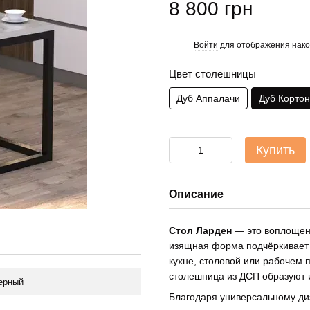
8 800 грн
Войти
для отображения нако
%
Цвет столешницы
Дуб Аппалачи
Дуб Корто
Купить
Описание
Стол Ларден
— это воплощени
изящная форма подчёркивает 
кухне, столовой или рабочем 
столешница из ДСП образуют 
ерный
Благодаря универсальному ди