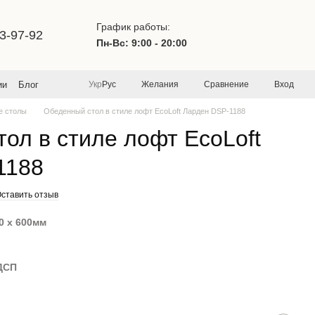
График работы:
3-97-92
Пн-Вс: 9:00 - 20:00
Желания
Сравнение
Вход
ии
Блог
Укр
Рус
е столы
Обеденный стол в стиле лофт EcoLoft Ларден DSP-1188
ол в стиле лофт EcoLoft
1188
ставить отзыв
0 х 600мм
ДСП