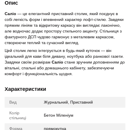
Опис
Саліо
— це елегантний приставний столик, який поєднує в
собі легкість форм і впевнений характер лофт-стилю. Завдяки
прямим лініям та відкритому каркасу він виглядає лаконічно,
але водночас додає простору стильного акценту. Стільниця з
фактурного ДСП чудово гармонує з металевим каркасом,
створюючи теплий та сучасний вигляд.
Цей столик легко інтегрується в будь-який куточок — він
ідеальний для кави біля дивану, ноутбука або ранкової газети.
Завдяки своїм розмірам
Саліо
стане зручним доповненням до
вітальні, спальні або домашнього кабінету, забезпечуючи
комфорт і функціональність щодня.
Характеристики
Вид
Журнальний, Приставний
Колір
Бетон Міленіум
стільниці
Форма
прямокутна