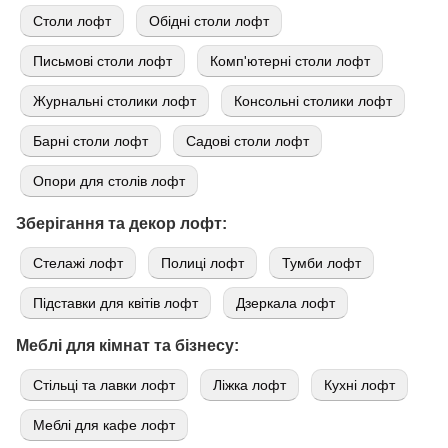
Cтоли лофт
Обідні столи лофт
Письмові столи лофт
Комп'ютерні столи лофт
Журнальні столики лофт
Консольні столики лофт
Барні столи лофт
Садові столи лофт
Опори для столів лофт
Зберігання та декор лофт:
Стелажі лофт
Полиці лофт
Тумби лофт
Підставки для квітів лофт
Дзеркала лофт
Меблі для кімнат та бізнесу:
Стільці та лавки лофт
Ліжка лофт
Кухні лофт
Меблі для кафе лофт