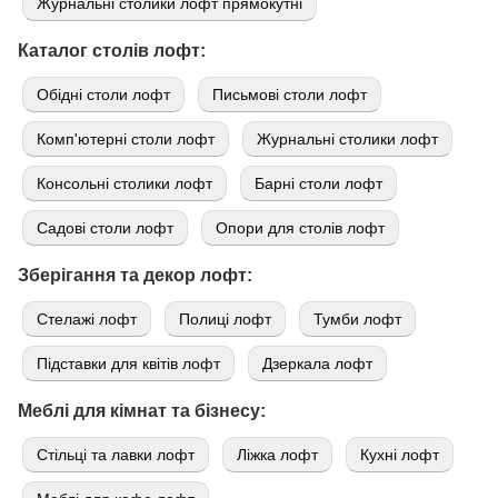
Журнальні столики лофт прямокутні
Каталог столів лофт:
Обідні столи лофт
Письмові столи лофт
Комп'ютерні столи лофт
Журнальні столики лофт
Консольні столики лофт
Барні столи лофт
Садові столи лофт
Опори для столів лофт
Зберігання та декор лофт:
Стелажі лофт
Полиці лофт
Тумби лофт
Підставки для квітів лофт
Дзеркала лофт
Меблі для кімнат та бізнесу:
Стільці та лавки лофт
Ліжка лофт
Кухні лофт