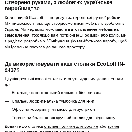
Створено руками, з любов'ю: українське
виробництво
Кожен виріб EcoLoft — це результат кропіткої ручної роботи.
Ми пишаємося тим, що створюємо якісні меблі, які зроблені в
Україні. Ми надаємо можливість
виготовлення меблів на
замовлення,
тож якщо вам потрібні інші розміри або колір, ми
з радістю розробимо 3D-візуалізацію майбутнього виробу, щоб
він ідеально пасував до вашого простору.
Де використовувати наші столики EcoLoft IN-
2437?
Ці універсальні кавові столики стануть чудовим доповненням
для:
Вітальні, як центральний елемент біля дивана
Спальні, як оригінальна тумбочка для книг
Офісу чи коворкінгу, як місце для зустрічей
Тераси чи балкона, як зручний столик для відпочинку
Додайте до столика
стильні полички для рослин
або
зручні
пуфи
, щоб створити завершену композицію.