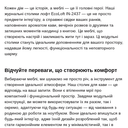
Кожен дім — це історія, а меблі — це її головні герої. Наші
журнальні столики лофт EcoLoft IN-2437 — це не просто
предмети інтер'єру, а справжні свідки ваших ранків,
наповнених ароматом кави, вечірніх розмов із друзями та
затишних моментів наодинці з книгою. Це меблі, що
створюють настрій і закликають жити тут і зараз. Ці модульні
столики стануть ідеальним доповненням для вашого простору,
надавши йому легкості, функціональності та неповторного
шарму.
Відчуйте переваги, що створюють комфорт
Вибираючи меблі, ми шукаємо не просто річ, а інструмент для
створення ідеальної атмосфери. Наш столик для кави — це
відповідь на ваші запити. Вони є втіленням мрії про
компактний і функціональний простір. Завдяки модульній
конструкції, ви можете використовувати їх як разом, так і
окремо, адаптуючи під будь-яку ситуацію — від чаювання з
родиною до роботи за ноутбуком. Вони ідеально впишуться в
будь-який інтер'єр, адже їхній дизайн розроблений так, щоб
стати гармонійним елементом як у мінімалістичній, так і в