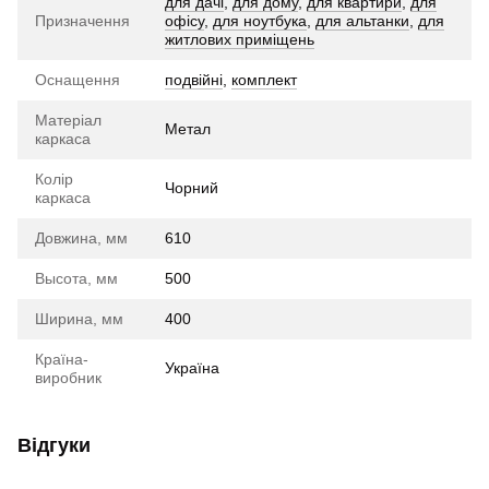
для дачі
,
для дому
,
для квартири
,
для
Призначення
офісу
,
для ноутбука
,
для альтанки
,
для
житлових приміщень
Оснащення
подвійні
,
комплект
Матеріал
Метал
каркаса
Колір
Чорний
каркаса
Довжина, мм
610
Высота, мм
500
Ширина, мм
400
Країна-
Україна
виробник
Відгуки