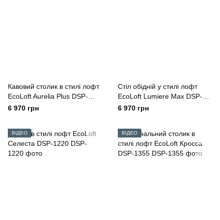
Кавовий столик в стилі лофт
Стіл обідній у стилі лофт
EcoLoft Aurelia Plus DSP-
EcoLoft Lumiere Max DSP-
1160
1170
6 970 грн
6 970 грн
ВІДЕО
ВІДЕО