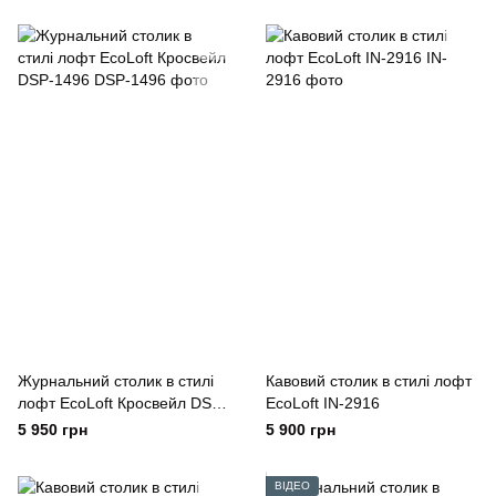
Журнальний столик в стилі
Кавовий столик в стилі лофт
лофт EcoLoft Кросвейл DSP-
EcoLoft IN-2916
1496
5 950 грн
5 900 грн
ВІДЕО