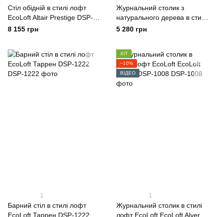
Стіл обідній в стилі лофт
Журнальний столик з
EcoLoft Altair Prestige DSP-
натурального дерева в стилі
1007
лофт EcoLoft Естела WO-
8 155 грн
5 280 грн
1046
ХІТ
−10%
ВІДЕО
1
1
Барний стіл в стилі лофт
Журнальний столик в стилі
EcoLoft Таррен DSP-1222
лофт EcoLoft EcoLoft Alvero