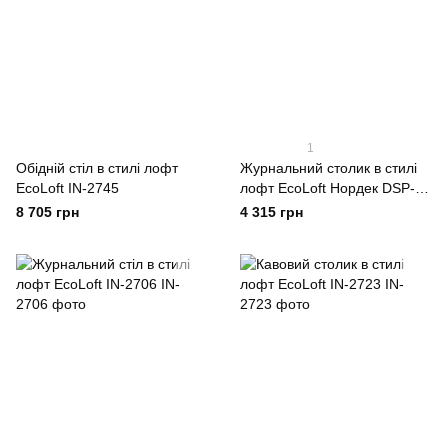
1
Обідній стіл в стилі лофт
Журнальний столик в стилі
EcoLoft IN-2745
лофт EcoLoft Нордек DSP-
1448
8 705 грн
4 315 грн