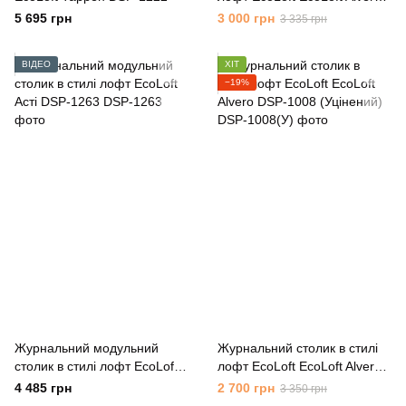
DSP-1008
5 695 грн
3 000 грн
3 335 грн
ВІДЕО
ХІТ
−19%
Журнальний модульний
Журнальний столик в стилі
столик в стилі лофт EcoLoft
лофт EcoLoft EcoLoft Alvero
Асті DSP-1263
DSP-1008 (Уцінений)
4 485 грн
2 700 грн
3 350 грн