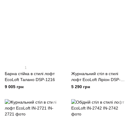
1
Барна стійка в стилі лофт
Журнальний стіл в стилі
EcoLoft Талано DSP-1216
лофт EcoLoft Ліріон DSP-
1366
9 005 грн
5 290 грн