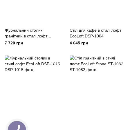
Журнальний столик
Стіл для кафе в стилі лофт
гранітний в стилі лофт
EcoLoft DSP-1004
EcoLoft Stone ST-1012
7 720 грн
4 645 грн