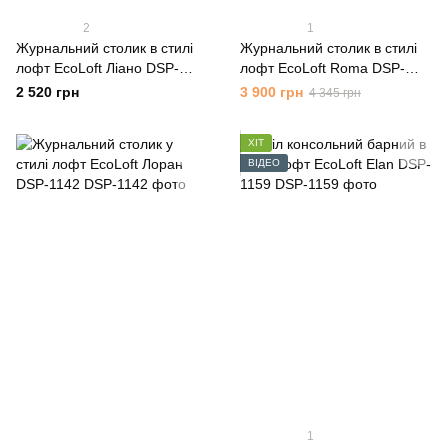
2
1
Журнальний столик в стилі
Журнальний столик в стилі
лофт EcoLoft Ліано DSP-
лофт EcoLoft Roma DSP-
1256
1077
2 520 грн
3 900 грн
4 345 грн
ХІТ
ВІДЕО
1