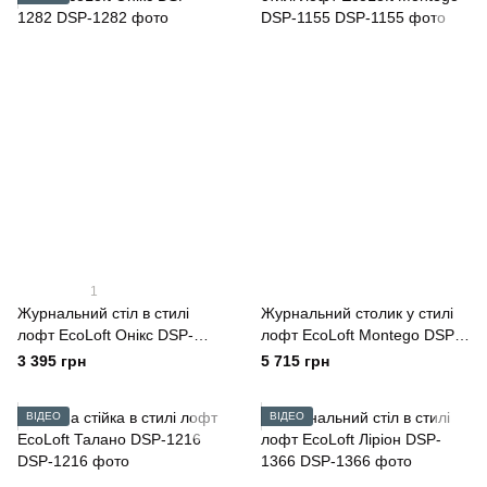
1
Журнальний стіл в стилі
Журнальний столик у стилі
лофт EcoLoft Онікс DSP-
лофт EcoLoft Montego DSP-
1282
1155
3 395 грн
5 715 грн
ВІДЕО
ВІДЕО