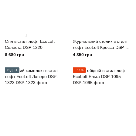
1
Стіл в стилі лофт EcoLoft
Журнальний столик в стилі
Селеста DSP-1220
лофт EcoLoft Кросса DSP-
1355
6 680 грн
4 350 грн
ВІДЕО
−11%