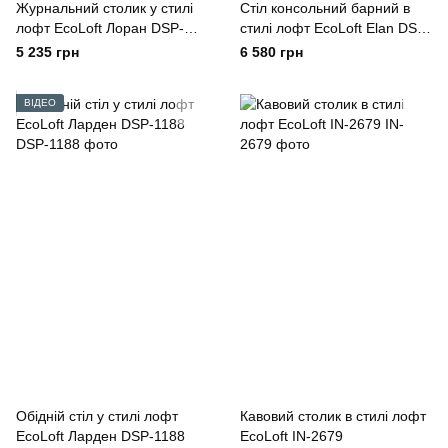
Журнальний столик у стилі
Cтіл консольний барний в
лофт EcoLoft Лоран DSP-
стилі лофт EcoLoft Еlan DSP-
1142
1159
5 235 грн
6 580 грн
ВІДЕО
Обідній стіл у стилі лофт
Кавовий столик в стилі лофт
EcoLoft Ларден DSP-1188
EcoLoft IN-2679