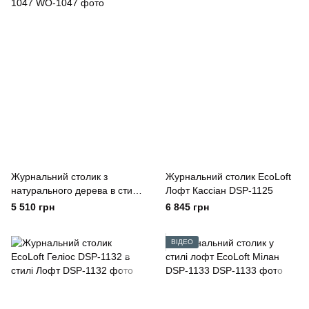
Журнальний столик з
Журнальний столик EcoLoft
натурального дерева в стилі
Лофт Кассіан DSP-1125
лофт EcoLoft Верона WO-
5 510 грн
6 845 грн
1047
ВІДЕО