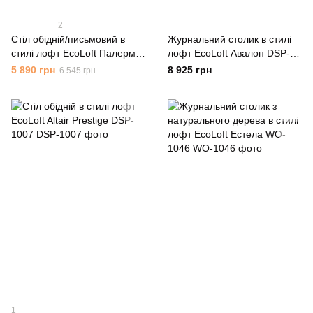
2
Стіл обідній/письмовий в
Журнальний столик в стилі
стилі лофт EcoLoft Палермо
лофт EcoLoft Авалон DSP-
DSP-1094
1044
5 890 грн
8 925 грн
6 545 грн
1