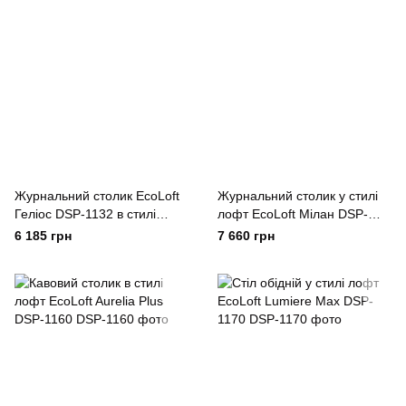
Журнальний столик EcoLoft
Журнальний столик у стилі
Геліос DSP-1132 в стилі
лофт EcoLoft Мілан DSP-
Лофт
1133
6 185 грн
7 660 грн