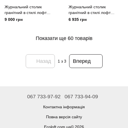
Журнальний столик
Журнальний столик
гранітний в стилі лофт
гранітний в стилі лофт
EcoLoft Stone ST-1079
EcoLoft Кордалія ST-1072
9 000 грн
6 935 грн
Показати ще 60 товарів
Назад
Вперед
1
з 3
067 733-97-92
067 733-94-09
Контактна інформація
Повна версія сайту
Ecoloft.com.ua© 2026