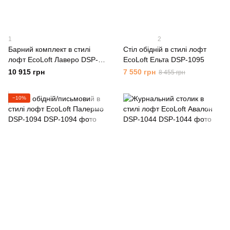
1
2
Барний комплект в стилі
Стіл обідній в стилі лофт
лофт EcoLoft Лаверо DSP-
EcoLoft Ельта DSP-1095
1323
10 915 грн
7 550 грн
8 455 грн
−10%