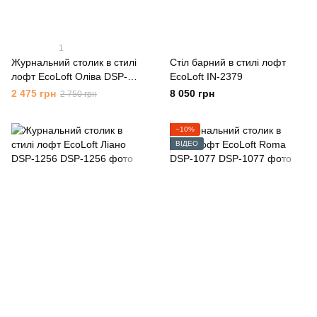
1
Журнальний столик в стилі
Cтіл барний в стилі лофт
лофт EcoLoft Оліва DSP-
EcoLoft IN-2379
1259
2 475 грн
8 050 грн
2 750 грн
−10%
ВІДЕО