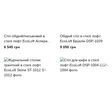
Стіл обідній/письмовий в
Обідній стіл в стилі лофт
стилі лофт EcoLoft Аспера
EcoLoft Бруклін DSP-1029
DSP-1036
6 545 грн
9 050 грн