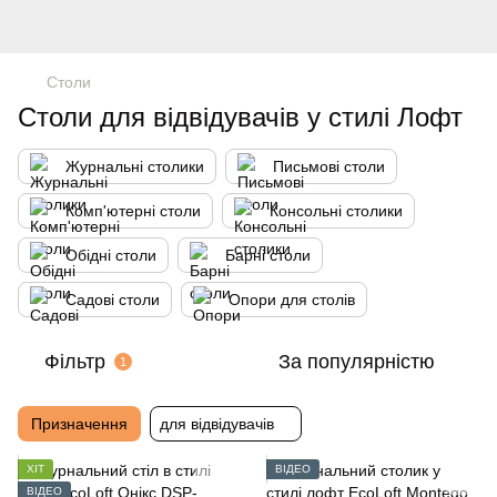
Столи
Столи для відвідувачів у стилі Лофт
Журнальні столики
Письмові столи
Комп'ютерні столи
Консольні столики
Обідні столи
Барні столи
Садові столи
Опори для столів
Фільтр
За популярністю
1
Призначення
для відвідувачів
ХІТ
ВІДЕО
ВІДЕО