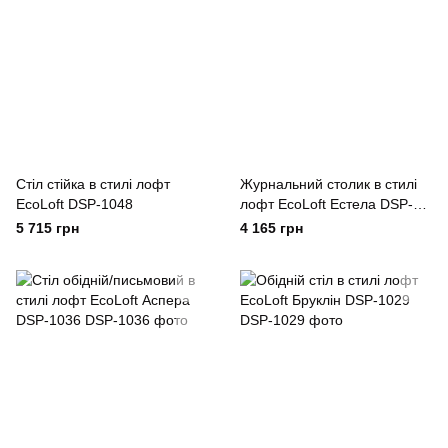
Стіл стійка в стилі лофт
Журнальний столик в стилі
EcoLoft DSP-1048
лофт EcoLoft Естела DSP-
1046
5 715 грн
4 165 грн