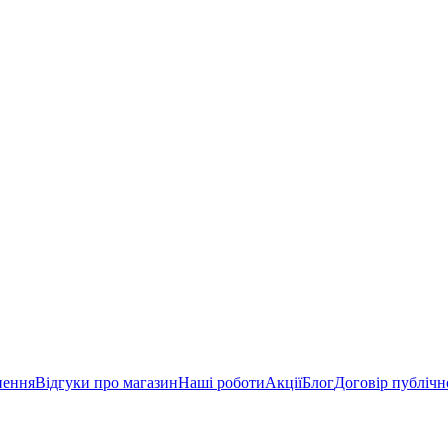
нення
Відгуки про магазин
Наші роботи
Акції
Блог
Договір публічн