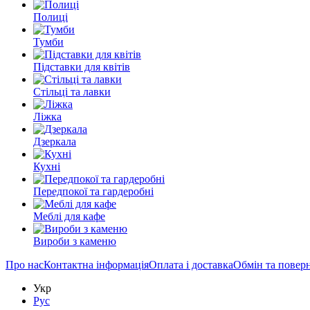
Полиці
Тумби
Підставки для квітів
Стільці та лавки
Ліжка
Дзеркала
Кухні
Передпокої та гардеробні
Меблі для кафе
Вироби з каменю
Про нас
Контактна інформація
Оплата і доставка
Обмін та повер
Укр
Рус