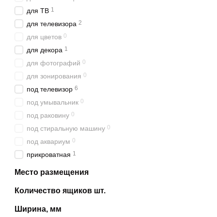
1
для ТВ
2
для телевизора
0
для цветов
1
для декора
0
для фотографий
0
для зонирования
6
под телевизор
0
под умывальник
0
под раковину
0
под стиральную машину
0
под аквариум
1
прикроватная
Место размещения
Количество ящиков шт.
Ширина, мм