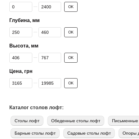
От Ширина, мм
До Ширина, мм
OK
Глубина, мм
От Глубина, мм
До Глубина, мм
OK
Высота, мм
От Высота, мм
До Высота, мм
OK
Цена, грн
От Цена, грн
До Цена, грн
OK
Каталог столов лофт:
Cтолы лофт
Обеденные столы лофт
Письменные 
Барные столы лофт
Садовые столы лофт
Опоры д