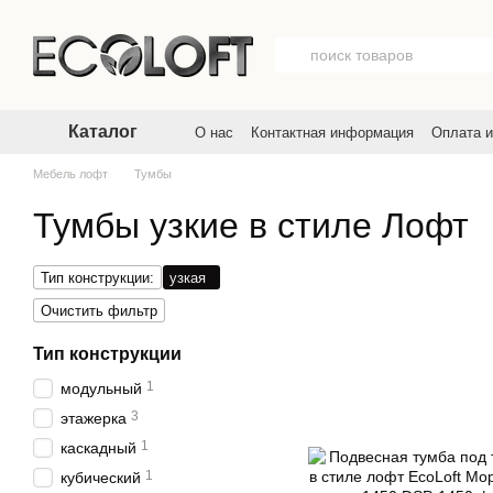
Перейти к основному контенту
Каталог
О нас
Контактная информация
Оплата и
Договор публичной оферты
Пользовате
Мебель лофт
Тумбы
Тумбы узкие в стиле Лофт
Тип конструкции:
узкая
Очистить фильтр
Тип конструкции
1
модульный
3
этажерка
1
каскадный
1
кубический