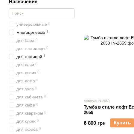
Назначение
0
универсальные
1
многоцелевые
0
для бара
0
для гостиницы
1
для гостиной
0
для дачи
0
для двоих
0
для дома
0
для зала
0
для кабинета
Артикул: IN-2659
0
для кафе
Тумба в стиле лофт Eco
2659
0
для квартиры
0
для кухни
Купить
6 890 грн
0
для офиса