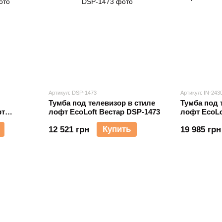
Артикул: DSP-1473
Артикул: IN-243
Тумба под телевизор в стиле
Тумба под 
фт
лофт EcoLoft Вестар DSP-1473
лофт EcoLo
1450
Купить
12 521 грн
19 985 грн