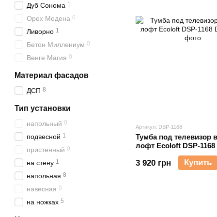
1
Дуб Сонома
0
Орех Модена
1
Ливорно
0
Бетон Миллениум
0
Венге Магия
Материал фасадов
8
ДСП
Тип установки
0
напольный
Артикул: DSP-1168
1
подвесной
Тумба под телевизор в
лофт Ecoloft DSP-1168
0
пристенный
Купить
1
3 920 грн
на стену
8
напольная
0
навесная
5
на ножках