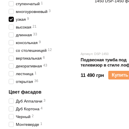
1
ступенчатый
3
многоуровневый
9
узкая
21
высокая
33
длинная
9
консольная
12
со столешницей
Артикул: DSP-1450
6
вертикальная
Подвесная тумба под
телевизор в стиле ло
43
декоративная
EcoLoft Моретто DSP-
1
лестница
Купить
11 490 грн
36
открытая
Цвет фасадов
3
Дуб Аппалачи
4
Дуб Кортона
2
Черный
1
Монтеверде