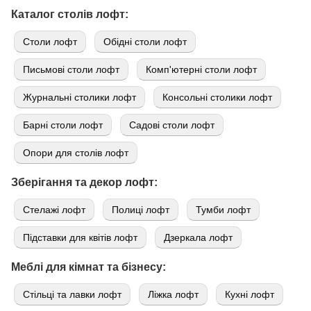
Каталог столів лофт:
Cтоли лофт
Обідні столи лофт
Письмові столи лофт
Комп'ютерні столи лофт
Журнальні столики лофт
Консольні столики лофт
Барні столи лофт
Садові столи лофт
Опори для столів лофт
Зберігання та декор лофт:
Стелажі лофт
Полиці лофт
Тумби лофт
Підставки для квітів лофт
Дзеркала лофт
Меблі для кімнат та бізнесу:
Стільці та лавки лофт
Ліжка лофт
Кухні лофт