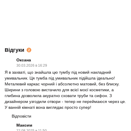
Відгуки
2
Оксана
30.03.2026 в 16:29
Я в захваті, що знайшла цю тумбу під новий накладний
умивальник. Ця тумба під умивальник підійшла ідеально!
Металевий каркас чорний і абсолютно матовий, без блиску.
Ширини з головою вистачило для всієї моєї косметики, а
глибина дозволила акуратно сховати труби та сифон. З
дизайнером узгодили отвори - тепер не переймаюся через це.
У ванній кімнаті вона виглядає просто супер!
Відповісти
Максим
22.08.2025 в 11:50