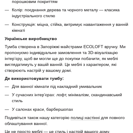
порошковим покриттям
Колір: поєднання дерева та чорного металу — класика
індустріального стилю
Конструкція: міцна, стійка, витримує навантаження у ванній
кімнаті
Українське виробництво
Тумба створена в Запоріжжі майстрами ECOLOFT вручну. Ми
пропонуємо індивідуальне замовлення та 3D-візуалізацію
інтер’єру, щоб ви могли ще до покупки побачити, як меблі
виглядатимуть у вашій ванній. Це меблі з характером, які
створюють настрій у вашому домі.
Де використовувати тумбу:
Для ванної кімнати під накладний умивальник
У сучасних інтер’єрах: лофт, мінімалізм, скандинавський
стиль
У салонах краси, барбершопах
Подивіться також нашу категорію
полиці настінні
для повного
облаштування ванної.
Це не просто меблі — це стиль і настрій вашого дому.