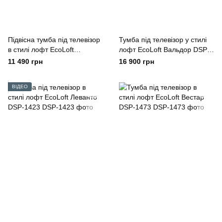
Підвісна тумба під телевізор
Тумба під телевізор у стилі
в стилі лофт EcoLoft
лофт EcoLoft Вальдор DSP-
Моретто DSP-1450
1512
11 490 грн
16 900 грн
ВІДЕО