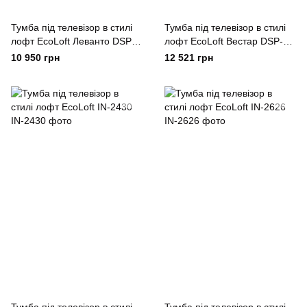
Тумба під телевізор в стилі
Тумба під телевізор в стилі
лофт EcoLoft Леванто DSP-
лофт EcoLoft Вестар DSP-
1423
1473
10 950 грн
12 521 грн