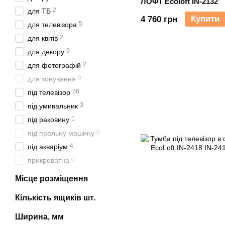
ЛОФТ Ecoloft IN-2132
2
для ТБ
Купити
4 760 грн
5
для телевізора
2
для квітів
9
для декору
2
для фотографій
0
для зонування
26
під телевізор
3
під умивальник
1
під раковину
0
під пральну машину
4
під акваріум
0
прикроватна
Місце розміщення
Кількість ящиків шт.
Ширина, мм