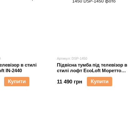
0
Артикул: DSP-1450
елевізор в стилі
Підвісна тумба під телевізор в
ft IN-2440
стилі лофт EcoLoft Моретто
DSP-1450
Купити
Купити
11 490 грн