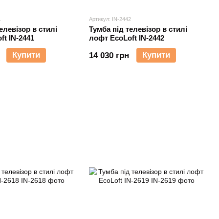
1
Артикул: IN-2442
елевізор в стилі
Тумба під телевізор в стилі
ft IN-2441
лофт EcoLoft IN-2442
Купити
Купити
14 030 грн