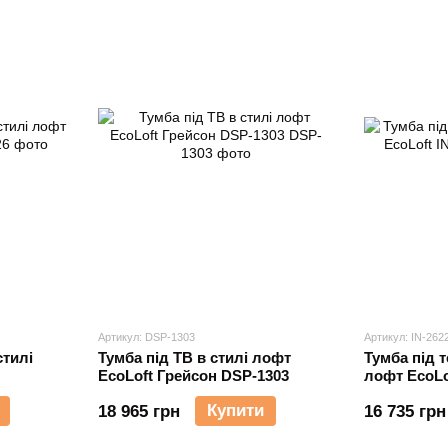
Артикул: DSP-1303
Артикул: IN-262
стилі
Тумба під ТВ в стилі лофт
Тумба під т
EcoLoft Грейсон DSP-1303
лофт EcoLo
Купити
18 965 грн
16 735 грн