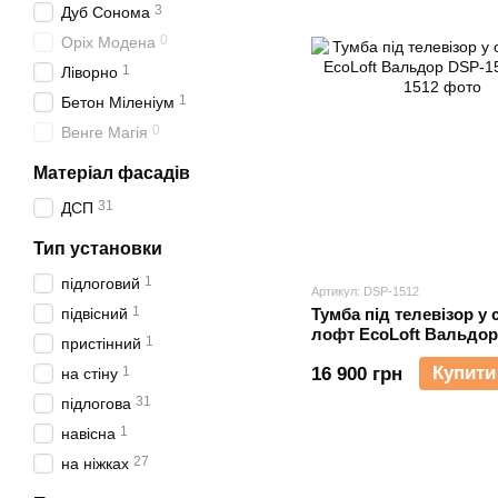
3
Дуб Сонома
0
Оріх Модена
1
Ліворно
1
Бетон Міленіум
0
Венге Магія
Матеріал фасадів
31
ДСП
Тип установки
1
підлоговий
Артикул: DSP-1512
1
підвісний
Тумба під телевізор у 
лофт EcoLoft Вальдор
1
пристінний
1512
Купити
1
16 900 грн
на стіну
31
підлогова
1
навісна
27
на ніжках