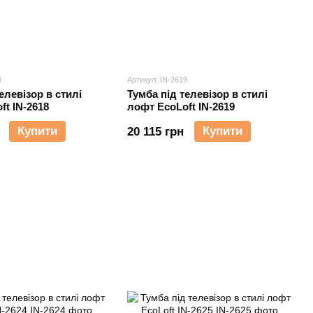
8
Артикул: IN-2619
елевізор в стилі
Тумба під телевізор в стилі
ft IN-2618
лофт EcoLoft IN-2619
Купити
Купити
20 115 грн