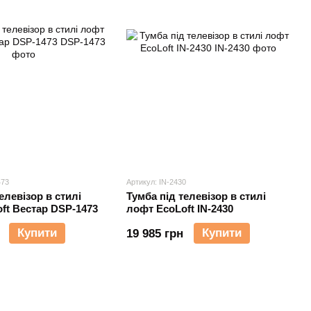
473
Артикул: IN-2430
елевізор в стилі
Тумба під телевізор в стилі
ft Вестар DSP-1473
лофт EcoLoft IN-2430
Купити
Купити
19 985 грн