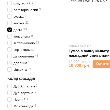
1
східчастий
3
багаторівневий
9
вузька
21
висока
33
довга
9
консольна
12
зі стільницею
Артикул: DSP-1175
6
вертикальна
Тумба в ванну кімнату 
накладний умивальник
43
декоративна
лофт EcoLoft DSP-117
12 000 грн
1
драбина
Купити
10 800 грн
36
відкрита
Колір фасадів
7
Дуб Аппалачі
7
Дуб Кортона
1
Чорний
5
Монтеверде