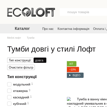
Перейти до основного контенту
Каталог
Про нас
Контактна інформація
Оплата і
Договір публічної оферти
Угода корист
Меблі лофт
Тумби
Тумби довгі у стилі Лофт
Тип конструкції:
довга
ХІТ
Очистити фільтр
−10%
ВІДЕО
Тип конструкції
1
модульний
3
етажерка
1
каскадний
1
кубічний