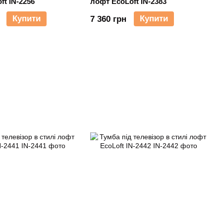
ft IN-2256
лофт EcoLoft IN-2383
Купити
Купити
7 360 грн