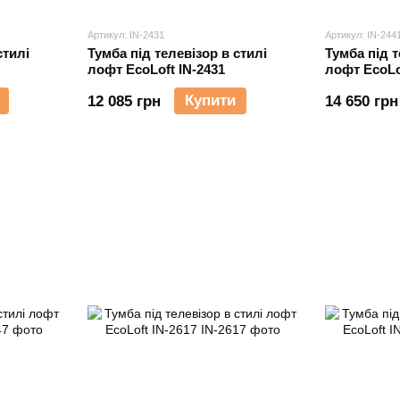
Артикул: IN-2431
Артикул: IN-244
стилі
Тумба під телевізор в стилі
Тумба під т
лофт EcoLoft IN-2431
лофт EcoLo
Купити
12 085 грн
14 650 грн