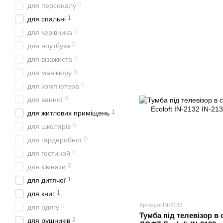
0
для персоналу
1
для спальні
0
для керівника
0
для ноутбука
0
для візажиста
0
для манікюру
0
для комп'ютера
0
для ванної
1
для житлових приміщень
0
для школярів
0
для гардеробної
0
для гостиной
0
для кімнати
1
для дитячої
1
для книг
Артикул: IN-2132
0
для одягу
Тумба під телевізор в 
2
для рушників