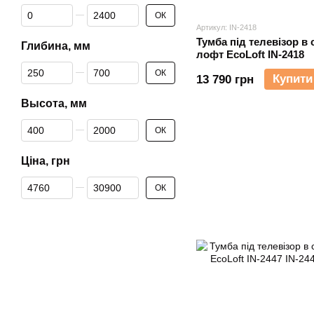
Від Ширина, мм
До Ширина, мм
ОК
Артикул: IN-2418
Тумба під телевізор в 
Глибина, мм
лофт EcoLoft IN-2418
Від Глибина, мм
До Глибина, мм
ОК
Купити
13 790 грн
Высота, мм
Від Высота, мм
До Высота, мм
ОК
Ціна, грн
Від Ціна, грн
До Ціна, грн
ОК