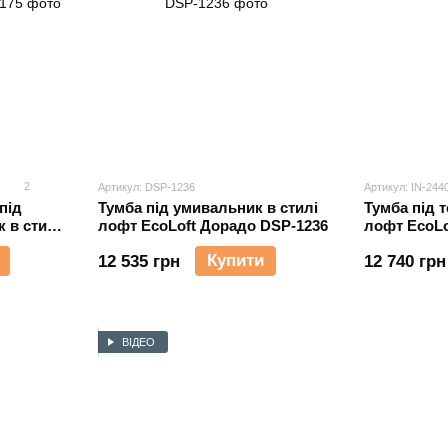
2
Артикул: DSP-1236
Артикул: IN-244
під
Тумба під умивальник в стилі
Тумба під т
 в стилі
лофт EcoLoft Дорадо DSP-1236
лофт EcoLo
5
Купити
12 535 грн
12 740 грн
ВІДЕО