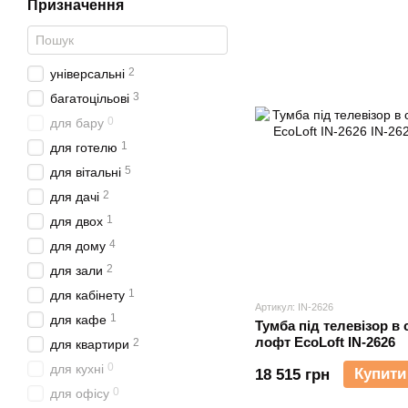
Призначення
2
універсальні
3
багатоцільові
0
для бару
1
для готелю
5
для вітальні
2
для дачі
1
для двох
4
для дому
2
для зали
1
для кабінету
Артикул: IN-2626
1
для кафе
Тумба під телевізор в 
лофт EcoLoft IN-2626
2
для квартири
0
для кухні
Купити
18 515 грн
0
для офісу