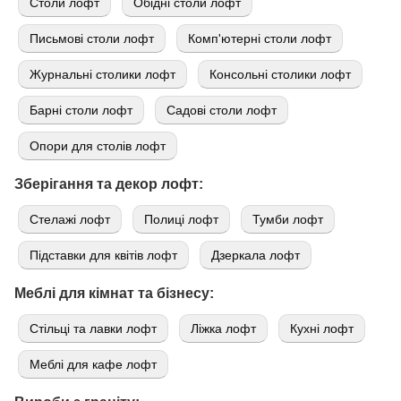
Cтоли лофт
Обідні столи лофт
Письмові столи лофт
Комп'ютерні столи лофт
Журнальні столики лофт
Консольні столики лофт
Барні столи лофт
Садові столи лофт
Опори для столів лофт
Зберігання та декор лофт:
Стелажі лофт
Полиці лофт
Тумби лофт
Підставки для квітів лофт
Дзеркала лофт
Меблі для кімнат та бізнесу:
Стільці та лавки лофт
Ліжка лофт
Кухні лофт
Меблі для кафе лофт