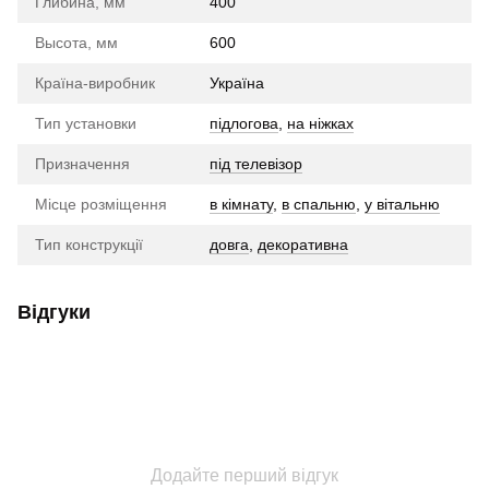
Глибина, мм
400
Высота, мм
600
Країна-виробник
Україна
Тип установки
підлогова
,
на ніжках
Призначення
під телевізор
Місце розміщення
в кімнату
,
в спальню
,
у вітальню
Тип конструкції
довга
,
декоративна
Відгуки
Додайте перший відгук