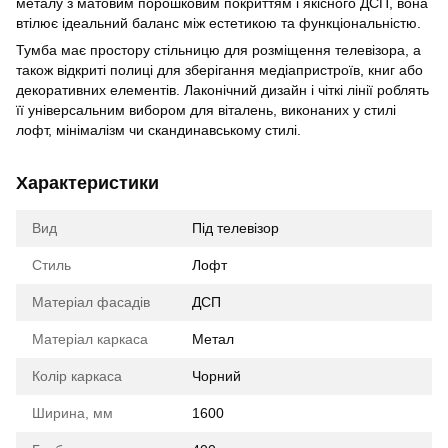
металу з матовим порошковим покриттям і якісного ДСП, вона
втілює ідеальний баланс між естетикою та функціональністю.
Тумба має простору стільницю для розміщення телевізора, а
також відкриті полиці для зберігання медіапристроїв, книг або
декоративних елементів. Лаконічний дизайн і чіткі лінії роблять
її універсальним вибором для віталень, виконаних у стилі
лофт, мінімалізм чи скандинавському стилі.
Характеристики
Вид
Під телевізор
Стиль
Лофт
Матеріал фасадів
ДСП
Матеріал каркаса
Метал
Колір каркаса
Чорний
Ширина, мм
1600