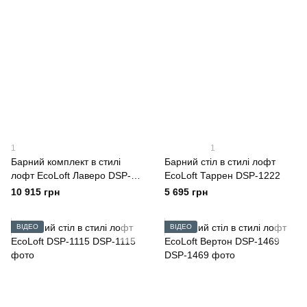
1
1
Барний комплект в стилі
Барний стіл в стилі лофт
лофт EcoLoft Лаверо DSP-
EcoLoft Таррен DSP-1222
1323
10 915 грн
5 695 грн
ВІДЕО
ВІДЕО