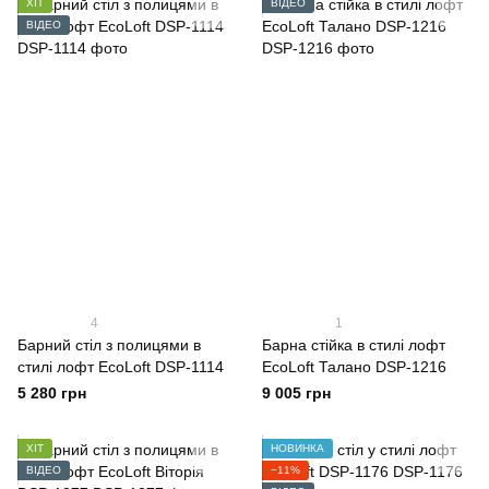
ХІТ
ВІДЕО
ВІДЕО
4
1
Барний стіл з полицями в
Барна стійка в стилі лофт
стилі лофт EcoLoft DSP-1114
EcoLoft Талано DSP-1216
5 280 грн
9 005 грн
ХІТ
НОВИНКА
ВІДЕО
−11%