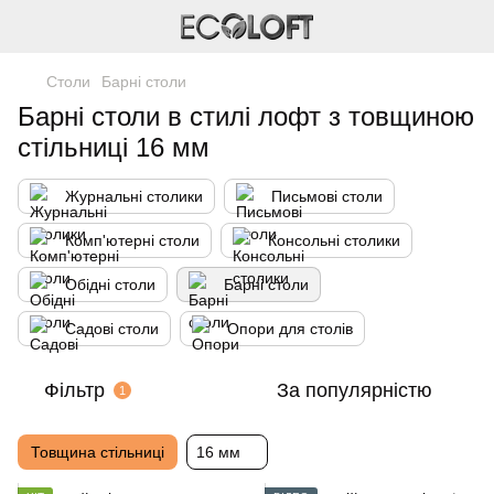
Столи
Барні столи
Барні столи в стилі лофт з товщиною
стільниці 16 мм
Журнальні столики
Письмові столи
Комп'ютерні столи
Консольні столики
Обідні столи
Барні столи
Садові столи
Опори для столів
Фільтр
За популярністю
1
Товщина стільниці
16 мм