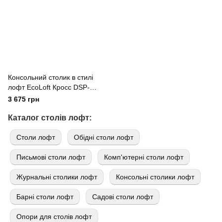
Консольний столик в стилі
лофт EcoLoft Кросс DSP-
1506
3 675 грн
Каталог столів лофт:
Cтоли лофт
Обідні столи лофт
Письмові столи лофт
Комп'ютерні столи лофт
Журнальні столики лофт
Консольні столики лофт
Барні столи лофт
Садові столи лофт
Опори для столів лофт