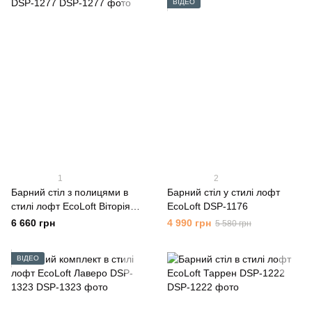
ВІДЕО
1
2
Барний стіл з полицями в
Барний стіл у стилі лофт
стилі лофт EcoLoft Віторія
EcoLoft DSP-1176
DSP-1277
6 660 грн
4 990 грн
5 580 грн
ВІДЕО