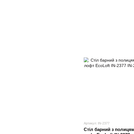
Артикул: IN-2377
Cтіл барний з полицям