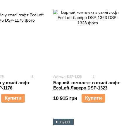
2
176
Артикул: DSP-1323
1
л у стилі лофт
Барний комплект в стилі лофт
ft DSP-1176
EcoLoft Лаверо DSP-1323
Купити
Купити
10 915 грн
ВІДЕО