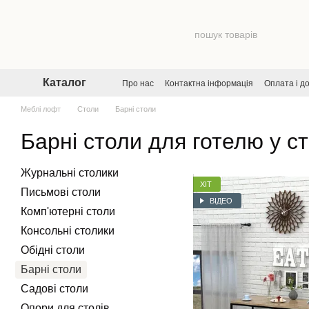
Перейти до основного контенту
Каталог
Про нас
Контактна інформація
Оплата і д
Договір публічної оферти
Угода користува
Меблі лофт
Столи
Барні столи
Барні столи для готелю у с
Журнальні столики
ХІТ
Письмові столи
ВІДЕО
Комп'ютерні столи
Консольні столики
Обідні столи
Барні столи
Садові столи
Опори для столів