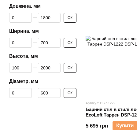
Довжина, мм
Від Довжина, мм
До Довжина, мм
ОК
Ширина, мм
Від Ширина, мм
До Ширина, мм
ОК
Высота, мм
Від Высота, мм
До Высота, мм
ОК
Діаметр, мм
Від Діаметр, мм
До Діаметр, мм
ОК
Артикул: DSP-1222
Барний стіл в стилі л
EcoLoft Таррен DSP-12
Купити
5 695 грн