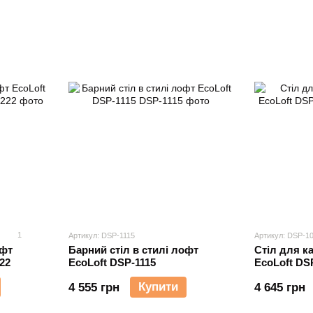
1
Артикул: DSP-1115
Артикул: DSP-1
офт
Барний стіл в стилі лофт
Стіл для к
22
EcoLoft DSP-1115
EcoLoft DS
Купити
4 555 грн
4 645 грн