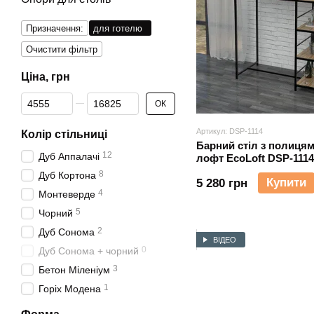
Призначення:
для готелю
Очистити фільтр
Ціна, грн
Від Ціна, грн
До Ціна, грн
ОК
Артикул: DSP-1114
Колір стільниці
Барний стіл з полицям
12
Дуб Аппалачі
лофт EcoLoft DSP-1114
8
Дуб Кортона
Купити
5 280 грн
4
Монтеверде
5
Чорний
2
Дуб Сонома
ВІДЕО
0
Дуб Сонома + чорний
3
Бетон Міленіум
1
Горіх Модена