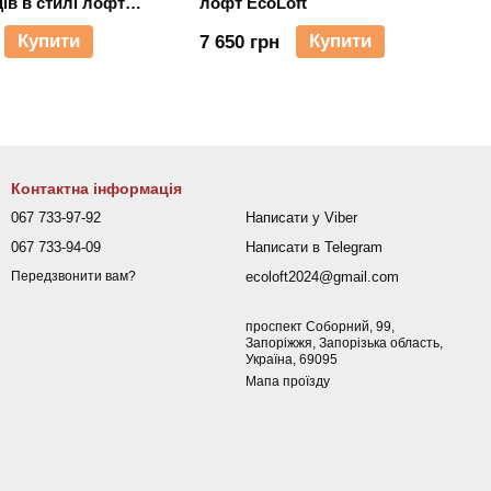
ів в стилі лофт
лофт EcoLoft
2747
Купити
Купити
7 650 грн
Контактна інформація
067 733-97-92
Написати у Viber
067 733-94-09
Написати в Telegram
ecoloft2024@gmail.com
Передзвонити вам?
проспект Соборний, 99,
Запоріжжя, Запорізька область,
Україна, 69095
Мапа проїзду