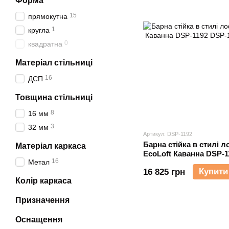
Форма
15
прямокутна
1
кругла
0
квадратна
Матеріал стільниці
16
ДСП
Товщина стільниці
8
16 мм
3
32 мм
Артикул: DSP-1192
Барна стійка в стилі 
Матеріал каркаса
EcoLoft Каванна DSP-1
16
Метал
Купити
16 825 грн
Колір каркаса
Призначення
Оснащення