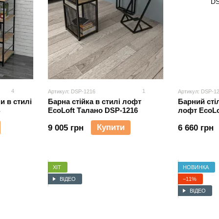
4
1
Артикул: DSP-1216
Артикул: DSP-1
и в стилі
Барна стійка в стилі лофт
Барний сті
EcoLoft Талано DSP-1216
лофт EcoLo
Купити
9 005 грн
6 660 грн
ХІТ
НОВИНКА
ВІДЕО
−11%
ВІДЕО