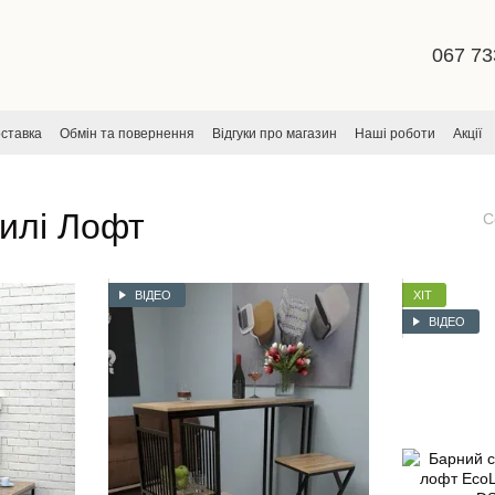
067 73
оставка
Обмін та повернення
Відгуки про магазин
Наші роботи
Акції
ча
тилі Лофт
С
ВІДЕО
ХІТ
ВІДЕО