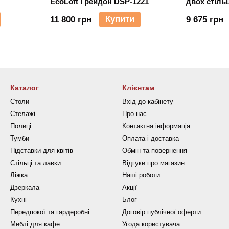
EcoLoft Грейдон DSP-1221
двох стільц
EcoLoft IN-
Купити
11 800 грн
9 675 грн
Каталог
Клієнтам
Столи
Вхід до кабінету
Стелажі
Про нас
Полиці
Контактна інформація
Тумби
Оплата і доставка
Підставки для квітів
Обмін та повернення
Стільці та лавки
Відгуки про магазин
Ліжка
Наші роботи
Дзеркала
Акції
Кухні
Блог
Передпокої та гардеробні
Договір публічної оферти
Меблі для кафе
Угода користувача