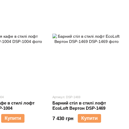
004
Артикул: DSP-1469
афе в стилі лофт
Барний стіл в стилі лофт
P-1004
EcoLoft Вертон DSP-1469
Купити
Купити
7 430 грн