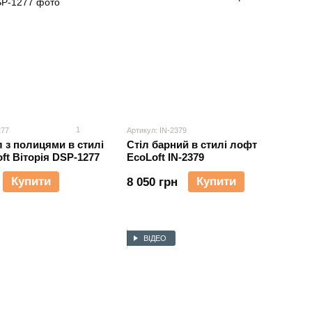
1
277
Артикул: IN-2379
л з полицями в стилі
Cтіл барний в стилі лофт
ft Віторія DSP-1277
EcoLoft IN-2379
Купити
Купити
8 050 грн
ВІДЕО