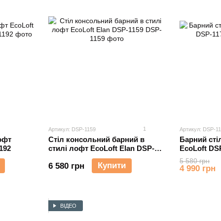
1
Артикул: DSP-1159
Артикул: DSP-1
лофт
Cтіл консольний барний в
Барний сті
192
стилі лофт EcoLoft Еlan DSP-
EcoLo
1159
5 580 грн
Купити
6 580 грн
4 990 грн
ВІДЕО