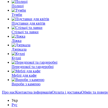
Полиці
Тумби
Підставки для квітів
Стільці та лавки
Ліжка
Дзеркала
Кухні
Передпокої та гардеробні
Меблі для кафе
Вироби з каменю
Про нас
Контактна інформація
Оплата і доставка
Обмін та повер
Укр
Рус