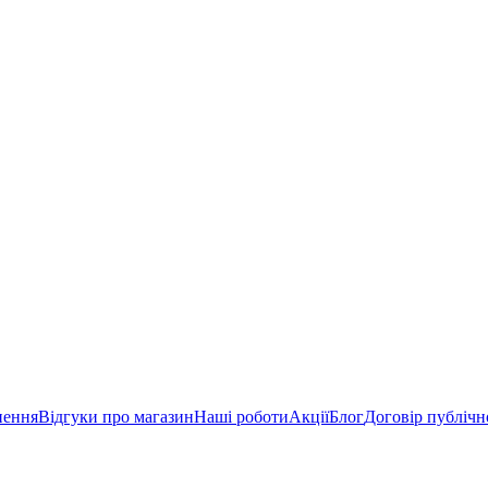
нення
Відгуки про магазин
Наші роботи
Акції
Блог
Договір публічн