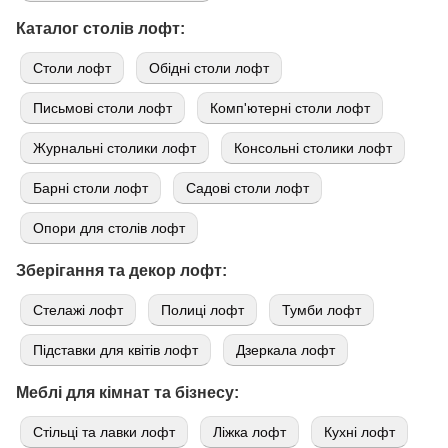
Каталог столів лофт:
Cтоли лофт
Обідні столи лофт
Письмові столи лофт
Комп'ютерні столи лофт
Журнальні столики лофт
Консольні столики лофт
Барні столи лофт
Садові столи лофт
Опори для столів лофт
Зберігання та декор лофт:
Стелажі лофт
Полиці лофт
Тумби лофт
Підставки для квітів лофт
Дзеркала лофт
Меблі для кімнат та бізнесу:
Стільці та лавки лофт
Ліжка лофт
Кухні лофт