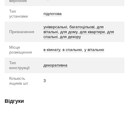
виробник
Тип
підлогова
установки
універсальні
,
багатоцільові
,
для
Призначення
вітальні
,
для дому
,
для квартири
,
для
спальні
,
для декору
Місце
в кімнату
,
в спальню
,
у вітальню
розміщення
Тип
декоративна
конструкції
Кількість
3
ящиків шт.
Відгуки